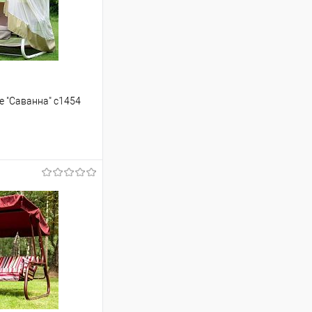
е "Саванна" c1454
ину
Сравнение