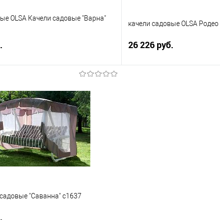
ые OLSA Качели садовые "Варна"
качели садовые OLSA Родео
.
26 226 руб.
В корзину
В корз
 клик
Сравнение
Купить в 1 клик
е
В избранное
садовые "Саванна" с1637
.