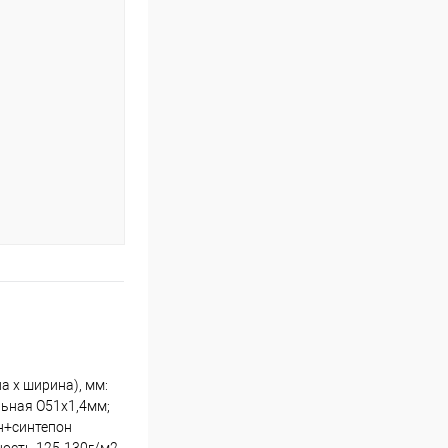
а х ширина), мм:
льная O51х1,4мм;
он+синтепон