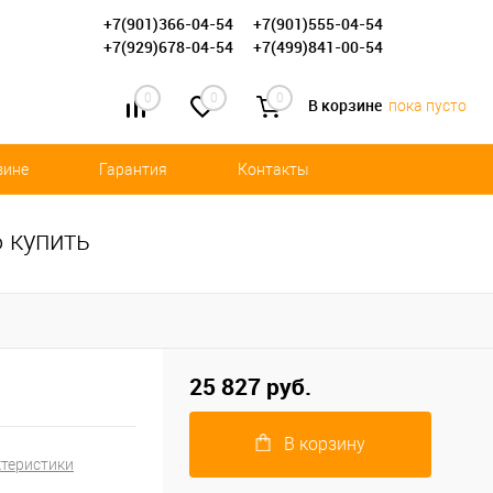
+7(901)366-04-54
+7(901)555-04-54
+7(929)678-04-54
+7(499)841-00-54
0
0
0
В корзине
пока пусто
зине
Гарантия
Контакты
 купить
25 827 руб.
В корзину
ктеристики