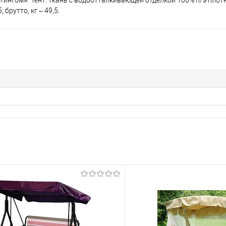
тингом». Тент: ткань с водоотталкивающей отделкой 100% п/э плот
 брутто, кг – 49,5.
a
a