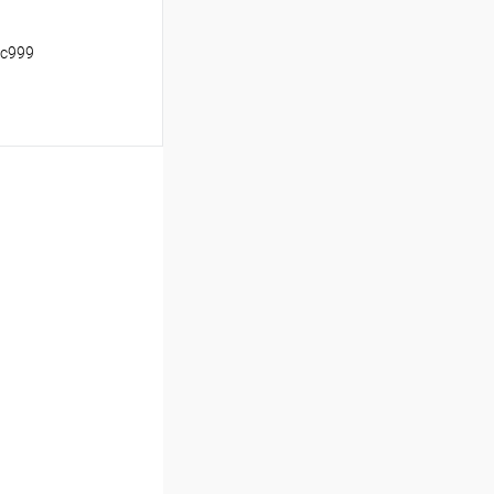
 с999
ину
Сравнение