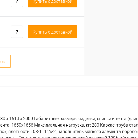
Купить c доставкой
Купить c доставкой
вок
0 x 1610 x 2000 Габаритные размеры сиденья, спинки и тента (длин
нта: 1650х1656 Максимальная нагрузка, кг: 280 Каркас: труба ста
опок, плотность 108-111г/м2, наполнитель мягкого элемента порол