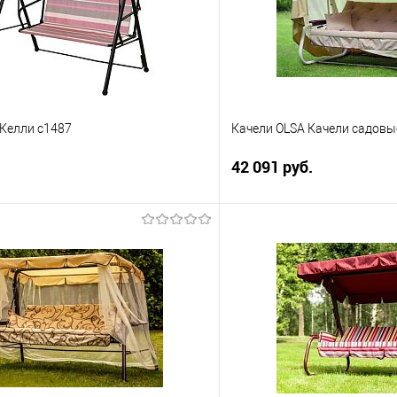
 Келли с1487
Качели OLSA Качели садовы
42 091 руб.
В корзину
В корз
 клик
Сравнение
Купить в 1 клик
е
В избранное