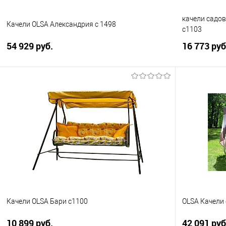
качели садов
Качели OLSA Александрия c 1498
с1103
54 929 руб.
16 773 руб
В корзину
Купить в 1 клик
Сравнение
Купить в 1
В избранное
В избранно
Качели OLSA Бари с1100
OLSA Качели 
10 899 руб.
42 091 руб