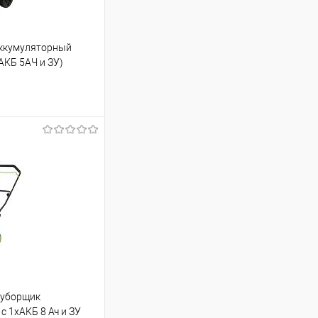
аккумуляторный
хАКБ 5АЧ и ЗУ)
ь цену
Сравнение
оуборщик
 с 1хАКБ 8 Ач и ЗУ