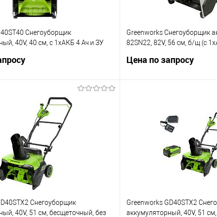
G40ST40 Снегоуборщик
Greenworks Снегоуборщик 
й, 40V, 40 см, с 1хАКБ 4 Ач и ЗУ
82SN22, 82V, 56 см, б/щ (c 1
[2603307UB]
апросу
Цена по запросу
Запросить цену
Запросит
 клик
Сравнение
Купить в 1 клик
е
В избранное
GD40STX2 Снегоуборщик
Greenworks GD40STX2 Снег
ый, 40V, 51 см, бесщеточный, без
аккумуляторный, 40V, 51 см,