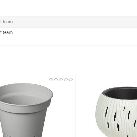
st team
st team