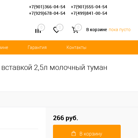
+7(901)366-04-54
+7(901)555-04-54
+7(929)678-04-54
+7(499)841-00-54
0
0
0
В корзине
пока пусто
зине
Гарантия
Контакты
вставкой 2,5л молочный туман
266 руб.
В корзину