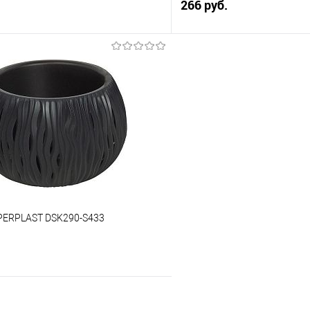
266 руб.
В корзину
В корз
 клик
Сравнение
Купить в 1 клик
е
В избранное
PERPLAST DSK290-S433
В корзину