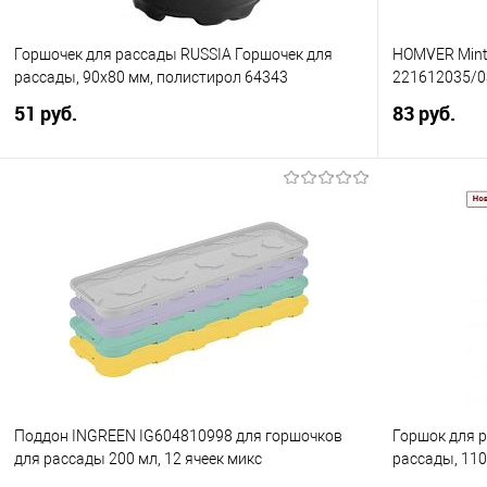
Горшочек для рассады RUSSIA Горшочек для
HOMVER Mint 
рассады, 90х80 мм, полистирол 64343
221612035/0
51 руб.
83 руб.
В корзину
Купить в 1 клик
Сравнение
Купить в 1
В избранное
В избранно
Поддон INGREEN IG604810998 для горшочков
Горшок для 
для рассады 200 мл, 12 ячеек микс
рассады, 11