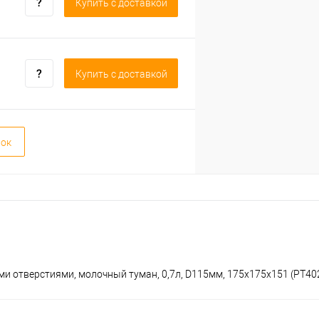
Купить c доставкой
Купить c доставкой
вок
ми отверстиями, молочный туман, 0,7л, D115мм, 175х175х151 (PT40