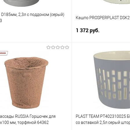
D185мм, 2,3л с поддоном (серый)
Кашпо PROSPERPLAST DSK2
3
1 372 руб.
В корзину
В корз
 клик
Сравнение
Купить в 1 клик
е
В избранное
рассады RUSSIA Горшочек для
PLAST TEAM PT402310025 Б
0х100 мм, торфяной 64362
со вставкой 2,5л серый што