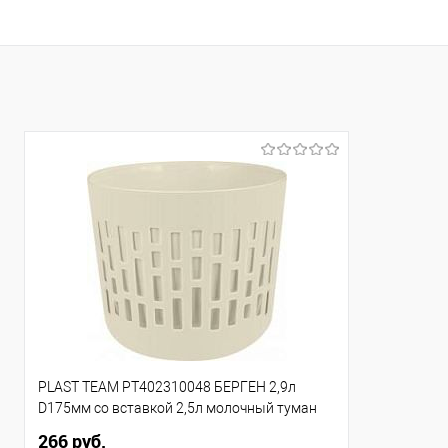
Купить в 1 клик
Сравнение
Купить в 1
В избранное
В избранно
PLAST TEAM PT402310048 БЕРГЕН 2,9л
D175мм со вставкой 2,5л молочный туман
266 руб.