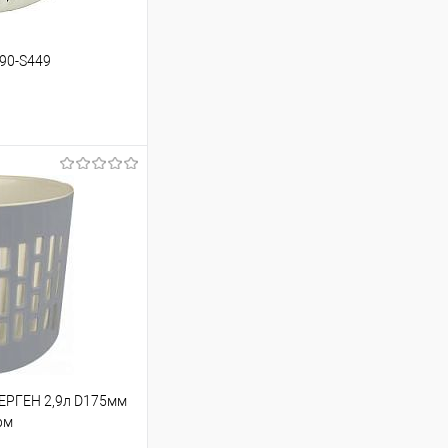
90-S449
ину
Сравнение
ЕРГЕН 2,9л D175мм
рм