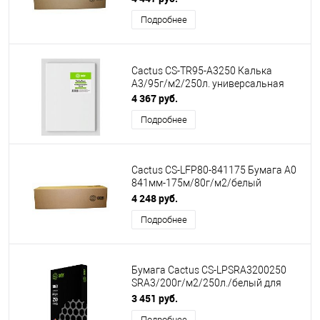
кв.м
Подробнее
Cactus CS-TR95-A3250 Калька
A3/95г/м2/250л. универсальная
4 367 руб.
Подробнее
Cactus CS-LFP80-841175 Бумага A0
841мм-175м/80г/м2/белый
CIE171% инженерная бумага
4 248 руб.
втулка:76.2мм (3")
Подробнее
Бумага Cactus CS-LPSRA3200250
SRA3/200г/м2/250л./белый для
лазерной печати
3 451 руб.
Подробнее