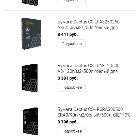
Бумага Cactus CS-LPA3250250
A3/250г/м2/250л./белый для
лазерной печати
3 441 руб.
Подробнее
Бумага Cactus CS-LPA3120500
A3/120г/м2/500л./белый для
лазерной печати
3 381 руб.
Подробнее
Бумага Cactus CS-LPSRA390500
SRA3/90г/м2/белый/500л. CIE170%
для лазерной печати
3 196 руб.
Подробнее