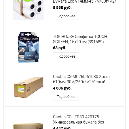
Бумага Eco 914мм-45.7м/80г/м2/
белый втулка:50.8мм (2")
5 558 руб.
(упак.:4рул)
Подробнее
TOP HOUSE Салфетка TOUCH
SCREEN, 15х20 см (391589)
63 руб.
Подробнее
Cactus CS-MC260-61030 Холст
610мм-30м/260г/м2/белый
матовое синтетика для струйной
4 606 руб.
печати втулка:50.8мм (2")
Подробнее
Cactus CS-LFP80-420175
Универсальная бумага без
покрытия А2, 420ммх175м. 80 г/
4 447 руб.