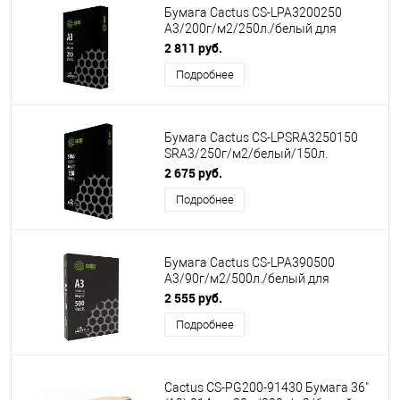
Бумага Cactus CS-LPA3200250
A3/200г/м2/250л./белый для
лазерной печати
2 811 руб.
Подробнее
Бумага Cactus CS-LPSRA3250150
SRA3/250г/м2/белый/150л.
CIE170% для лазерной печати
2 675 руб.
Подробнее
Бумага Cactus CS-LPA390500
A3/90г/м2/500л./белый для
лазерной печати
2 555 руб.
Подробнее
Cactus CS-PG200-91430 Бумага 36"