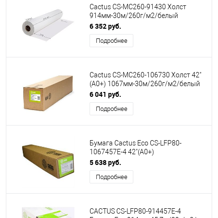
Cactus CS-MC260-91430 Холст
914мм-30м/260г/м2/белый
матовое синтетика для струйной
6 352 руб.
печати втулка:50.8мм (2")
Подробнее
Cactus CS-MC260-106730 Холст 42"
(A0+) 1067мм-30м/260г/м2/белый
для струйной печати втулка:50.8мм
6 041 руб.
(2")
Подробнее
Бумага Cactus Eco CS-LFP80-
1067457E-4 42"(A0+)
1067мм-45.7м/80г/м2/белый
5 638 руб.
CIE155% втулка:50.8мм (2")
Подробнее
(упак.:4рул)
CACTUS CS-LFP80-914457E-4