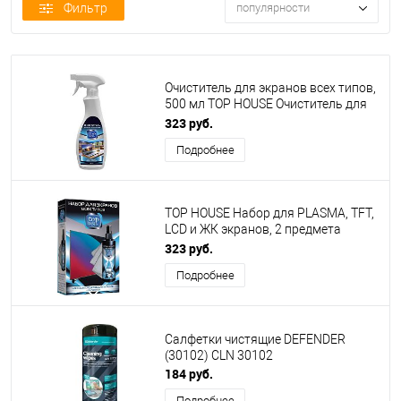
Фильтр
популярности
Очиститель для экранов всех типов,
500 мл TOP HOUSE Очиститель для
экранов всех типов, 500 мл
323 руб.
(181558)
Подробнее
TOP HOUSE Набор для PLASMA, TFT,
LCD и ЖК экранов, 2 предмета
(391510)
323 руб.
Подробнее
Салфетки чистящие DEFENDER
(30102) CLN 30102
184 руб.
Подробнее