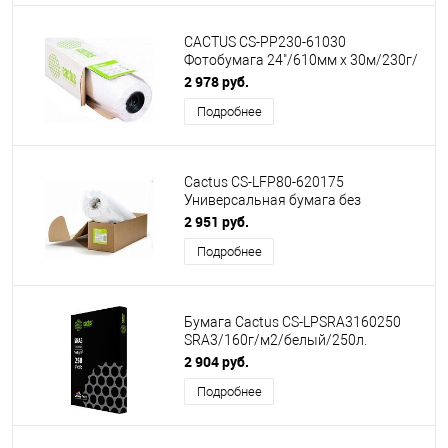
CACTUS CS-PP230-61030
Фотобумага 24"/610мм x 30м/230г/
м2/рул. с покрытием (втулка 2")
2 978 руб.
Подробнее
Cactus CS-LFP80-620175
Универсальная бумага без
покрытия А1+,620ммх175м. 80 г/
2 951 руб.
кв.м
Подробнее
Бумага Cactus CS-LPSRA3160250
SRA3/160г/м2/белый/250л.
CIE170% для лазерной печати
2 904 руб.
Подробнее