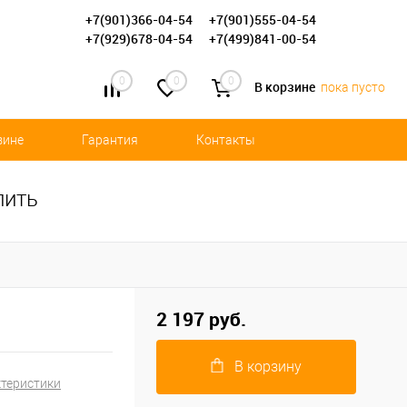
+7(901)366-04-54
+7(901)555-04-54
+7(929)678-04-54
+7(499)841-00-54
0
0
0
В корзине
пока пусто
зине
Гарантия
Контакты
пить
2 197 руб.
В корзину
ктеристики