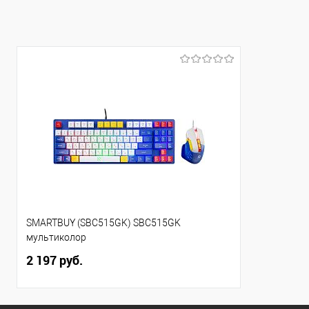
В избранное
В избранно
SMARTBUY (SBC515GK) SBC515GK
мультиколор
2 197 руб.