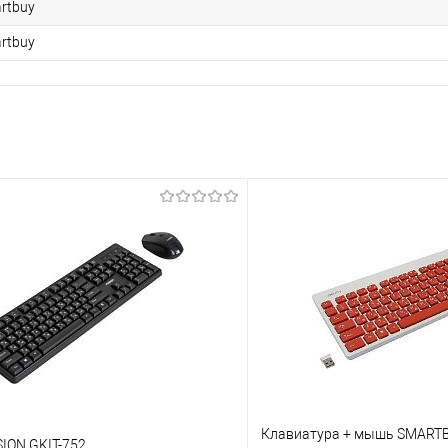
rtbuy
rtbuy
Клавиатура + мышь SMARTB
ION GKIT-752