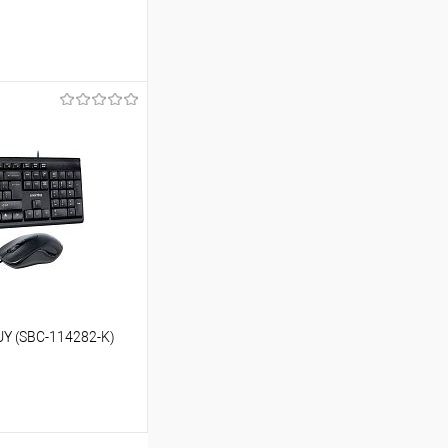
ину
Сравнение
 (SBC-114282-K)