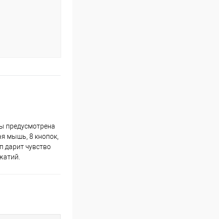
ры предусмотрена
ая мышь, 8 кнопок,
п дарит чувство
жатий.