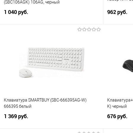
(SBC106AGK) 106AG, черный
1 040 руб.
962 руб.
В корзину
Купить в 1 клик
Сравнение
Купить в 1
В избранное
В избранно
Клавиатура SMARTBUY (SBC-666395AG-W)
Клавиатура
666395 белый
K) черный
1 369 руб.
676 руб.