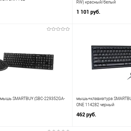
RW) красный/белый
1 101 руб.
В корзину
В корз
 клик
Сравнение
Купить в 1 клик
е
В избранное
+мышь SMARTBUY (SBC-229352GA-
мышь+клавиатура SMARTBUY
ONE 114282 черный
462 руб.