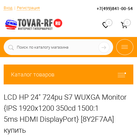
Вход
Регистрация
+7(499)841-00-54
0
0
Каталог товаров
LCD HP 24" 724pu S7 WUXGA Monitor
{IPS 1920x1200 350cd 1500:1
5ms HDMI DisplayPort} [8Y2F7AA]
купить