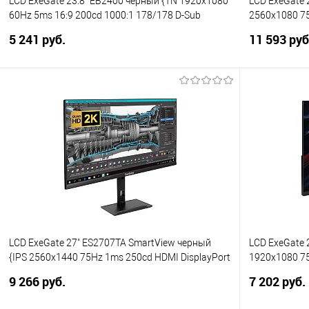
LCD ExeGate 23.8" EB2400 черный {TN 1920x1080
LCD ExeGate 
60Hz 5ms 16:9 200cd 1000:1 178/178 D-Sub
2560x1080 75
HDMI1.4 VESA регулировка наклона}
HDMI Display
5 241 руб.
11 593 руб
[EX294424RUS]
В корзину
Купить в 1 клик
Сравнение
Купить в 1
В избранное
В избранно
LCD ExeGate 27" ES2707TA SmartView черный
LCD ExeGate 
{IPS 2560x1440 75Hz 1ms 250cd HDMI DisplayPort
1920x1080 75
HAS USB 2x3W} [EX296976RUS]
HDMI Display
9 266 руб.
7 202 руб.