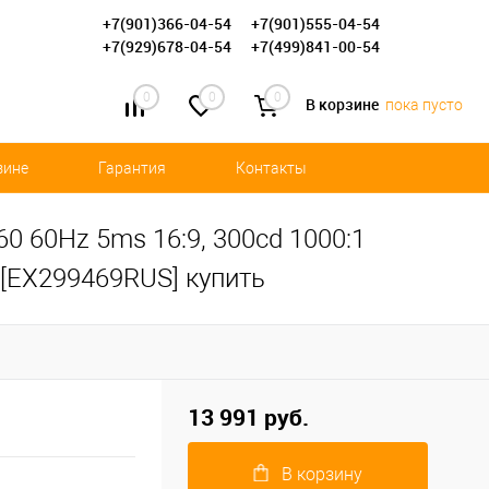
+7(901)366-04-54
+7(901)555-04-54
+7(929)678-04-54
+7(499)841-00-54
0
0
0
В корзине
пока пусто
зине
Гарантия
Контакты
0 60Hz 5ms 16:9, 300cd 1000:1
 [EX299469RUS] купить
13 991 руб.
В корзину