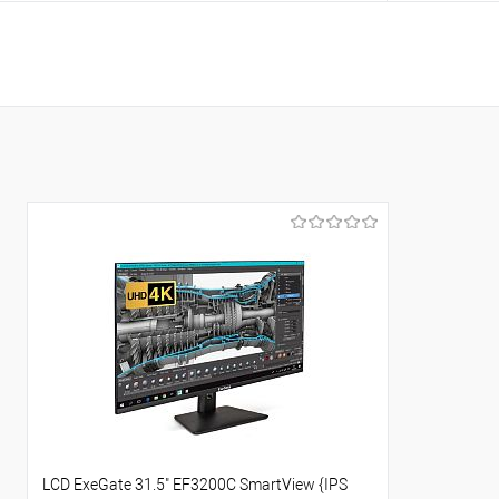
В корзину
Купить в 1 клик
Сравнение
Купить в 1
В избранное
В избранно
LCD ExeGate 31.5" EF3200C SmartView {IPS