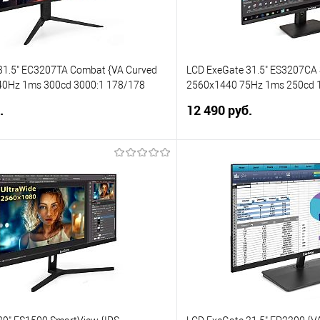
31.5" EC3207TA Combat {VA Curved
LCD ExeGate 31.5" ES3207CA 
0Hz 1ms 300cd 3000:1 178/178
2560x1440 75Hz 1ms 250cd 
ayPort USB HAS pivot}
DisplayPort USB VESA} [EX2
.
12 490 руб.
S]
В корзину
В корз
 клик
Сравнение
Купить в 1 клик
е
В избранное