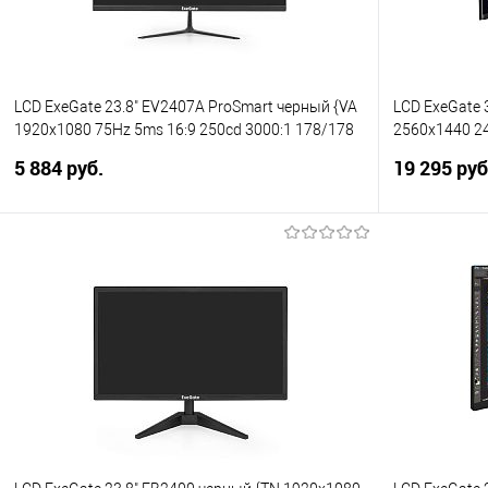
LCD ExeGate 23.8" EV2407A ProSmart черный {VA
LCD ExeGate 
1920x1080 75Hz 5ms 16:9 250cd 3000:1 178/178
2560x1440 24
D-Sub HDMI2.0 FreeSync LowBlueLight Speakers
HDMI 2xDispl
5 884 руб.
19 295 руб
VESA регулировка наклона} [EX294344RUS]
[EX297503RU
В корзину
Купить в 1 клик
Сравнение
Купить в 1
В избранное
В избранно