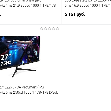
29" ES1500 SmartView {IPS
LCD ExeGate 21.5" EP2200 {
Hz 1ms 21:9 300cd 1000:1 178/178
5ms 16:9 250cd 1000:1 178/
Port USB} [EX297302RUS]
VESA} [EX300342RUS]
.
5 161 руб.
В корзину
В корз
 клик
Сравнение
Купить в 1 клик
е
В избранное
27" EZ2707CA ProSmart {IPS
Hz 5ms 250cd 1000:1 178/178 D-Sub
Port Speakers VESA} [EX297650RUS]