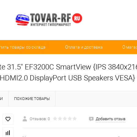
пить товары со склада
Оплата и доставка
О мага
e 31.5" EF3200C SmartView {IPS 3840x216
HDMI2.0 DisplayPort USB Speakers VESA}
КИ
ПОХОЖИЕ ТОВАРЫ
Отзывов: 0
Добавить отзыв