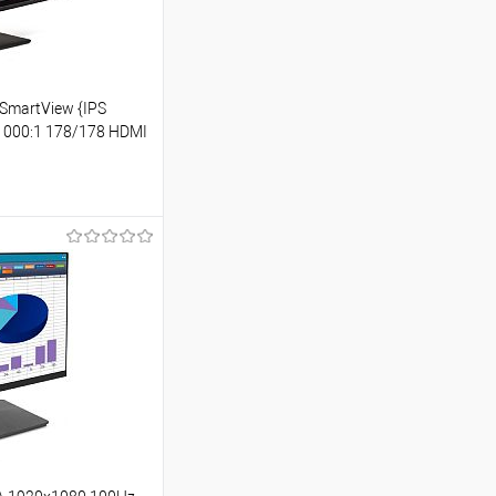
SmartView {IPS
1000:1 178/178 HDMI
97504RUS]
ину
Сравнение