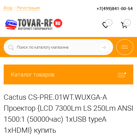
Вход
Регистрация
+7(499)841-00-54
0
0
Каталог товаров
Cactus CS-PRE.01WT.WUXGA-A
Проектор {LCD 7300Lm LS 250Lm ANSI
1500:1 (50000час) 1xUSB typeA
1xHDMI} купить