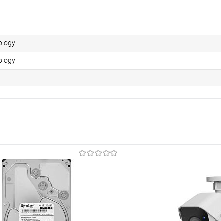
ology
ology
5