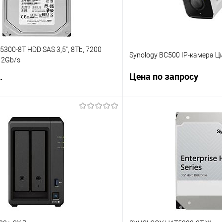
5300-8T HDD SAS 3,5", 8Tb, 7200
Synology BC500 IP-камера 
12Gb/s
.
Цена по запросу
В корзину
Запросит
 клик
Сравнение
Купить в 1 клик
е
В избранное