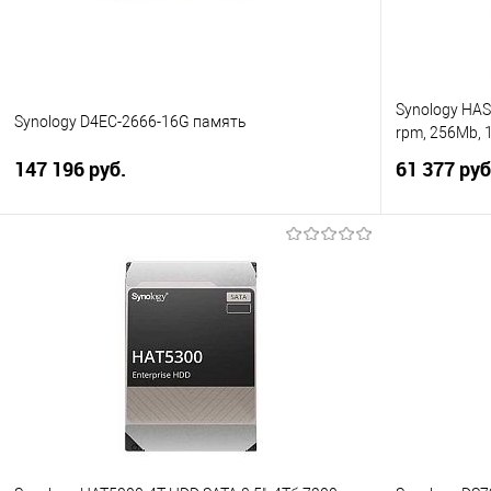
Synology HAS
Synology D4EC-2666-16G память
rpm, 256Mb, 
147 196 руб.
61 377 руб
В корзину
Купить в 1 клик
Сравнение
Купить в 1
В избранное
В избранно