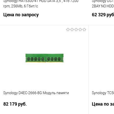
Synology HAT5300-4T HDD SATA 3,5", 4Тб 7200
Synology DS
rpm, 256Mb, 6 Гбит/с
2BAY NO HDD 
Цена по запросу
62 329 руб
Запросить цену
Купить в 1 клик
Сравнение
Купить в 1
В избранное
В избранно
Synology D4EC-2666-8G Модуль памяти
Synology TC
82 179 руб.
Цена по з