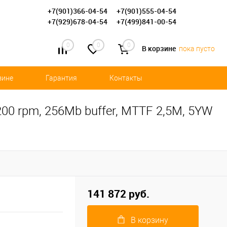
+7(901)366-04-54
+7(901)555-04-54
+7(929)678-04-54
+7(499)841-00-54
0
0
0
В корзине
пока пусто
зине
Гарантия
Контакты
200 rpm, 256Mb buffer, MTTF 2,5M, 5YW
141 872 руб.
В корзину