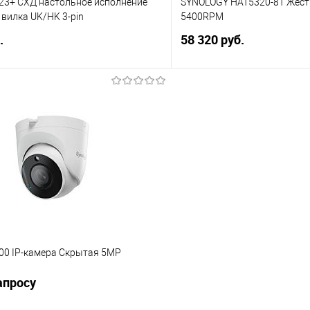
723+ СХД настольное исполнение
SYNOLOGY HAT5320-8T Жестк
вилка UK/HK 3-pin
5400RPM
.
58 320 руб.
В корзину
В корз
 клик
Сравнение
Купить в 1 клик
е
В избранное
500 IP-камера Скрытая 5MP
апросу