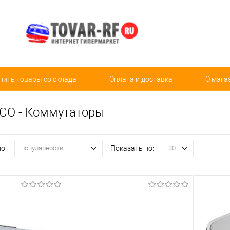
пить товары со склада
Оплата и доставка
О мага
SCO - Коммутаторы
о:
Показать по:
популярности
30