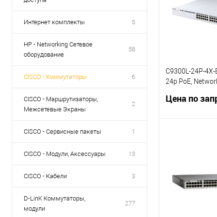
Интернет комплекты
5
HP - Networking Сетевое
58
оборудование
C9300L-24P-4X-E
CISCO - Коммутаторы
6
24p PoE, Network
,4x10G Uplink
Цена по зап
CISCO - Маршрутизаторы,
2
Межсетевые Экраны
CISCO - Сервисные пакеты
1
Запр
CISCO - Модули, Аксессуары
13
Купить в 1 кл
CISCO - Кабели
3
В избранное
D-LinK Коммутаторы,
277
модули