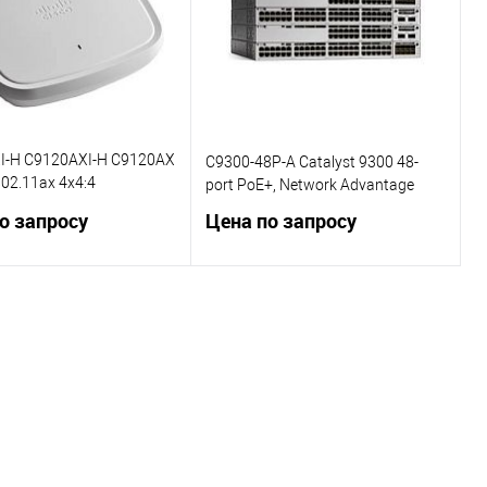
I-H C9120AXI-H C9120AX
C9300-48P-A Catalyst 9300 48-
802.11ax 4x4:4
port PoE+, Network Advantage
T;BT5;mGig;USB;RHL
о запросу
Цена по запросу
Запросить цену
Запросить цену
ь в 1 клик
Сравнение
Купить в 1 клик
Сравнение
ранное
В избранное