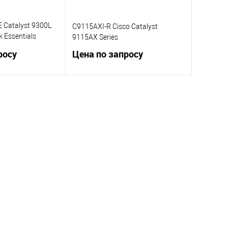
 Catalyst 9300L
C9115AXI-R Cisco Catalyst
 Essentials
9115AX Series
росу
Цена по запросу
осить цену
Запросить цену
ик
Сравнение
Купить в 1 клик
Сравнение
В избранное