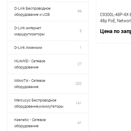
D-Link Беспроводное
99
оборудование и USB
C9300L-48P-4X-E
48p PoE, Network
,4x10G Uplink
D-Link интернет
Цена по зап
5
маршрутизаторы
D-Link лизензии
1
Запр
HUAWEI - Сетевое
27
оборудование
Купить в 1 кл
В избранное
MikroTik - Сетевое
202
оборудование
Mercusys Беспроводное
141
оборудование,коммутаторы
Keenetic - Сетевое
41
оборудование