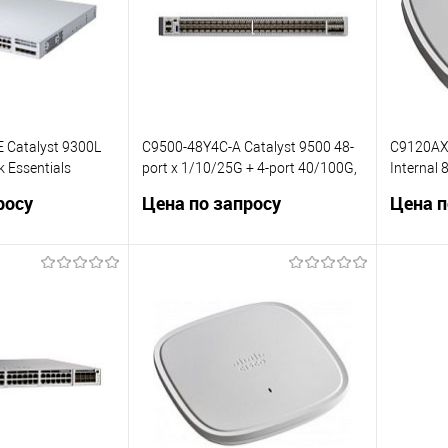
 Catalyst 9300L
C9500-48Y4C-A Catalyst 9500 48-
C9120AX
 Essentials
port x 1/10/25G + 4-port 40/100G,
Internal 
Advantage
MIMO;IO
росу
Цена по запросу
Цена п
осить цену
Запросить цену
ик
Сравнение
Купить в 1 клик
Сравнение
Купит
В избранное
В изб