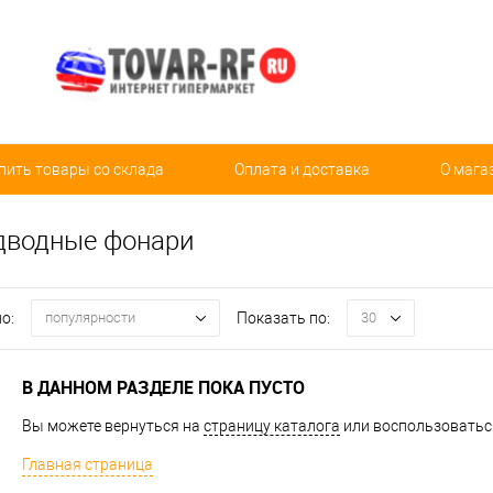
пить товары со склада
Оплата и доставка
О мага
дводные фонари
о:
Показать по:
популярности
30
В ДАННОМ РАЗДЕЛЕ ПОКА ПУСТО
Вы можете вернуться на
страницу каталога
или воспользоваться
Главная страница