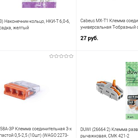
Cabeus MX-T1 Клемма соед
3) Наконечник-кольцо, НКИ-Т 6,0-6,
универсальная Т-образный 
садка, желтый
0,08-4,0 (1шт)
27 руб.
В корзину
В корз
 клик
Сравнение
Купить в 1 клик
е
В избранное
58A-3P Клемма соединительная 3-х
DUWI (26664 2) Клемма раз
пастой 0,5-2,5 (10шт) (WAGO 2273-
рычажковая, CMK 421-2