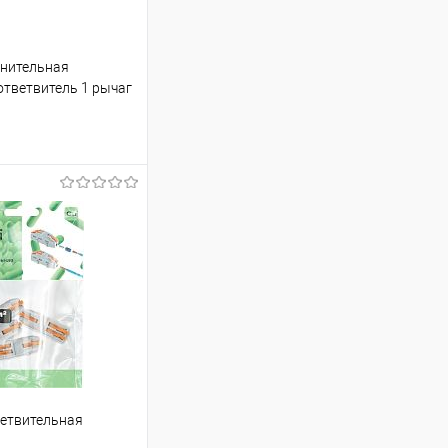
инительная
ответвитель 1 рычаг
ину
Сравнение
ветвительная