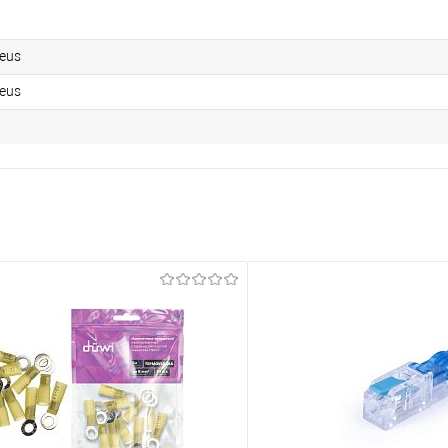
eus
eus