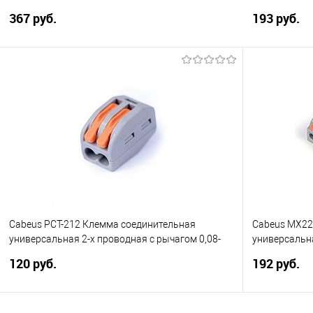
2273-248)
243)
367 руб.
193 руб.
В корзину
Купить в 1 клик
Сравнение
Купить в 1
В избранное
В избранно
Cabeus PCT-212 Клемма соединительная
Cabeus MX22
универсальная 2-х проводная с рычагом 0,08-
универсальн
2,5/4,0 (10шт) (WAGO 222-412)
рычагом 0,08-
120 руб.
192 руб.