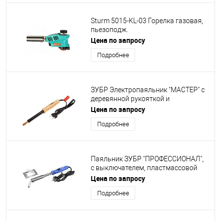
Sturm 5015-KL-03 Горелка газовая,
пьезоподж.
(курок),рег.пламени,увелич.
Цена по запросу
мощность Sturm 31.05.17 [5015-KL-
Подробнее
03]
ЗУБР Электропаяльник "МАСТЕР" с
деревянной рукояткой и
долговечным жалом, форма клин,
Цена по запросу
40Вт [55405-40_z01]
Подробнее
Паяльник ЗУБР "ПРОФЕССИОНАЛ",
с выключателем, пластмассовой
рукояткой и долговечным жалом,
Цена по запросу
300Вт, клин [55301-300]
Подробнее