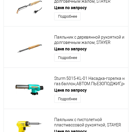
долговечным жалом, STAYER
"MASTER" MAXTerm, 55311-150, 150
Цена по запросу
Вт, клин [55311-150]
Подробнее
Паяльник с деревянной рукояткой и
долговечным жалом, STAYER
"MASTER" MAXTerm, 55310-60, 60 Вт,
Цена по запросу
клин [55310-60]
Подробнее
Sturm 5015-KL-01 Насадка-горелка на
газ.баллон,АВТОМ.ПЬЕЗОПОДЖИГ,рег.п
от ветра Sturm [5015-KL-01]
Цена по запросу
Подробнее
Паяльник с пистолетной
пластмассовой рукояткой, STAYER
"PROFI" PROTerm, 55308-130, 30 - 130
Цена по запросу