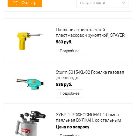
Фильтр
популярности
Паяльник с пистолетной
пластмассовой рукояткой, STAYER
"MASTER" MAXTerm, 55307-70, 30 -
583 руб.
70 Вт, конус [55307-70]
Подробнее
Sturm 5015-KL-02 Горелка газовая
,пьезоподж.
(курок),рег.пламени,защита от
536 руб.
ветра [5015-KL-02]
Подробнее
ЗУБР "ПРОФЕССИОНАЛ". Лампа
паяльная ВУЛКАН, со стальным
эжектором, 1,5 л [40652-1.5_z02]
Цена по запросу
Подробнее