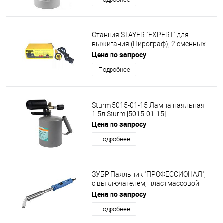
Станция STAYER "EXPERT" для
выжигания (Пирограф), 2 сменных
жала, температурный режим 450-
Цена по запросу
750 °С, 40Вт [45228]
Подробнее
Sturm 5015-01-15 Лампа паяльная
1.5л Sturm [5015-01-15]
Цена по запросу
Подробнее
ЗУБР Паяльник "ПРОФЕССИОНАЛ",
с выключателем, пластмассовой
рукояткой и долговечным жалом,
Цена по запросу
200Вт, клин [55301-200]
Подробнее