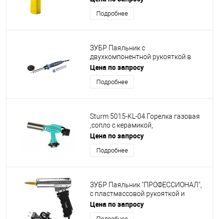
Вт, с керамическим
Подробнее
нагревательным элементом [55308-
130]
ЗУБР Паяльник c
двухкомпонентной рукояткой в
наборе с припоем и подставкой,
Цена по запросу
Профессионал 55402-60, 60Вт,
Подробнее
конус [55402-60_z01]
Sturm 5015-KL-04 Горелка газовая
,сопло с керамикой,
пьезоподжиг(кнопка),металл.
Цена по запросу
корпус, Sturm [5015-KL-04]
Подробнее
ЗУБР Паяльник "ПРОФЕССИОНАЛ",
с пластмассовой рукояткой и
долговечным жалом, 500Вт, клин
Цена по запросу
[55302-500]
Подробнее