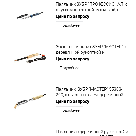
Паяльник ЗУБР "ПРОФЕССИОНАЛ" с
двухкомпонентной рукояткой, с
защитным колпачком,
Цена по запросу
керамическим нагревательным
Подробнее
элементом, 60Вт, конус [55413-60]
Электропаяльник ЗУБР "МАСТЕР" с
деревянной рукояткой и
долговечным жалом, форма клин
Цена по запросу
60Вт [55405-60]
Подробнее
Паяльник, ЗУБР "МАСТЕР" 55303-
200, с выключателем, деревянной
рукояткой и долговечным жалом,
Цена по запросу
200Вт, клин [55303-200]
Подробнее
Паяльник с деревянной рукояткой и