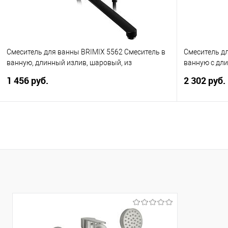
Смеситель для ванны BRIMIX 5562 Смеситель в
Смеситель дл
ванную, длинный излив, шаровый, из
ванную с дл
высокопрочного пластика АБС, чёрного цвета
с дивертором
1 456 руб.
2 302 руб.
В корзину
Купить в 1 клик
Сравнение
Купить в 1
В избранное
В избранно