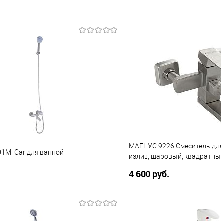
МАГНУС 9226 Смеситель для
01M_Car для ванной
излив, шаровый, квадратный
нержавеющей стали марки 3
4 600 руб.
В корзину
В корз