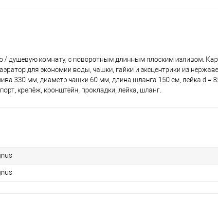
ю / душевую комнату, с поворотным длинным плоским изливом. Карт
 аэратор для экономии воды, чашки, гайки и эксцентрики из нержав
а 330 мм, диаметр чашки 60 мм, длина шланга 150 см, лейка d = 85 м
спорт, крепёж, кронштейн, прокладки, лейка, шланг.
nus
nus