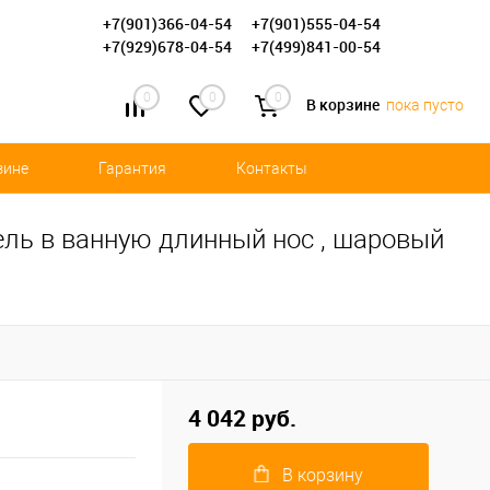
+7(901)366-04-54
+7(901)555-04-54
+7(929)678-04-54
+7(499)841-00-54
0
0
0
В корзине
пока пусто
зине
Гарантия
Контакты
ль в ванную длинный нос , шаровый
4 042 руб.
В корзину