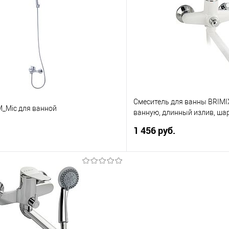
 клик
Сравнение
Купить в 1 клик
е
В избранное
Смеситель для ванны BRIMI
M_Mic для ванной
ванную, длинный излив, ша
высокопрочного пластика 
1 456 руб.
В корзину
В корз
 клик
Сравнение
Купить в 1 клик
е
В избранное