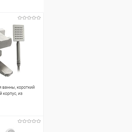
 ванны, короткий
 корпус, из
04, цвет САТИН
ину