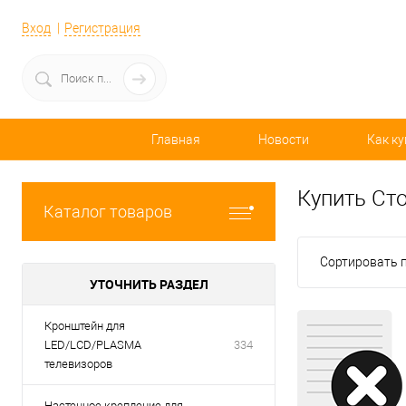
Вход
Регистрация
Главная
Новости
Как ку
Купить Cто
Каталог товаров
Сортировать п
УТОЧНИТЬ РАЗДЕЛ
Кронштейн для
LED/LCD/PLASMA
334
телевизоров
Настенное крепление для