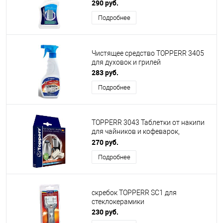
морозильных камер, 500 мл.
290 руб.
(Спрей) R
Подробнее
Чистящее средство TOPPERR 3405
для духовок и грилей
283 руб.
Подробнее
TOPPERR 3043 Таблетки от накипи
для чайников и кофеварок,
компл.10 шт
270 руб.
Подробнее
скребок TOPPERR SC1 для
стеклокерамики
230 руб.