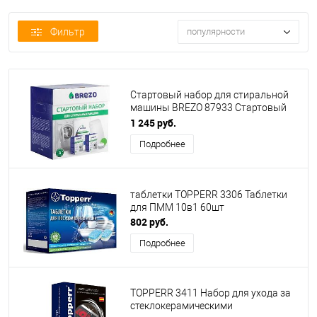
Фильтр
популярности
Стартовый набор для стиральной
машины BREZO 87933 Стартовый
набор для стир.машины
1 245 руб.
Подробнее
таблетки TOPPERR 3306 Таблетки
для ПММ 10в1 60шт
802 руб.
Подробнее
TOPPERR 3411 Набор для ухода за
стеклокерамическими