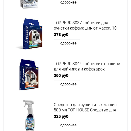
Подробнее
TOPPERR 3037 Таблетки для
очистки кофемашин от масел, 10
шт.*2 г R
378 руб.
Подробнее
TOPPERR 3044 Таблетки от накипи
для чайников и кофеварок,
компл.16 шт
360 руб.
Подробнее
Средство для сушильных машин,
500 мл TOP HOUSE Средство для
сушильных машин, 500 мл (181480)
325 руб.
Подробнее