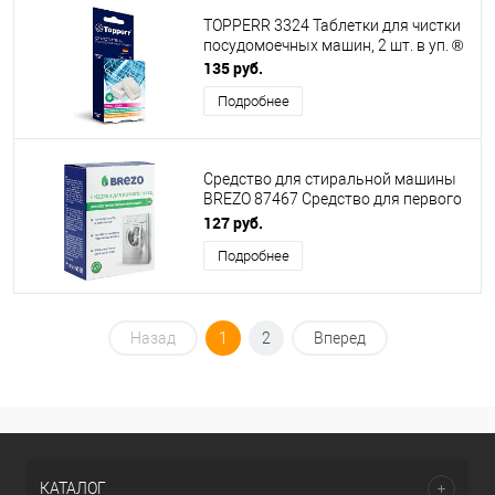
TOPPERR 3324 Таблетки для чистки
посудомоечных машин, 2 шт. в уп. ®
135 руб.
Подробнее
Средство для стиральной машины
BREZO 87467 Средство для первого
пуска для стир.машины 125 г.
127 руб.
Подробнее
Назад
1
2
Вперед
КАТАЛОГ