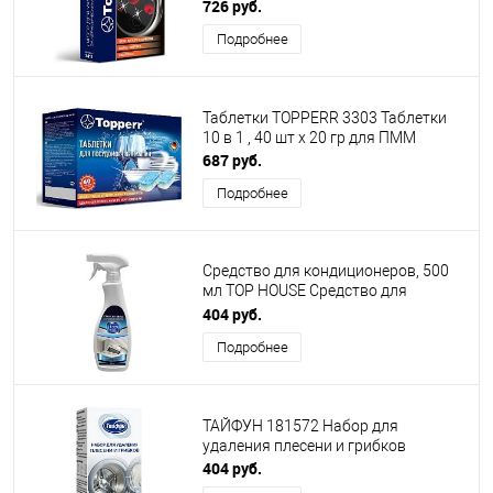
поверхностями 3 в 1 (ср-
726 руб.
во+скребок+салфетка) R
Подробнее
Таблетки TOPPERR 3303 Таблетки
10 в 1 , 40 шт х 20 гр для ПММ
687 руб.
Подробнее
Средство для кондиционеров, 500
мл TOP HOUSE Средство для
кондиционеров, 500 мл (181886)
404 руб.
Подробнее
ТАЙФУН 181572 Набор для
удаления плесени и грибков
404 руб.