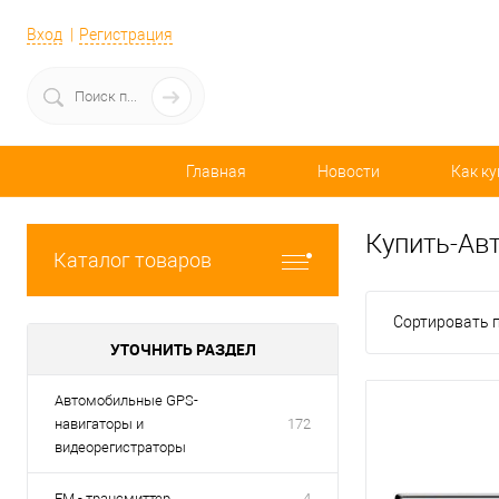
Вход
Регистрация
Главная
Новости
Как ку
Купить-Ав
Каталог товаров
Сортировать п
УТОЧНИТЬ РАЗДЕЛ
Автомобильные GPS-
навигаторы и
172
видеорегистраторы
FM - трансмиттер
4