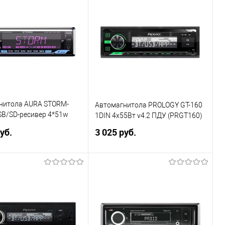
ь в 1 клик
Сравнение
Купить в 1 клик
Сравнение
ранное
В избранное
нитола AURA STORM-
Автомагнитола PROLOGY GT-160
SB/SD-ресивер 4*51w
1DIN 4x55Вт v4.2 ПДУ (PRGT160)
B BT 3RCA 2-ZONE RGB
уб.
3 025 руб.
В корзину
В корзину
ь в 1 клик
Сравнение
Купить в 1 клик
Сравнение
ранное
В избранное