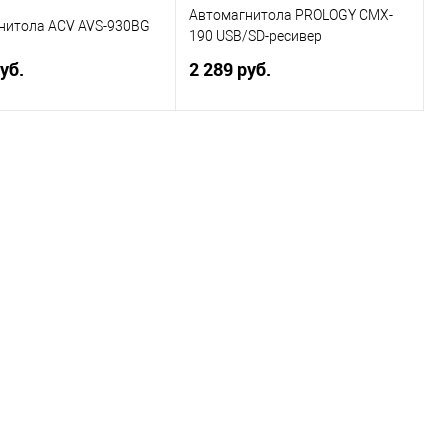
Автомагнитола PROLOGY CMX-
нитола ACV AVS-930BG
190 USB/SD-ресивер
уб.
2 289 руб.
В корзину
В корзину
ь в 1 клик
Сравнение
Купить в 1 клик
Сравнение
ранное
В избранное