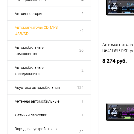
Автоинверторы
2
Автомагнитолы СD, MP3,
74
USB/SD
Автомагнитола
Автомобильные
20
D641DSP DSP-р
компоненты
8 274 руб.
Автомобильные
2
холодильники
В 
Акустика автомобильная
124
Купить в 1 кл
Антенны автомобильные
1
В избранное
Датчики парковки
1
Зарядные устройства в
32