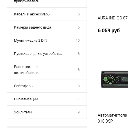
прикуриватель
Кабели и аксессуары
5
AURA INDIGO-87
Камеры заднего вида
5
6 059 руб.
Мультимедиа 2 DIN
10
В 
Пуско-зарядные устройства
8
Разветвители
Купить в 1 кл
8
автомобильные
В избранное
Сабвуферы
8
Сигнализации
1
Усилители
9
Автомагнитола
310 DSP