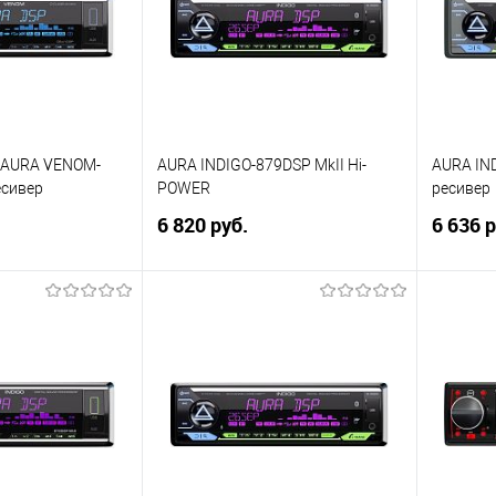
 AURA VENOM-
AURA INDIGO-879DSP MkII Hi-
AURA IN
есивер
POWER
ресивер
6 820 руб.
6 636 р
корзину
В корзину
ик
Сравнение
Купить в 1 клик
Сравнение
Купит
В избранное
В изб