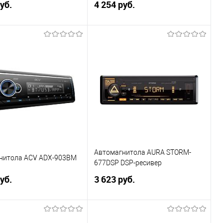
уб.
4 254 руб.
В корзину
В корзину
ь в 1 клик
Сравнение
Купить в 1 клик
Сравнение
ранное
В избранное
Автомагнитола AURA STORM-
нитола ACV ADX-903BM
677DSP DSP-ресивер
уб.
3 623 руб.
В корзину
В корзину