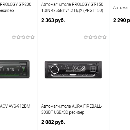
 PROLOGY GT-200
Автомагнитола PROLOGY GT-150
Автомаг
ресивер
1DIN 4x55Вт v4.2 ПДУ (PRGT150)
2 363 руб.
2 290 р
корзину
В корзину
ик
Сравнение
Купить в 1 клик
Сравнение
Купит
В избранное
В изб
 ACV AVS-912BM
Автомагнитола AURA FIREBALL-
303BT USB/SD ресивер
2 082 руб.