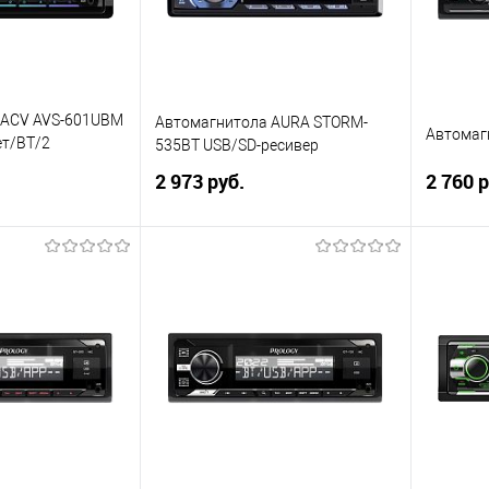
 ACV AVS-601UBM
Автомагнитола AURA STORM-
Автомаг
ет/BT/2
535BT USB/SD-ресивер
/3RCA/SUB/5
2 973 руб.
2 760 р
4*50)
корзину
В корзину
ик
Сравнение
Купить в 1 клик
Сравнение
Купит
В избранное
В изб