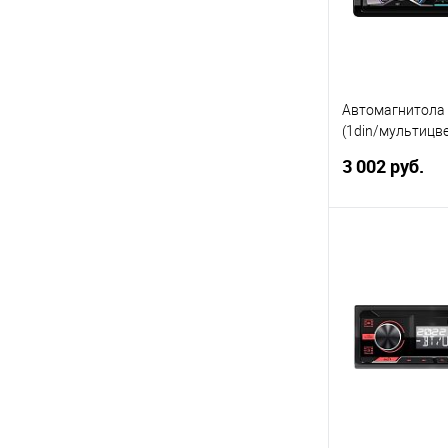
Автомагнитола
(1din/мультицв
USB/AUX/SD/FM
3 002 руб.
зон подсветки/
В 
Купить в 1 кл
В избранное