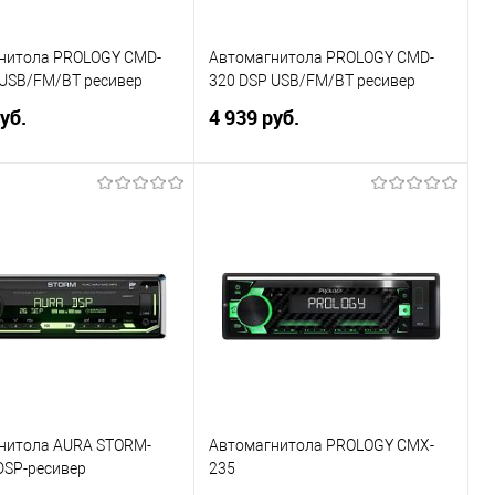
нитола PROLOGY CMD-
Автомагнитола PROLOGY CMD-
 USB/FM/BT ресивер
320 DSP USB/FM/BT ресивер
уб.
4 939 руб.
В корзину
В корзину
ь в 1 клик
Сравнение
Купить в 1 клик
Сравнение
ранное
В избранное
нитола AURA STORM-
Автомагнитола PROLOGY CMX-
DSP-ресивер
235