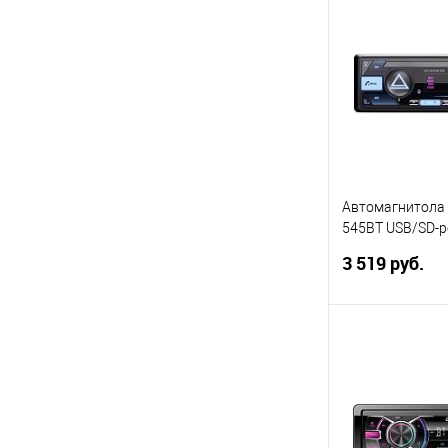
Показать ещё 3
Купить в 1 кл
В избранное
Автомагнитола
545BT USB/SD-р
FLAC USB BT
3 519 руб.
В 
Купить в 1 кл
В избранное