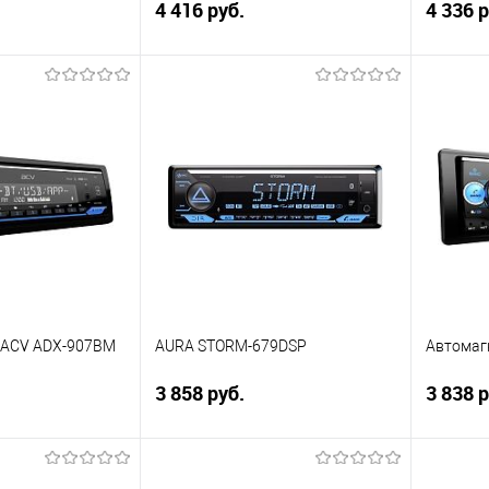
4 416 руб.
4 336 р
корзину
В корзину
ик
Сравнение
Купить в 1 клик
Сравнение
Купит
В избранное
В изб
 ACV ADX-907BM
AURA STORM-679DSP
Автомаг
3 858 руб.
3 838 р
корзину
В корзину