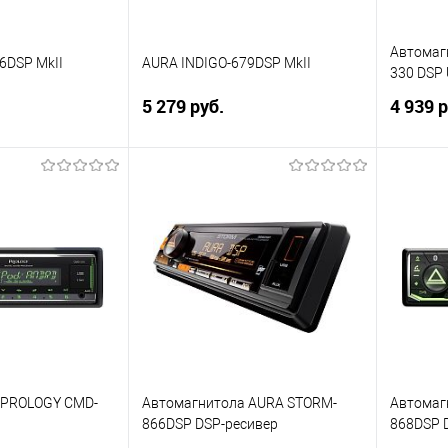
Автомаг
6DSP MkII
AURA INDIGO-679DSP MkII
330 DSP
5 279 руб.
4 939 р
корзину
В корзину
ик
Сравнение
Купить в 1 клик
Сравнение
Купит
В избранное
В изб
 PROLOGY CMD-
Автомагнитола AURA STORM-
Автомаг
866DSP DSP-ресивер
868DSP 