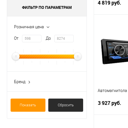
4 819 руб.
ФИЛЬТР ПО ПАРАМЕТРАМ
В 
Розничная цена
От
До
Купить в 1 кл
В избранное
Бренд
ACV
Автомагнитола
Aiwa
3 927 руб.
Показать
Сбросить
Aura
Digma
Econ
В 