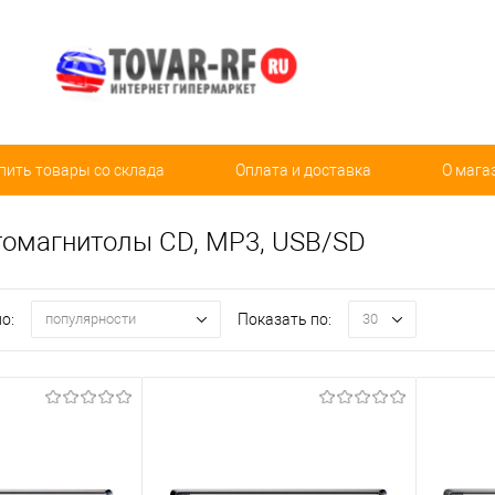
пить товары со склада
Оплата и доставка
О мага
томагнитолы СD, MP3, USB/SD
о:
Показать по:
популярности
30