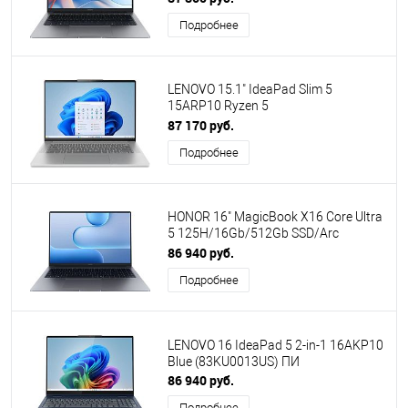
Graphics/Win11 Home/Grey
Подробнее
(5301ALWC)
LENOVO 15.1" IdeaPad Slim 5
15ARP10 Ryzen 5
7535HS/16Gb/512Gb SSD/AMD
87 170 руб.
Radeon Graphics/No OS/Grey
Подробнее
(83J3005VRK)
HONOR 16" MagicBook X16 Core Ultra
5 125H/16Gb/512Gb SSD/Arc
Graphics/Win11 Home/Grey
86 940 руб.
(5301ARGP) [ПИ]
Подробнее
LENOVO 16 IdeaPad 5 2-in-1 16AKP10
Blue (83KU0013US) ПИ
86 940 руб.
Подробнее