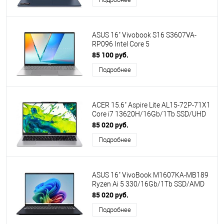
ASUS 16" Vivobook S16 S3607VA-
RP096 Intel Core 5
210H/16Gb/512Gb SSD/Graphics/No
85 100 руб.
OS/Cool Silver (90NB1671-M007N0)
Подробнее
ПИ
ACER 15.6" Aspire Lite AL15-72P-71X1
Core i7 13620H/16Gb/1Tb SSD/UHD
Graphics/noOS/Silver
85 020 руб.
(NX.D5GEX.001) ПИ
Подробнее
ASUS 16" VivoBook M1607KA-MB189
Ryzen Ai 5 330/16Gb/1Tb SSD/AMD
Radeon 820M/no OS/Dark Blue
85 020 руб.
(90NB15F1-M00CD0) ПИ
Подробнее