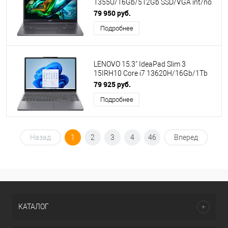
1355U/16Gb/512Gb SSD/VGA int/no
OS/Grey (NX.KHJER.007) (ПИ)
79 950 руб.
Подробнее
LENOVO 15.3" IdeaPad Slim 3
15IRH10 Core i7 13620H/16Gb/1Tb
SSD/UHD/No OS/Grey (83K100CSRM)
79 925 руб.
Подробнее
Назад
1
2
3
4
46
Вперед
КАТАЛОГ