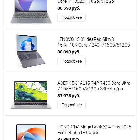
Core i7 13620H 16Gb/512Gb
SSD/UHD Graphics/no OS/Grey
88 550 руб.
(83EM003TPS)
Подробнее
LENOVO 15.3" IdeaPad Slim 3
15IRH10R Core 7 240H/16Gb/512Gb
SSD/No OS/Luna Grey (83K4005VPS)
88 090 руб.
ПИ
Подробнее
ACER 15.6" AL15-74P-7403 Core Ultra
7 155H/16Gb/512Gb SSD/Arc/no
OS/Silver (NX.DQSCD.001) ПИ
87 975 руб.
Подробнее
HONOR 14" MagicBook X14 Plus 2025
FermiB-5651F Core 5
220H/16Gb/512Gb SSD/Iris Xe
87 860 руб.