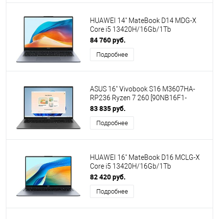
HUAWEI 14" MateBook D14 MDG-X
Core i5 13420H/16Gb/1Tb
SSD/VGA/no OS/Gray (53014MUB)
84 760 руб.
(ПИ)
Подробнее
ASUS 16" Vivobook S16 M3607HA-
RP236 Ryzen 7 260 [90NB16F1-
M00EH0] [ПИ]
83 835 руб.
Подробнее
HUAWEI 16" MateBook D16 MCLG-X
Core i5 13420H/16Gb/1Tb
SSD/VGA/no OS/Gray (53014BUY)
82 420 руб.
(ПИ)
Подробнее