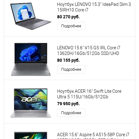
Ноутбук LENOVO 15.3" IdeaPad Slim 3
15IRH10 Core i7
13620H/16Gb/512Gb SSD/UHD/No
80 270 руб.
OS/Grey (83K10032RK) ПИ
Подробнее
LENOVO 15.6" V15 G5 IRL Core i7
13620H/16Gb/512Gb SSD/UHD
Graphics/no OS/Grey (83HF00EMIG)
80 155 руб.
ПИ
Подробнее
Ноутбук ACER 16" Swift Lite Core
Ultra 5 115U/16Gb/512Gb
SSD/Graphics/no OS/Silver
79 950 руб.
(NX.D3UCD.002)
Подробнее
ACER 15.6" Aspire 5 A515-58P Core i7