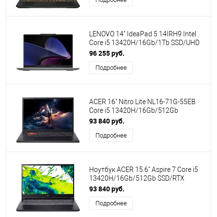
LENOVO 14" IdeaPad 5 14IRH9 Intel
Core i5 13420H/16Gb/1Tb SSD/UHD
Graphics/No OS/Luna Grey
96 255 руб.
(83KX0082RK) ПИ
Подробнее
ACER 16" Nitro Lite NL16-71G-55EB
Core i5 13420H/16Gb/512Gb
SSD/3050 6Gb/no OS/Red
93 840 руб.
(NH.D2AER.001) ПИ
Подробнее
Ноутбук ACER 15.6" Aspire 7 Core i5
13420H/16Gb/512Gb SSD/RTX
3050/No OS/Black (NH.QX6CD.003)
93 840 руб.
ПИ
Подробнее