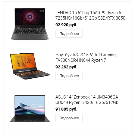
LENOVO 15.6" Loq 15ARP9 Ryzen 5
7235HS/16Gb/512Gb SSD/RTX 3050-
6GB/No OS/Luna Grey (83JC0057PS)
92 920 руб.
ПИ
Подробнее
Ноутбук ASUS 15.6" Tuf Gaming
FA506NCR-HN044 Ryzen 7
7435HS/16Gb/512Gb SSD/RTX
92 262 руб.
3050/NoOS/Black (90NR0JV7-
Подробнее
M002W0) ПИ
ASUS 14" Zenbook 14 UM3406GA-
QD049 Ryzen 5 430/16Gb/512Gb
SSD/AMD Radeon 840M/No OS/Black
91 885 руб.
(90NB17R1-M00210)
Подробнее