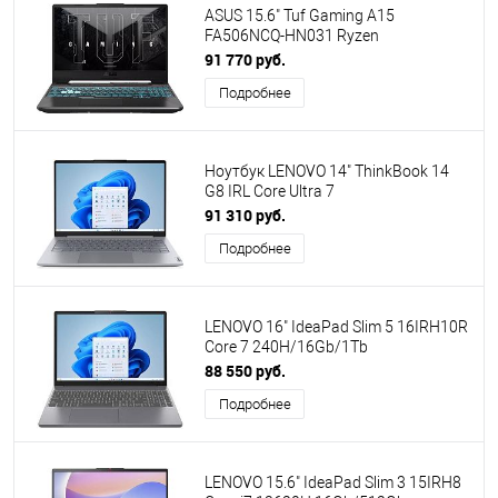
ASUS 15.6" Tuf Gaming A15
FA506NCQ-HN031 Ryzen
7170/16Gb/512Gb SSD/no OS/Black
91 770 руб.
(90NR0QE7-M001A0) [ПИ]
Подробнее
Ноутбук LENOVO 14" ThinkBook 14
G8 IRL Core Ultra 7
255H/16Gb/512Gb SSD/Arc 140T/no
91 310 руб.
OS/Grey (21SG0033GQ) ПИ
Подробнее
LENOVO 16" IdeaPad Slim 5 16IRH10R
Core 7 240H/16Gb/1Tb
SSD/Graphics/No OS/Luna Grey
88 550 руб.
(83K50007RK)
Подробнее
LENOVO 15.6" IdeaPad Slim 3 15IRH8