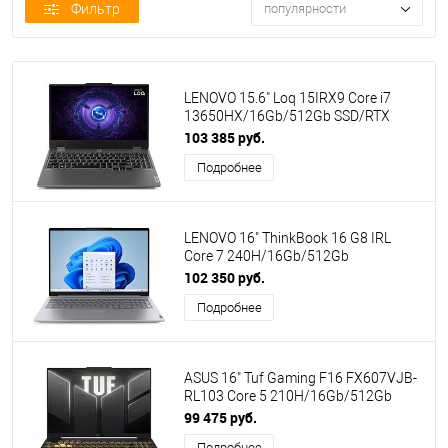
Фильтр
популярности
LENOVO 15.6" Loq 15IRX9 Core i7
13650HX/16Gb/512Gb SSD/RTX
3050-6Gb/no OS/Grey (83DV0072PS)
103 385 руб.
Подробнее
LENOVO 16" ThinkBook 16 G8 IRL
Core 7 240H/16Gb/512Gb
SSD/VGA/no OS/Grey (21SH002VGQ)
102 350 руб.
(ПИ)
Подробнее
ASUS 16" Tuf Gaming F16 FX607VJB-
RL103 Core 5 210H/16Gb/512Gb
SSD/no OS/Grey (90NR0MZ6-
99 475 руб.
M005K0) ПИ
Подробнее