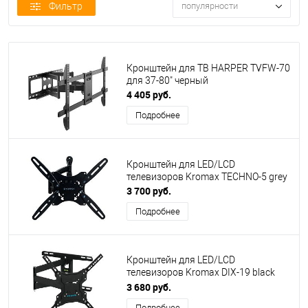
Фильтр
популярности
Кронштейн для ТВ HARPER TVFW-70
для 37-80" черный
4 405 руб.
Подробнее
Кронштейн для LED/LCD
телевизоров Kromax TECHNO-5 grey
3 700 руб.
Подробнее
Кронштейн для LED/LCD
телевизоров Kromax DIX-19 black
22"-65" пов/накл
3 680 руб.
Подробнее