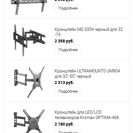
Подробнее
Кронштейн MD 3354 черный для 32
-75
2 358 руб.
Подробнее
Кронштейн ULTRAMOUNTS UM904
для 32"-55" черный
2 313 руб.
Подробнее
Кронштейн для LED/LCD
телевизоров Kromax OPTIMA-406
grey 22"-65" пов/накл
2 180 руб.
Подробнее