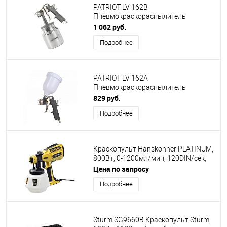
PATRIOT LV 162В
Пневмокраскораспылитель
[830901010]
1 062 руб.
Подробнее
PATRIOT LV 162А
Пневмокраскораспылитель
быстросъем [830901005]
829 руб.
Подробнее
Краскопульт Hanskonner PLATINUM,
800Вт, 0-1200мл/мин, 120DIN/сек,
МАЛОШУМНЫЙ, шнур 6м [HSG9680]
Цена по запросу
Подробнее
Sturm SG9660B Краскопульт Sturm,