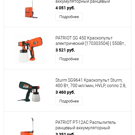
аккумуляторный ранцевый
[755302510]
4 051 руб.
Подробнее
PATRIOT SG 450 Краскопульт
электрический [170303504] { 550Вт.,
800 мл/мин., 100 DIN/сек., Сопло: 2,5
3 521 руб.
мм. }
Подробнее
Sturm SG9641 Краскопульт Sturm,
400 Вт, 700 мл/мин, HVLP, сопло 2.8,
35DIN, 0,8л [SG9641]
3 460 руб.
Подробнее
PATRIOT PT-12AC Распылитель
ранцевый аккумуляторный
[755302530]
3 352 руб.