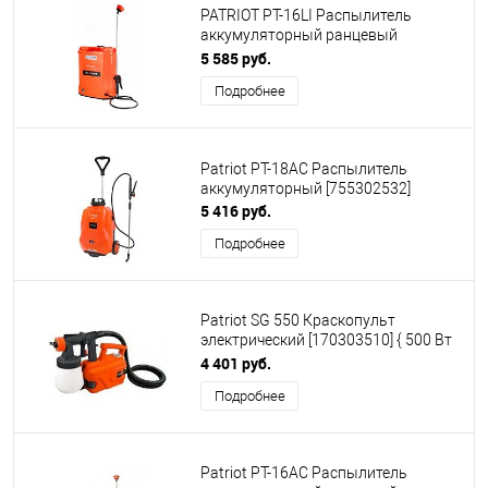
PATRIOT PT-16LI Распылитель
аккумуляторный ранцевый
[755302520]
5 585 руб.
Подробнее
Patriot PT-18AC Распылитель
аккумуляторный [755302532]
5 416 руб.
Подробнее
Patriot SG 550 Краскопульт
электрический [170303510] { 500 Вт
Вт, 850 мл/мин, 50 DIN/сек, 2 кг }
4 401 руб.
Подробнее
Patriot PT-16AC Распылитель