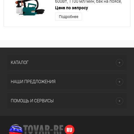
600Вт, 1100 мл/мин, бак на поясе,
HVLP, С ТУРБИНОЙ [SG9660B]
Цена по запросу
Подробнее
КАТАЛОГ
НАШИ ПРЕДЛОЖЕНИЯ
ПОМОЩЬ И СЕРВИСЫ