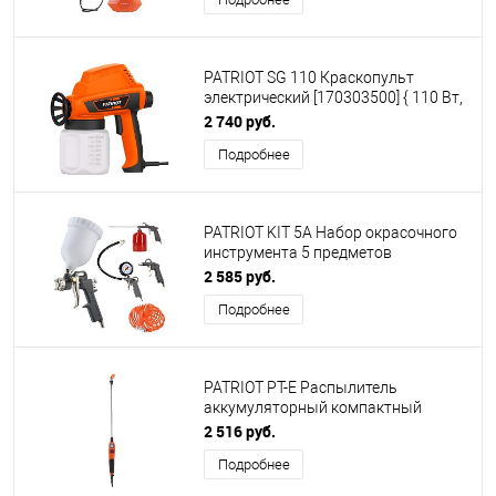
PATRIOT SG 110 Краскопульт
электрический [170303500] { 110 Вт,
300 мл/мин, 60 DIN/сек, 1,4 кг }
2 740 руб.
Подробнее
PATRIOT KIT 5A Набор окрасочного
инструмента 5 предметов
быстросъем [830901060]
2 585 руб.
Подробнее
PATRIOT PT-E Распылитель
аккумуляторный компактный
[755302626]
2 516 руб.
Подробнее