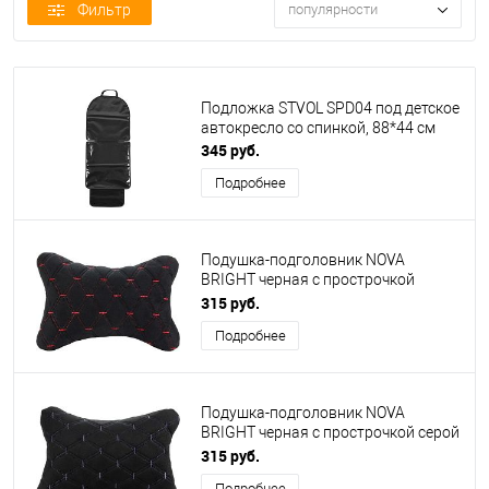
Фильтр
популярности
Подложка STVOL SPD04 под детское
автокресло со спинкой, 88*44 см
345 руб.
Подробнее
Подушка-подголовник NOVA
BRIGHT черная с прострочкой
красной ромбиками (26х17см)
315 руб.
48077
Подробнее
Подушка-подголовник NOVA
BRIGHT черная с прострочкой серой
ромбиками (26х17см) 48078
315 руб.
Подробнее