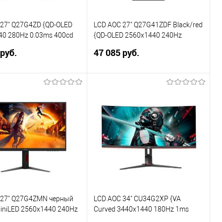
27" Q27G4ZD {QD-OLED
LCD AOC 27" Q27G41ZDF Black/red
40 280Hz 0.03ms 400cd
{QD-OLED 2560x1440 240Hz
isplayPort 4xUSB3.2 HAS
0,03ms 200cd (400cd 10% APL)
 руб.
47 085 руб.
Vesa}
HDMI DisplayPort Internal Vesa}
В корзину
В корзину
ь в 1 клик
Сравнение
Купить в 1 клик
Сравнение
ранное
В избранное
 27" Q27G4ZMN черный
LCD AOC 34" CU34G2XP {VA
iniLED 2560x1440 240Hz
Curved 3440x1440 180Hz 1ms
d HDMI DisplayPort HAS}
178/178 430cd 4000:1 2xHDMI2.0