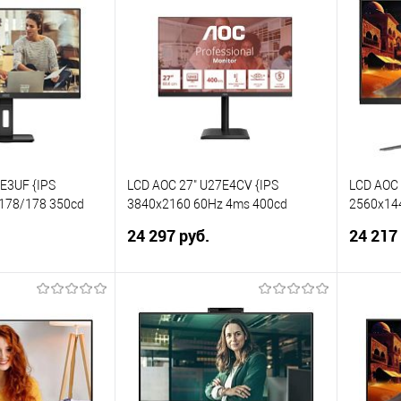
ик
Сравнение
Купить в 1 клик
Сравнение
Купит
В избранное
В изб
E3UF {IPS
LCD AOC 27" U27E4CV {IPS
LCD AOC 
178/178 350cd
3840x2160 60Hz 4ms 400cd
2560x144
0 DisplayPort1.2
2xHDMI DisplayPort DP(Out)
1500:1 3
24 297 руб.
24 217
4xUSB 3.2 USB-C(90W) RJ-45
DisplayPo
2x2W HAS Internal VESA}
корзину
В корзину
ик
Сравнение
Купить в 1 клик
Сравнение
Купит
В избранное
В изб