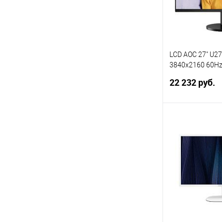
LCD AOC 27" U27
3840x2160 60Hz
2xUSB USB-C(65W
22 232 руб.
Vesa}
В 
Купить в 1 кл
В избранное