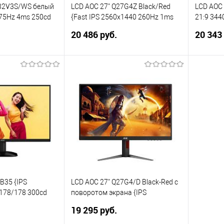
Q32V3S/WS белый
LCD AOC 27" Q27G4Z Black/Red
LCD AOC 
 75Hz 4ms 250cd
{Fast IPS 2560x1440 260Hz 1ms
21:9 344
Port1.2 Speakers
350cd HDMI DisplayPort HAS
300cd HDM
20 486 руб.
20 343
Internal Vesa}
HDR10 In
корзину
В корзину
ик
Сравнение
Купить в 1 клик
Сравнение
Купит
В избранное
В изб
B35 {IPS
LCD AOC 27" Q27G4/D Black-Red с
178/178 300cd
поворотом экрана {IPS
ayPort1.4}
2560x1440 200Hz 0.3ms 178/178
19 295 руб.
450cd HDMI2.0 DisplayPort1.4)