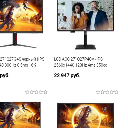
ь в 1 клик
Сравнение
Купить в 1 клик
Сравнение
ранное
В избранное
27" Q27G4S черный {IPS
LCD AOC 27" Q27P4CV {IPS
0 300Hz 0.5ms 16:9
2560x1440 120Hz 4ms 350cd
50cd 178/178 HDMI
HDMI DisplayPort DisplayPort
 руб.
22 947 руб.
rt HAS Pivot}
4xUSB3.2 3xUSB-C(96W) LAN
2x2W HAS Internal Vesa}
В корзину
В корзину
ь в 1 клик
Сравнение
Купить в 1 клик
Сравнение
ранное
В избранное