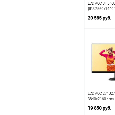
LCD AOC 31.5" 
{IPS 2560x1440
HDMI1.4 Display
20 565 руб.
VESA100}
В 
Купить в 1 кл
В избранное
LCD AOC 27" U27
3840x2160 4ms 
2xHDMI2.0 Displ
19 850 руб.