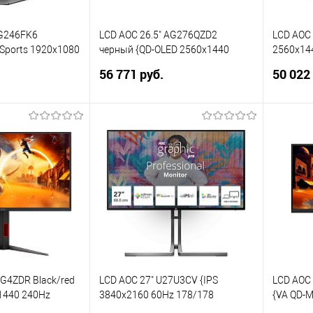
AG246FK6
LCD AOC 26.5" AG276QZD2
LCD AOC 
eSports 1920x1080
черный {QD-OLED 2560x1440
2560x14
z) 0.5ms 400cd
280Hz 0.03ms 1000cd 2xHDMI
2xHDMI D
56 771 руб.
50 022
ort 4xUSB3.2 HAS
2xDisplayPort 2xUSB3.2 Speakers
Internal 
HAS Internal Vesa}
корзину
В корзину
ик
Сравнение
Купить в 1 клик
Сравнение
Купит
В избранное
В изб
7G4ZDR Black/red
LCD AOC 27" U27U3CV {IPS
LCD AOC
1440 240Hz
3840x2160 60Hz 178/178
{VA QD-M
HDMI DisplayPort
HDMI2.0 DisplayPort1.2 USB USB-C
1ms 450c