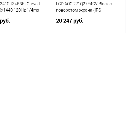
34" CU34B3E {Curved
LCD AOC 27" Q27E4CV Black с
0x1440 120Hz 1/4ms
поворотом экрана {IPS
I DisplayPort Tilt
2560x1440 120Hz 4ms 178/178
 руб.
20 247 руб.
ternal Vesa}
350cd 1500:1 HDMI2.0 DisplayPort
4xUSB3.2 USB-C(PD 90W) RJ45
HAS Pivot inPSU Speakers VESA}
В корзину
В корзину
ь в 1 клик
Сравнение
Купить в 1 клик
Сравнение
ранное
В избранное