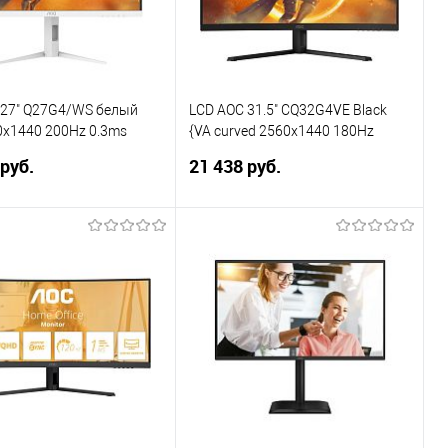
 27" Q27G4/WS белый
LCD AOC 31.5" CQ32G4VE Black
0x1440 200Hz 0.3ms
{VA curved 2560x1440 180Hz
50cd HDMI DisplayPort}
0.5ms 178/178 300cd 2xHDMI2.0
 руб.
21 438 руб.
DisplayPort1.4)
В корзину
В корзину
ь в 1 клик
Сравнение
Купить в 1 клик
Сравнение
ранное
В избранное