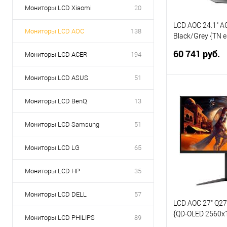
Мониторы LCD Xiaomi
20
LCD AOC 24.1" 
Мониторы LCD AOC
138
Black/Grey {TN 
600Hz (OC 610H
60 741 руб.
Мониторы LCD ACER
194
2xHDMI DisplayP
Internal Vesa}
Мониторы LCD ASUS
51
В 
Мониторы LCD BenQ
13
Купить в 1 кл
Мониторы LCD Samsung
51
В избранное
Мониторы LCD LG
65
Мониторы LCD HP
35
Мониторы LCD DELL
57
LCD AOC 27" Q2
{QD-OLED 2560x
Мониторы LCD PHILIPS
89
0.03ms 400cd 2x