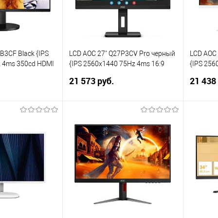
B3CF Black {IPS
LCD AOC 27" Q27P3CV Pro черный
LCD AOC
 4ms 350cd HDMI
{IPS 2560x1440 75Hz 4ms 16:9
{IPS 256
) 2x2W Tilt
1000:1 350cd 178/178 2xHDMI1.4
1200:1 4
21 573 руб.
21 438
DisplayPort1.2 RJ45 4xUSB3.2
USB-C(65W) M/M HAS Pivot}
корзину
В корзину
ик
Сравнение
Купить в 1 клик
Сравнение
Купит
В избранное
В изб