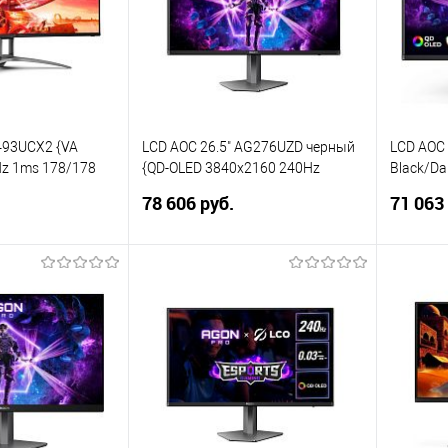
493UCX2 {VA
LCD AOC 26.5" AG276UZD черный
LCD AOC
z 1ms 178/178
{QD-OLED 3840x2160 240Hz
Black/Da
it DisplayHDR400
0,03ms 1000cd HDMI DisplayPort
2560x144
78 606 руб.
71 063
ayPort1.4
USB USB-C SPK HAS}
1000cd 2
(65W) 2x5W
2x5W HAS
корзину
В корзину
ик
Сравнение
Купить в 1 клик
Сравнение
Купит
В избранное
В изб