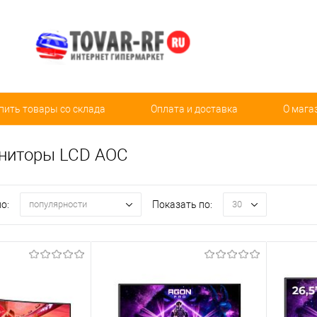
пить товары со склада
Оплата и доставка
О мага
ниторы LCD AOC
о:
Показать по:
популярности
30