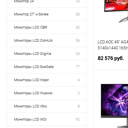
Монитор 24"
25
Монитор 27" и более
50
Мониторы LCD CBR
42
Мониторы LCD DAHUA
54
LCD AOC 49" AG
5140x1440 165H
Мониторы LCD Digma
20
550cd 3000:1 8b
82 576 руб.
3xHDMI2.0 Displ
3xUSB3.2 USB-C
Мониторы LCD ExeGate
77
VESA}
Мониторы LCD Hiper
4
В 
Мониторы LCD Huawei
2
Купить в 1 кл
В избранное
Мониторы LCD Irbis
8
Мониторы LCD MSI
92