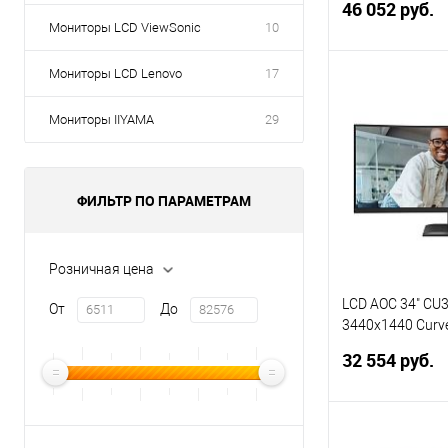
46 052 руб.
4xUSB3.2 HAS In
Мониторы LCD ViewSonic
10
Мониторы LCD Lenovo
17
В 
Мониторы IIYAMA
29
Купить в 1 кл
В избранное
ФИЛЬТР ПО ПАРАМЕТРАМ
Розничная цена
LCD AOC 34" CU3
От
До
3440x1440 Curv
2xHDMI DisplayP
32 554 руб.
USB-C(90W) RJ
Internal Vesa}
В 