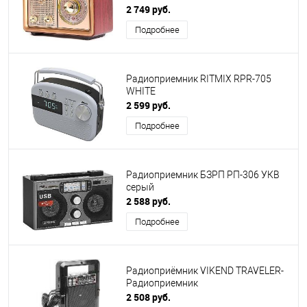
USB/microSD/AUX, лупа
2 749 руб.
Подробнее
Радиоприемник RITMIX RPR-705
WHITE
2 599 руб.
Подробнее
Радиоприемник БЗРП РП-306 УКВ
серый
2 588 руб.
Подробнее
Радиоприёмник VIKEND TRAVELER-
Радиоприемник
2 508 руб.