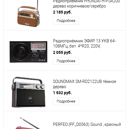
Радиоприёмник HYUNDAI H-PSR200
дерево коричневое/серебро
2 185 руб.
Подробнее
Радиоприёмник ЭФИР 13 УКВ 64-
108МГц, бат. 4*R20, 220V,
USB/SD/microSD/AUX
2 055 руб.
Подробнее
SOUNDMAX SM-RD2122UB тёмное
дерево
1 932 руб.
Подробнее
PERFEO (PF_D0563) Sound , красный