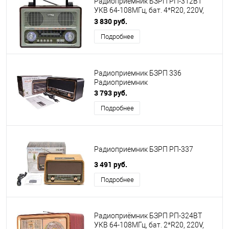
Радиоприемник БЗРП РП-312BT
УКВ 64-108МГц, бат. 4*R20, 220V,
акб 1400mA/h,
3 830 руб.
USB/SD/microSD/AUX
Подробнее
Радиоприемник БЗРП 336
Радиоприемник
3 793 руб.
Подробнее
Радиоприемник БЗРП РП-337
3 491 руб.
Подробнее
Радиоприёмник БЗРП РП-324BT
УКВ 64-108МГц, бат. 2*R20, 220V,