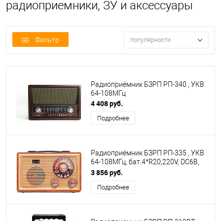
радиоприемники, ЗУ и аксессуары
Фильтр
популярности
Радиоприёмник БЗРП РП-340 , УКВ
64-108МГц
4 408 руб.
Подробнее
Радиоприёмник БЗРП РП-335 , УКВ
64-108МГц, бат.4*R20,220V, DC6В,
акб 1200MA/H,BT/USB/MICROSD
3 856 руб.
Подробнее