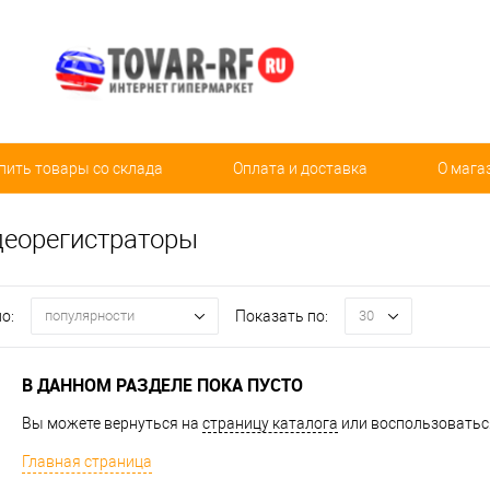
пить товары со склада
Оплата и доставка
О мага
деорегистраторы
о:
Показать по:
популярности
30
В ДАННОМ РАЗДЕЛЕ ПОКА ПУСТО
Вы можете вернуться на
страницу каталога
или воспользоваться
Главная страница