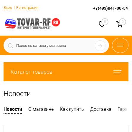
Вход
Регистрация
+7(499)841-00-54
0
0
Каталог товаров
Новости
Новости
О магазине
Как купить
Доставка
Гаран