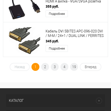
HDMI A вилка - VGA/SVGA розетка
355 руб.
Подробнее
Кабель DVI 5BITES APC-096-020 DVI
/ M-M / 24+1 / DUAL LINK / FERRITES
/ 2M
345 руб.
Подробнее
Назад
1
2
3
4
19
Вперед
КАТАЛОГ