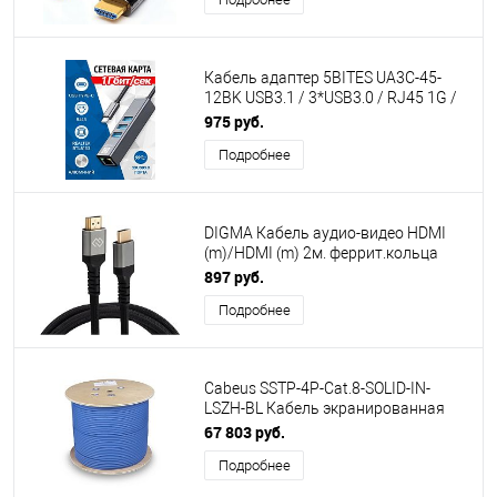
Кабель адаптер 5BITES UA3C-45-
12BK USB3.1 / 3*USB3.0 / RJ45 1G /
AL / GREY
975 руб.
Подробнее
DIGMA Кабель аудио-видео HDMI
(m)/HDMI (m) 2м. феррит.кольца
позолоч.конт. черный (D-HDMI-2FF-
897 руб.
V2.1-2M)
Подробнее
Cabeus SSTP-4P-Cat.8-SOLID-IN-
LSZH-BL Кабель экранированная
витая пара SSTP (S/FTP), категория
67 803 руб.
8 (40G, 2000 MHz), 4 пары (23 AWG),
Подробнее
LSZH, нг(А)-HF (305 м)