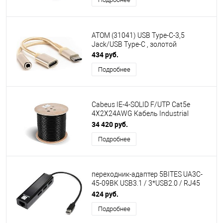
С- +75 С, PVC (305м)
АТОМ (31041) USB Type-C-3,5
Jack/USB Type-C , золотой
434 руб.
Подробнее
Cabeus IE-4-SOLID F/UTP Cat5e
4X2X24AWG Кабель Industrial
Ethernet, экранированная витая
34 420 руб.
пара FTP (F/UTP), категории 5e, 4
Подробнее
пары, одножильный (solid), экран -
фольга, внутренний/внешний (-40°C
- +75°C)
переходник-адаптер 5BITES UA3C-
45-09BK USB3.1 / 3*USB2.0 / RJ45
100MB / BLACK
424 руб.
Подробнее