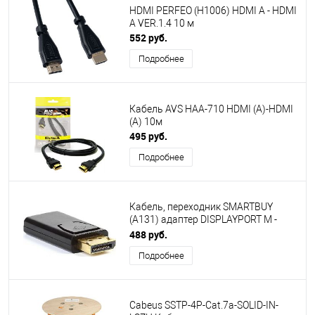
HDMI PERFEO (H1006) HDMI A - HDMI
A VER.1.4 10 м
552 руб.
Подробнее
Кабель AVS HAA-710 HDMI (A)-HDMI
(A) 10м
495 руб.
Подробнее
Кабель, переходник SMARTBUY
(A131) адаптер DISPLAYPORT M -
HDMI F
488 руб.
Подробнее
Cabeus SSTP-4P-Cat.7a-SOLID-IN-