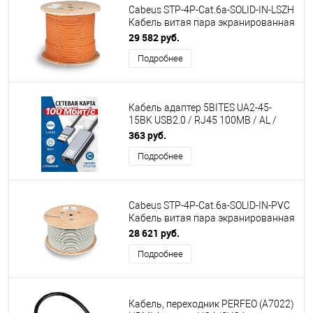
Cabeus STP-4P-Cat.6a-SOLID-IN-LSZH
Кабель витая пара экранированная
STP (U/FTP), категория 6a (10GBE), 4
29 582 руб.
пары, (23 AWG), одножильный
Подробнее
(solid), каждая пара в экране
(фольга), LSZH, нг(А)-HF, (305 м)
Кабель адаптер 5BITES UA2-45-
15BK USB2.0 / RJ45 100MB / AL /
GREY
363 руб.
Подробнее
Cabeus STP-4P-Cat.6a-SOLID-IN-PVC
Кабель витая пара экранированная
STP (U/FTP), категория 6a (10GBE), 4
28 621 руб.
пары, (23 AWG), одножильный
Подробнее
(solid), каждая пара в экране
(фольга) (305 м), PVC нг(А)-LS
Кабель, переходник PERFEO (A7022)