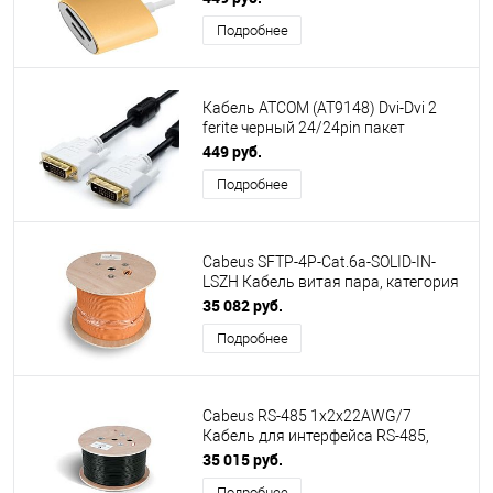
Подробнее
Кабель ATCOM (АТ9148) Dvi-Dvi 2
ferite черный 24/24pin пакет
24+1(DVI-D) - 3,0 м
449 руб.
Подробнее
Cabeus SFTP-4P-Cat.6a-SOLID-IN-
LSZH Кабель витая пара, категория
6a (10GBE) S/FTP, 4 пары (23 AWG),
35 082 руб.
одножильный (solid), каждая пара в
Подробнее
экране, общий экран - сетка, LSZH,
нг(А)-HF, (305 м)
Cabeus RS-485 1x2x22AWG/7
Кабель для интерфейса RS-485,
1x2x22 AWG, 120 Ом,
35 015 руб.
многожильный (patch) , SF/UTP , -40
Подробнее