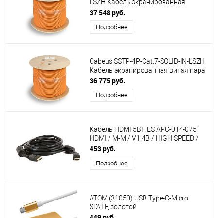
LSZH Кабель экранированная
витая пара SSTP (S/FTP), категория
37 548 руб.
7a (расширенный диапазон рабочих
Подробнее
частот до 1000MHz), 4 пары (23
AWG), одножильный (solid), LSZH,
нг(А)-HF,
Cabeus SSTP-4P-Cat.7-SOLID-IN-LSZH
Кабель экранированная витая пара
SSTP (S/FTP), категория 7 , 4 пары
36 775 руб.
(23 AWG), одножильный (solid),
Подробнее
LSZH, нг(А)-HF, (305 м)
Кабель HDMI 5BITES APC-014-075
HDMI / M-M / V1.4B / HIGH SPEED /
ETHERNET / 3D / FERRITES / 7.5M
453 руб.
Подробнее
АТОМ (31050) USB Type-C-Micro
SD\TF, золотой
449 руб.