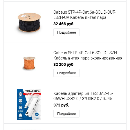
Cabeus STP-4P-Cat.6a-SOLID-OUT-
LSZH-UV Кабель витая пара
экранированная STP (U/FTP),
32 466 руб.
категория 6a (10GBE), 4 пары, (23
Подробнее
AWG), одножильный (solid), экран -
фольга, для внутр. и внешн.
прокладки, (305м)
Cabeus SFTP-4P-Cat.6-SOLID-LSZH
Кабель витая пара экранированная
SFTP (SF/UTP), категория 6, 4 пары
32 200 руб.
0,57мм (23 AWG), одножильный
Подробнее
(305 м)
Кабель адаптер 5BITES UA2-45-
06WH USB2.0 / 3*USB2.0 / RJ45
100MB / WHITE
373 руб.
Подробнее