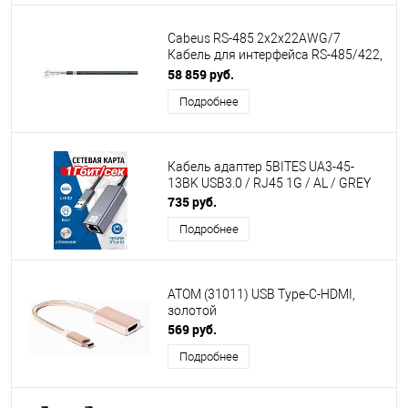
Cabeus RS-485 2x2x22AWG/7
Кабель для интерфейса RS-485/422,
2x2x22 AWG (SF/UTP),
58 859 руб.
многожильный (patch), для
Подробнее
внутренней и внешней прокладки
(-40°С - +75°С), PVC (305м)
Кабель адаптер 5BITES UA3-45-
13BK USB3.0 / RJ45 1G / AL / GREY
735 руб.
Подробнее
АТОМ (31011) USB Type-C-HDMI,
золотой
569 руб.
Подробнее