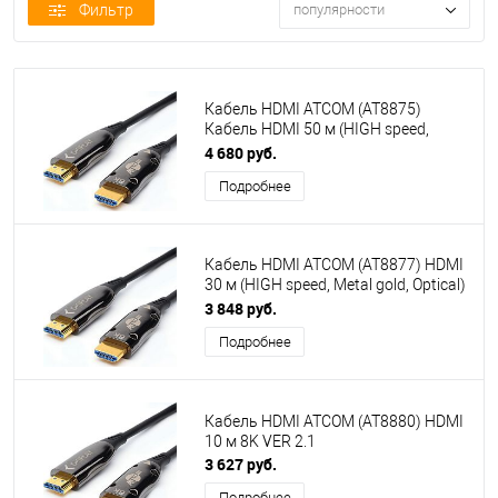
Фильтр
популярности
Кабель HDMI ATCOM (AT8875)
Кабель HDMI 50 м (HIGH speed,
Metal gold, Optical) 8K VER 2.1
4 680 руб.
Подробнее
Кабель HDMI ATCOM (AT8877) HDMI
30 м (HIGH speed, Metal gold, Optical)
8K VER 2.1
3 848 руб.
Подробнее
Кабель HDMI ATCOM (AT8880) HDMI
10 м 8K VER 2.1
3 627 руб.
Подробнее