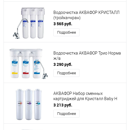
Водоочистка АКВАФОР КРИСТАЛЛ
(тройка+кран)
3 565 руб.
Подробнее
Водоочистка АКВАФОР Трио Норма
ж/в
3 290 руб.
Подробнее
АКВАФОР Набор сменных
картриджей для Кристалл Baby H
Pro
3 213 руб.
Подробнее