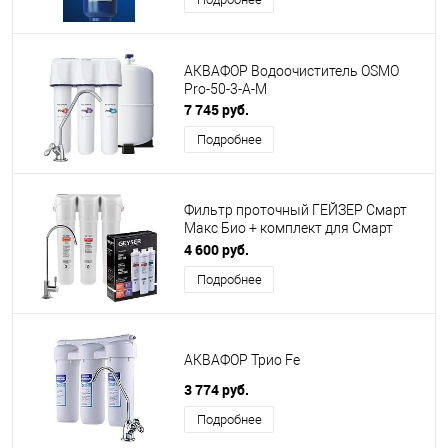
АКВАФОР Водоочиститель OSMO
Pro-50-3-А-М
7 745 руб.
Подробнее
Фильтр проточный ГЕЙЗЕР Смарт
Макс Био + комплект для Смарт
Макс Био
4 600 руб.
Подробнее
АКВАФОР Трио Fe
3 774 руб.
Подробнее