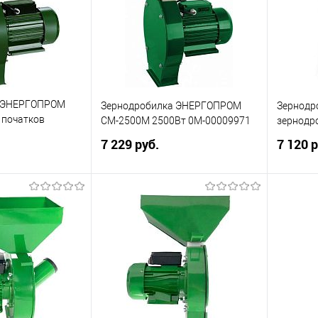
и ЭНЕРГОПРОМ
Зернодробилка ЭНЕРГОПРОМ
Зернодр
 початков
CM-2500М 2500Вт 0М-00009971
зернодр
Вт 00-00010428
7 229 руб.
7 120 р
корзину
В корзину
ик
Сравнение
Купить в 1 клик
Сравнение
Купит
В избранное
В изб