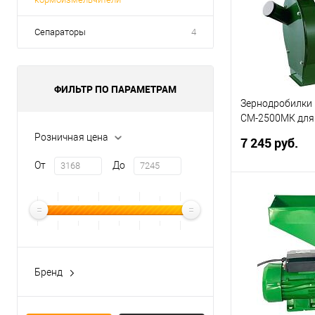
Сепараторы
4
ФИЛЬТР ПО ПАРАМЕТРАМ
Зернодробилк
CM-2500МК для
кукурузы, 2500
Розничная цена
7 245 руб.
От
До
В 
Купить в 1 кл
В избранное
Бренд
Вихрь
Гидроагрегат