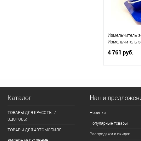
Измельчитель 
Измельчитель з
4 761 руб.
В 
Купить в 1 кл
Каталог
Наши предложен
В избранное
ТОВАРЫ ДЛЯ КРАСОТЫ И
Новинки
ЗДОРОВЬЯ
Популярные товары
ТОВАРЫ ДЛЯ АВТОМОБИЛЯ
Распродажи и скидки
ВИДЕОНАБЛЮДЕНИЕ