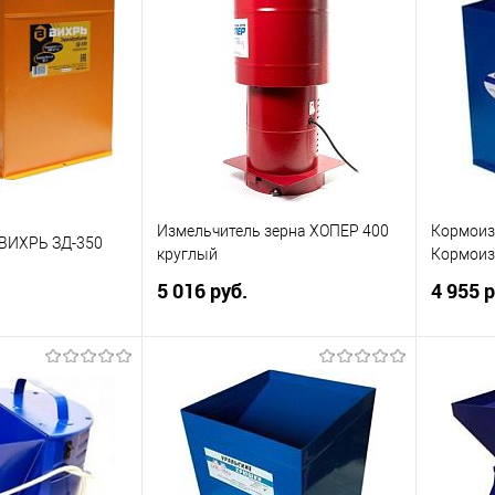
ик
Сравнение
Купить в 1 клик
Сравнение
Купит
В избранное
В изб
Измельчитель зерна ХОПЕР 400
Кормоиз
 ВИХРЬ ЗД-350
круглый
Кормоиз
5 016 руб.
4 955 р
корзину
В корзину
ик
Сравнение
Купить в 1 клик
Сравнение
Купит
В избранное
В изб