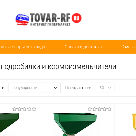
пить товары со склада
Оплата и доставка
О мага
рнодробилки и кормоизмельчители
о:
Показать по:
популярности
30