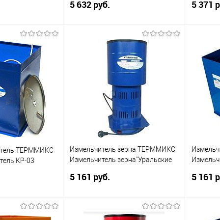
5 632 руб.
5 371 р
корзину
В корзину
ик
Сравнение
Купить в 1 клик
Сравнение
Купит
В избранное
В изб
Измельчитель зерна ТЕРММИКС
Измельч
итель ТЕРММИКС
Измельчитель зерна"Уральские
Измельч
тель КР-03
Хрюшки" (400 кг/ч) круглая
Хрюшки" 
5 161 руб.
5 161 р
корзину
В корзину