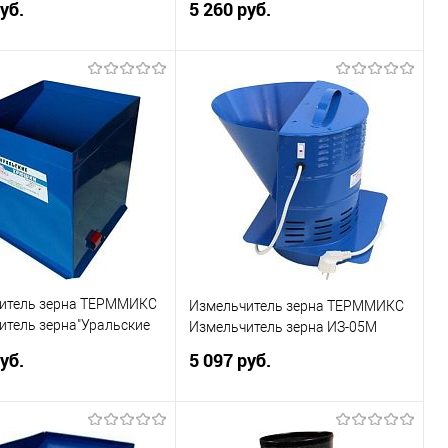
уб.
5 260 руб.
В корзину
В корзину
ь в 1 клик
Сравнение
Купить в 1 клик
Сравнение
ранное
В избранное
итель зерна ТЕРММИКС
Измельчитель зерна ТЕРММИКС
итель зерна"Уральские
Измельчитель зерна ИЗ-05М
(400 кг/ч) квадратная
уб.
5 097 руб.
В корзину
В корзину