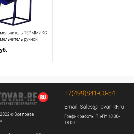
мельчитель ТЕРММИКС
мельчитель ручной
кс"
уб.
В корзину
ь в 1 клик
Сравнение
+7(499)841-00-54
ранное
Email:
Sales@Tovar-RF.ru
 2022 © Все права
График работы Пн-Пт 10:00-
ы.
18:00