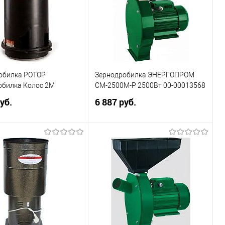
обилка РОТОР
Зернодробилка ЭНЕРГОПРОМ
обилка Колос 2М
CM-2500M-P 2500Вт 00-00013568
уб.
6 887 руб.
В корзину
В корзину
ь в 1 клик
Сравнение
Купить в 1 клик
Сравнение
ранное
В избранное