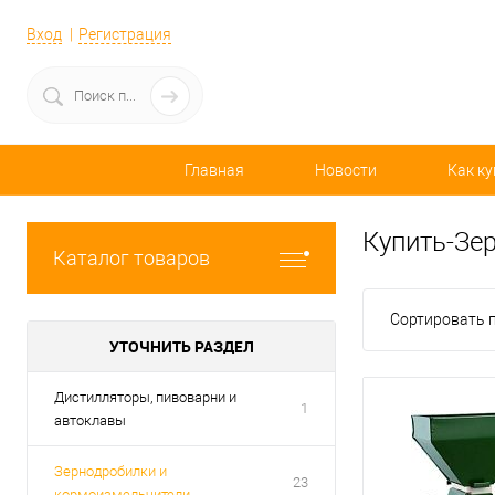
Вход
Регистрация
Главная
Новости
Как ку
Купить-Зе
Каталог товаров
Сортировать п
УТОЧНИТЬ РАЗДЕЛ
Дистилляторы, пивоварни и
1
автоклавы
Зернодробилки и
23
кормоизмельчители