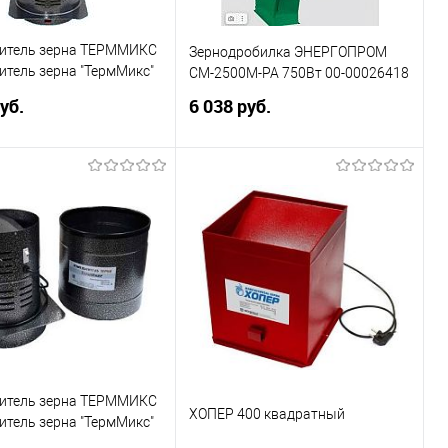
итель зерна ТЕРММИКС
Зернодробилка ЭНЕРГОПРОМ
тель зерна "ТермМикс"
CM-2500M-PA 750Вт 00-00026418
)
уб.
6 038 руб.
В корзину
В корзину
ь в 1 клик
Сравнение
Купить в 1 клик
Сравнение
ранное
В избранное
итель зерна ТЕРММИКС
ХОПЕР 400 квадратный
тель зерна "ТермМикс"
)