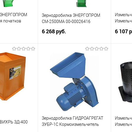
а ЭНЕРГОПРОМ
Измельч
Зернодробилка ЭНЕРГОПРОМ
я початков
Измельчи
CM-2500МA 00-00026416
 00-00026417
(500 кг/ч
6 268 руб.
6 107 р
корзину
В корзину
ик
Сравнение
Купить в 1 клик
Сравнение
Купит
В избранное
В изб
Зернодробилка ГИДРОАГРЕГАТ
Измельч
 ВИХРЬ ЗД-400
ЗУБР-1C Кормоизмельчитель
Измельчи
для зерна
(450 кг/ч