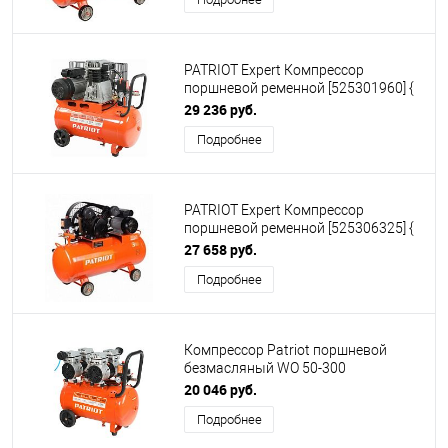
+ "елочка" }
PATRIOT Expert Компрессор
поршневой ременной [525301960] {
PTR 50-360I, 360 л/мин, 10 бар, 2200
29 236 руб.
Вт, 50 л, быстросъемный 1/4" +
Подробнее
"елочка" }
PATRIOT Expert Компрессор
поршневой ременной [525306325] {
PTR 50-450A, 450 л/мин, 10 бар,
27 658 руб.
2200 Вт, 50 л, быстросъемный 1/4"
Подробнее
+ "елочка" }
Компрессор Patriot поршневой
безмасляный WO 50-300
[525301925] { 300 л/мин, 8 бар, 2000
20 046 руб.
Вт, 50 л, быстросъем и "елочка" с
Подробнее
вентилем }