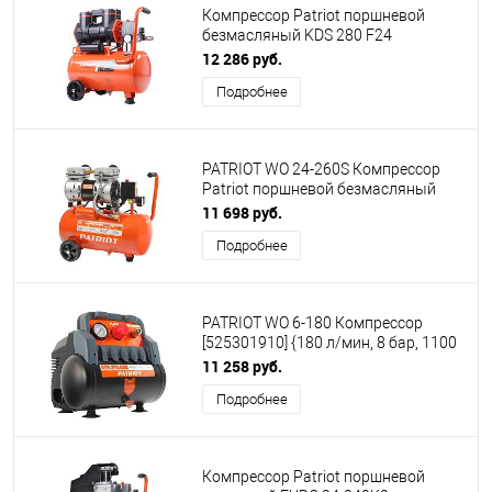
Компрессор Patriot поршневой
безмасляный KDS 280 F24
[526302424] { 280 л/мин, 1,45 кВт, 8
12 286 руб.
бар, 24 л, 2800 об/мин, быстросъем
Подробнее
+ елочка 1/4 }
PATRIOT WO 24-260S Компрессор
Patriot поршневой безмасляный
[525301921] { 260 л/мин, 8 бар, 1500
11 698 руб.
Вт, 24 л, быстросъемный 1/4" }
Подробнее
PATRIOT WO 6-180 Компрессор
[525301910] {180 л/мин, 8 бар, 1100
Вт, 6 л, быстросъемный 1/4}
11 258 руб.
Подробнее
Компрессор Patriot поршневой