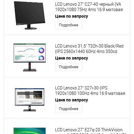
LCD Lenovo 27" C27-40 черный {VA
1920x1080 75Hz 4ms 16:9 матовая
3000:1 250cd 178/178 FreeSync D-
Цена по запросу
Sub HDMI}
Подробнее
LCD Lenovo 31.5" T32h-30 Black/Red
{IPS 2560x1440 60Hz 4ms 350cd
HDMI DisplayPort 4xUSB USB-C RJ45
Цена по запросу
HAS Pivot VESA}
Подробнее
LCD Lenovo 27" S27i-30 {IPS
1920x1080 100Hz 4ms 16:9 матовая
1300:1 300cd 178/178 D-Sub HDMI
Цена по запросу
non-EU} [63DFKAT4UK]
Подробнее
LCD Lenovo 27" E27q-20 ThinkVision