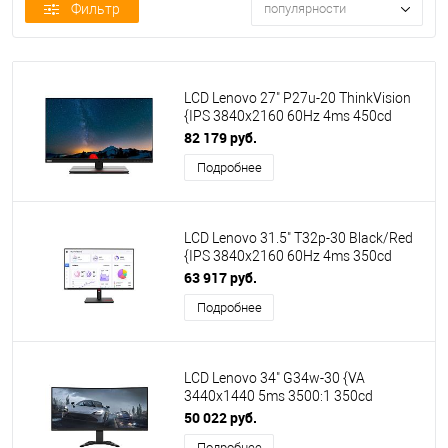
Фильтр
популярности
LCD Lenovo 27" P27u-20 ThinkVision
{IPS 3840x2160 60Hz 4ms 450cd
2xHDMI DisplayPort 3xUSB USB-
82 179 руб.
C(27W) Thunderbolt RJ45 2x3W HAS
Подробнее
Pivot Vesa}
LCD Lenovo 31.5" T32p-30 Black/Red
{IPS 3840x2160 60Hz 4ms 350cd
HDMI DisplayPort 4xUSB USB-C(90W)
63 917 руб.
RJ45 HAS Pivot VESA}
Подробнее
LCD Lenovo 34" G34w-30 {VA
3440x1440 5ms 3500:1 350cd
178/178 2xHDMI2.1 DisplayPort1.4
50 022 руб.
2x3W} [66F1GAC1EU]
Подробнее