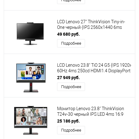
LCD Lenovo 27" ThinkVision Tiny-in-
One черный {IPS 2560x1440 6ms
60Hz webcam 1000:1 350cd 178/178
49 680 руб.
HDMI DisplayPort 2xUSB3.1 2x2W}
Подробнее
[10YFRAT1EU/11JHRAT1EU]
LCD Lenovo 23.8" TiO 24 G5 {IPS 1920x10
60Hz 4ms 250cd HDMI1.4 DisplayPort1.2
USB3.2 WebCam 2x3W}
27 949 руб.
[12NAGAT1UK/12NAGAT1WW/12NAGCR1
Подробнее
Монитор Lenovo 23.8" ThinkVision
T24v-30 черный IPS LED 4ms 16:9
HDMI M/M Cam матовая HAS Piv
25 186 руб.
1000:1 250cd 178гр/178гр
Подробнее
1920x1080 75Hz VGA DP FHD USB
6кг