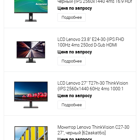
черный {IPS 2560x1440 4ms 16:9 HDMI
M/M матовая HAS Pivot 350cd 178/178
Цена по запросу
DisplayPort }
Подробнее
[62D0GAT1EU/62D0GAR1CB/62D0GAT1U
LCD Lenovo 23.8" E24-30 {IPS FHD
100Hz 4ms 250cd D-Sub HDMI
DisplayPort Speakers HAS}
Цена по запросу
Подробнее
LCD Lenovo 27" T27h-30 ThinkVision
{IPS 2560x1440 60Hz 4ms 1000:1
350cd 178/178 8bit HDMI2.0
Цена по запросу
DisplayPort1.4 1xDP(Out)1.4 USB-
Подробнее
C(PD 90W) 4xUSB3.2 RJ-45 HAS
Pivot} [63A3GAT1EU/63AGARICB]
Монитор Lenovo ThinkVision C27-30
27", черный [62aakat6is]
Цена по запросу