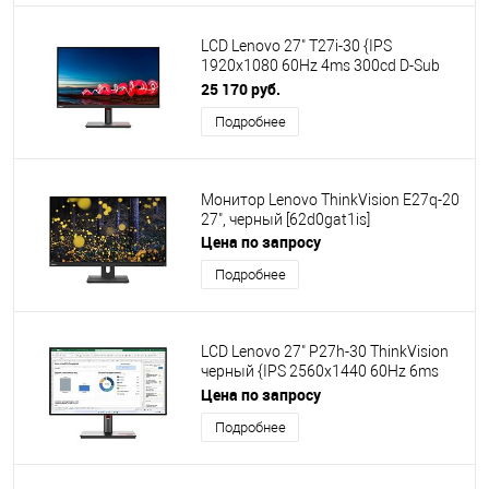
LCD Lenovo 27" T27i-30 {IPS
1920x1080 60Hz 4ms 300cd D-Sub
HDMI DisplayPort 4xUSB HAS Pivot
25 170 руб.
Vesa}
Подробнее
Монитор Lenovo ThinkVision E27q-20
27", черный [62d0gat1is]
Цена по запросу
Подробнее
LCD Lenovo 27" P27h-30 ThinkVision
черный {IPS 2560x1440 60Hz 6ms
16:9 1000:1 350cd 178/178 DVI HDMI
Цена по запросу
DisplayPort HAS Pivot USB}
Подробнее