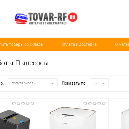
пить товары со склада
Оплата и доставка
О мага
боты-Пылесосы
о:
Показать по:
популярности
30