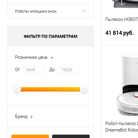
Роботы мойщики окон
11
Пылесос HOBOT 
41 814 руб.
ФИЛЬТР ПО ПАРАМЕТРАМ
Розничная цена
В 
От
До
Купить в 1 кл
В избранное
Бренд
BBK
Робот-пылесос
DreameBot Robo
Dreame
Mop D10 Plus Wh