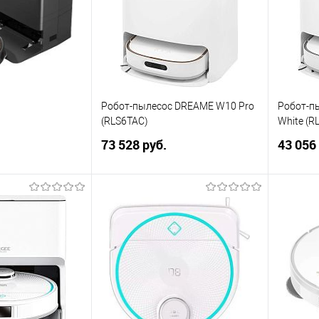
Робот-пылесос DREAME W10 Pro
Робот-п
0
(RLS6TAC)
White (R
73 528 руб.
43 056
корзину
В корзину
ик
Сравнение
Купить в 1 клик
Сравнение
Купит
В избранное
В изб