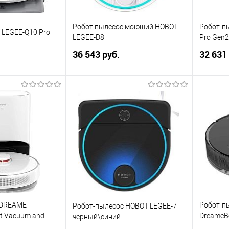
Робот пылесос моющий HOBOT
Робот-п
LEGEE-Q10 Pro
LEGEE-D8
Pro Gen2
36 543 руб.
32 631
корзину
В корзину
ик
Сравнение
Купить в 1 клик
Сравнение
Купит
В избранное
В изб
 DREAME
Робот-п
Робот-пылесос HOBOT LEGEE-7
t Vacuum and
DreameB
черный\синий
ite (RLS3D)
Mop D10s