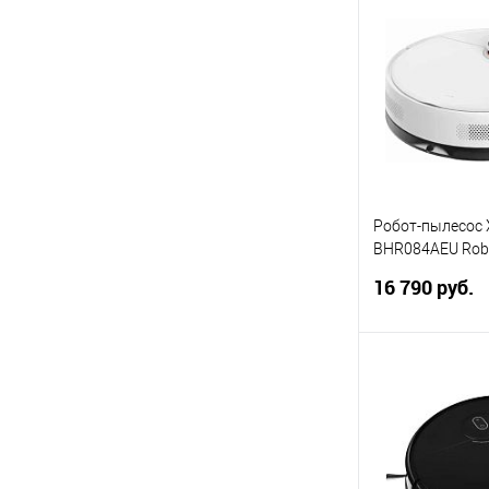
Купить в 1 кл
В избранное
Робот-пылесос 
BHR084AEU Rob
EU, белый
16 790 руб.
В 
Купить в 1 кл
В избранное