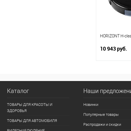
HORIZONT H-cle
10 943 руб.
В 
Купить в 1 кл
Каталог
Наши предложен
В избранное
ТОВАРЫ ДЛЯ КРАСОТЫ И
Новинки
ЗДОРОВЬЯ
Популярные товары
ТОВАРЫ ДЛЯ АВТОМОБИЛЯ
Распродажи и скидки
ВИДЕОНАБЛЮДЕНИЕ