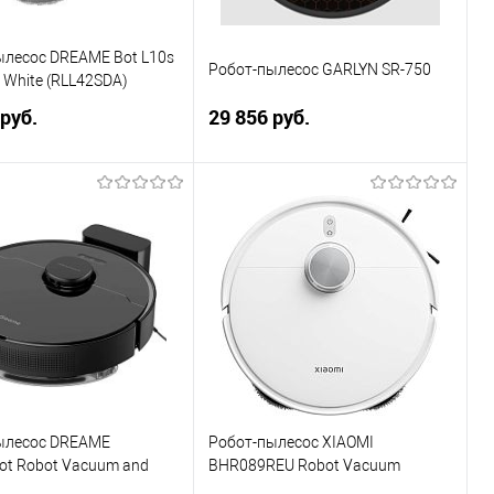
ылесос DREAME Bot L10s
Робот-пылесос GARLYN SR-750
 White (RLL42SDA)
 руб.
29 856 руб.
В корзину
В корзину
ь в 1 клик
Сравнение
Купить в 1 клик
Сравнение
ранное
В избранное
ылесос DREAME
Робот-пылесос XIAOMI
ot Robot Vacuum and
BHR089REU Robot Vacuum
 Pro Black (RLS6A)
S40Pro EU