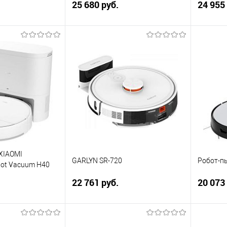
25 680 руб.
24 955
корзину
В корзину
ик
Сравнение
Купить в 1 клик
Сравнение
Купит
В избранное
В изб
XIAOMI
GARLYN SR-720
Робот-п
ot Vacuum H40
22 761 руб.
20 073
корзину
В корзину