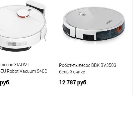
ь в 1 клик
Сравнение
Купить в 1 клик
Сравнение
ранное
В избранное
ылесос XIAOMI
Робот-пылесос BBK BV3503
EU Robot Vacuum S40C
белый оникс
 руб.
12 787 руб.
В корзину
В корзину
ь в 1 клик
Сравнение
Купить в 1 клик
Сравнение
ранное
В избранное