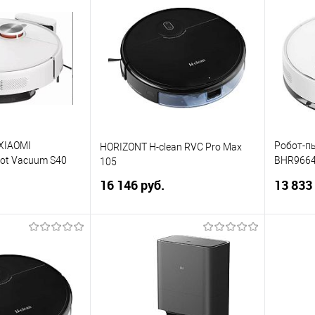
ик
Сравнение
Купить в 1 клик
Сравнение
Купит
В избранное
В изб
XIAOMI
Робот-п
HORIZONT H-clean RVC Pro Max
ot Vacuum S40
BHR9664
105
EU
16 146 руб.
13 833
корзину
В корзину
ик
Сравнение
Купить в 1 клик
Сравнение
Купит
В избранное
В изб