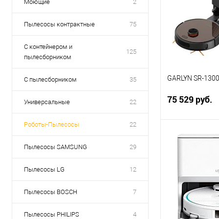
Моющие
2
Пылесосы контрактные
75
С контейнером и
125
пылесборником
GARLYN SR-130
С пылесборником
35
75 529 руб.
Универсальные
22
Роботы-Пылесосы
22
В 
Пылесосы SAMSUNG
29
Купить в 1 кл
Пылесосы LG
12
В избранное
Пылесосы BOSCH
7
Пылесосы PHILIPS
4