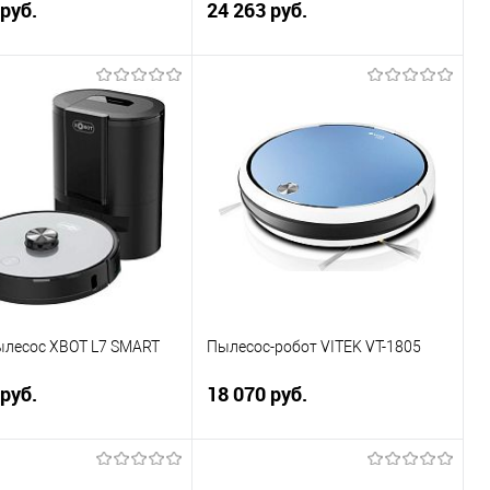
 руб.
24 263 руб.
В корзину
В корзину
ь в 1 клик
Сравнение
Купить в 1 клик
Сравнение
ранное
В избранное
ылесос XBOT L7 SMART
Пылесос-робот VITEK VT-1805
 руб.
18 070 руб.
В корзину
В корзину