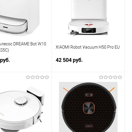
ылесос DREAME Bot W10
XIAOMI Robot Vacuum H50 Pro EU
LS5C)
 руб.
42 504 руб.
В корзину
В корзину
ь в 1 клик
Сравнение
Купить в 1 клик
Сравнение
ранное
В избранное