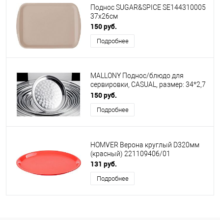
Поднос SUGAR&SPICE SE144310005
37х26см
150 руб.
Подробнее
MALLONY Поднос/блюдо для
сервировки, CASUAL, размер: 34*2,7
см из нержавеющей стали (108424)
150 руб.
Подробнее
HOMVER Верона круглый D320мм
(красный) 221109406/01
131 руб.
Подробнее