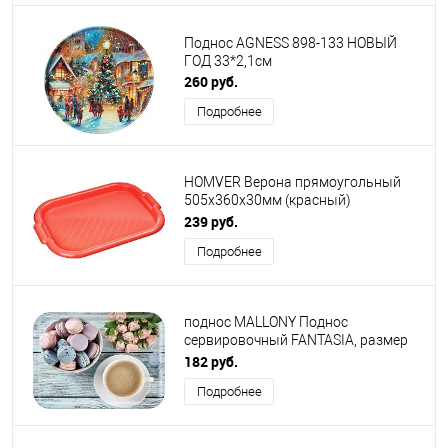
Поднос AGNESS 898-133 HОВЫЙ
ГОД 33*2,1см
260 руб.
Подробнее
HOMVER Верона прямоугольный
505х360х30мм (красный)
221109206/01
239 руб.
Подробнее
поднос MALLONY Поднос
сервировочный FANTASIA, размер
28,9*18,9*1,8 см, из термостойкого
182 руб.
пластика с дизайном (008259)
Подробнее