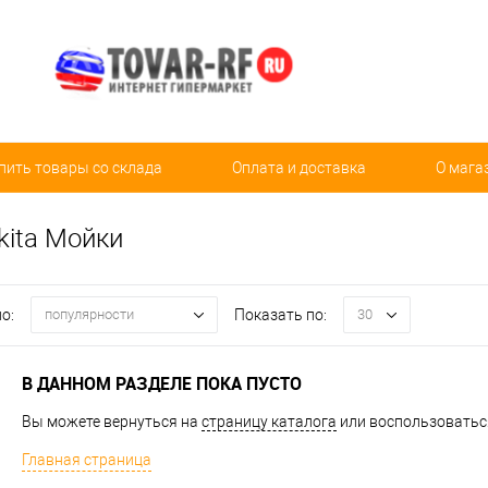
пить товары со склада
Оплата и доставка
О мага
kita Мойки
о:
Показать по:
популярности
30
В ДАННОМ РАЗДЕЛЕ ПОКА ПУСТО
Вы можете вернуться на
страницу каталога
или воспользоваться
Главная страница