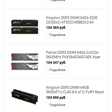
Kingston DDR5 DIMM 64Gb 5200
(32GBx2) KF552C40BB2K2-64
104 363 руб.
Подробнее
Patriot DDR5 DIMM 64Gb 2x32Gb
5600MHz PVV564G560C40K Viper
Venom RTL Gaming PC5-44800 CL40
104 347 руб.
288-pin 1.35В с радиатором Ret
Подробнее
Kingston DDR5 DIMM 64GB
5600MT/s CL40 (Kit of 2) FURY Beast
Black KF556C40BB2K2-64
103 950 руб.
Подробнее