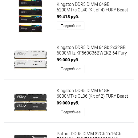
Kingston DDR5 DIMM 64GB
5200MT/s CL40 (Kit of 4) FURY Beast
RGB XMP KF552C40BBAK4-64
99 413 руб.
Подробнее
Kingston DDR5 DIMM 64Gb 2x32GB
6000MHz KF560C36BWEK2-64 Fury
Beast RTL Gaming PC5-48000 CL36
99 000 руб.
288-pin 1.35В dual rank с
Подробнее
радиатором Ret
Kingston DDR5 DIMM 64GB
6000MT/s CL36 (Kit of 2) FURY Beast
Black
99 000 руб.
Подробнее
Patriot DDR5 DIMM 32Gb 2x16Gb