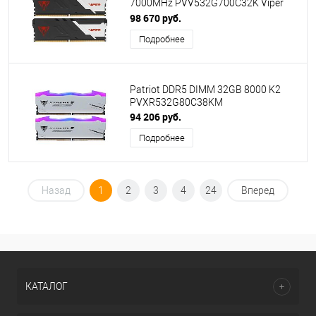
7000MHz PVV532G700C32K Viper
Venom RTL Gaming PC5-56000 CL32
98 670 руб.
DIMM 288-pin 1.45В kit с радиатором
Подробнее
Ret
Patriot DDR5 DIMM 32GB 8000 K2
PVXR532G80C38KM
94 206 руб.
Подробнее
Назад
1
2
3
4
24
Вперед
КАТАЛОГ