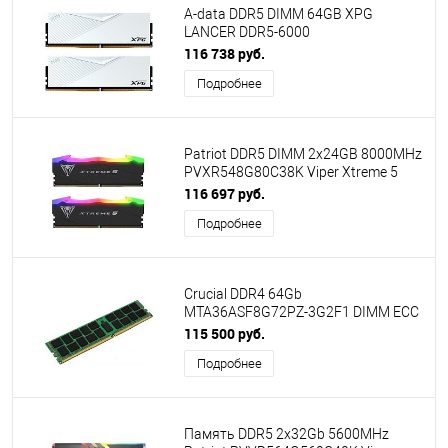
A-data DDR5 DIMM 64GB XPG
LANCER DDR5-6000
AX5U6000C3032G-DCLAWH,CL30,
116 738 руб.
1.35V K2*32GB WHITE
Подробнее
Patriot DDR5 DIMM 2x24GB 8000MHz
PVXR548G80C38K Viper Xtreme 5
RGB RTL PC5-64000 CL38 288-pin
116 697 руб.
1.45В Ret
Подробнее
Crucial DDR4 64Gb
MTA36ASF8G72PZ-3G2F1 DIMM ECC
Reg PC4-25600 CL22 3200MHz
115 500 руб.
Подробнее
Память DDR5 2x32Gb 5600MHz