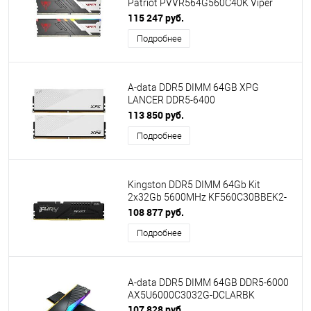
Patriot PVVR564G560C40K Viper
Venom RGB RTL Gaming PC5-44800
115 247 руб.
CL40 DIMM 288-pin 1.35В kit с
Подробнее
радиатором Ret
A-data DDR5 DIMM 64GB XPG
LANCER DDR5-6400
AX5U6400C3232G-DCLAWH,CL32,
113 850 руб.
1.4V K2*32GB WHITE
Подробнее
Kingston DDR5 DIMM 64Gb Kit
2x32Gb 5600MHz KF560C30BBEK2-
64
108 877 руб.
Подробнее
A-data DDR5 DIMM 64GB DDR5-6000
AX5U6000C3032G-DCLARBK
107 828 руб.