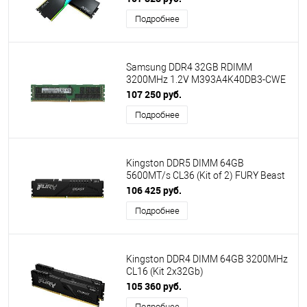
Подробнее
Samsung DDR4 32GB RDIMM
3200MHz 1.2V M393A4K40DB3-CWE
ECC Reg
107 250 руб.
Подробнее
Kingston DDR5 DIMM 64GB
5600MT/s CL36 (Kit of 2) FURY Beast
Black KF556C36BBE2K2-64
106 425 руб.
Подробнее
Kingston DDR4 DIMM 64GB 3200MHz
CL16 (Kit 2x32Gb)
KF432C16BBK2/64
105 360 руб.
Подробнее