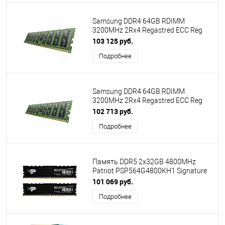
Samsung DDR4 64GB RDIMM
3200MHz 2Rx4 Regastred ECC Reg
1.2V M393A8G40CB4-CWEBY
103 125 руб.
Подробнее
Samsung DDR4 64GB RDIMM
3200MHz 2Rx4 Regastred ECC Reg
1.2V M393A8G40CB4-CWEC0/BY
102 713 руб.
Подробнее
Память DDR5 2x32GB 4800MHz
Patriot PSP564G4800KH1 Signature
Premium RTL PC5-38400 CL40 DIMM
101 069 руб.
288-pin 1.1В kit single rank с
Подробнее
радиатором Ret