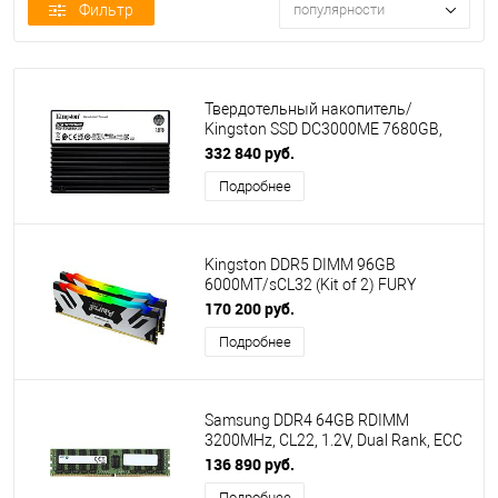
Фильтр
популярности
Твердотельный накопитель/
Kingston SSD DC3000ME 7680GB,
U.2(2.5" 15mm), NVMe, PCIe Gen 5x4,
332 840 руб.
3D TLC, R/W 14000/10000MB/s, IOPs
Подробнее
2 800 000/500 000, TBW 14016,
DWPD 1 (12 мес)
Kingston DDR5 DIMM 96GB
6000MT/sCL32 (Kit of 2) FURY
Renegade RGB XMP
170 200 руб.
KF560C32RSAK2-96
Подробнее
Samsung DDR4 64GB RDIMM
3200MHz, CL22, 1.2V, Dual Rank, ECC
Reg M393A8G40BB4-CWE
136 890 руб.
Подробнее