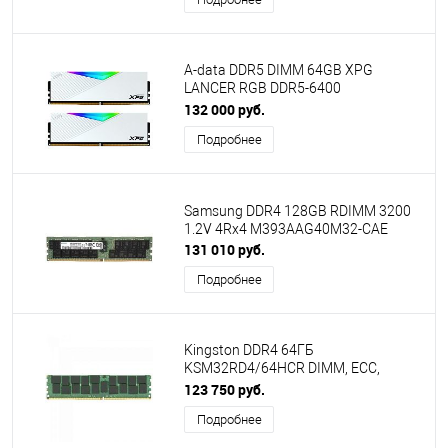
A-data DDR5 DIMM 64GB XPG
LANCER RGB DDR5-6400
AX5U6400C3232G-DCLARWH, CL32,
132 000 руб.
1.4V K2*32GB RGB WHITE
Подробнее
Samsung DDR4 128GB RDIMM 3200
1.2V 4Rx4 M393AAG40M32-CAE
131 010 руб.
Подробнее
Kingston DDR4 64ГБ
KSM32RD4/64HCR DIMM, ECC,
registered, PC4-25600, CL22,
123 750 руб.
3200МГц
Подробнее