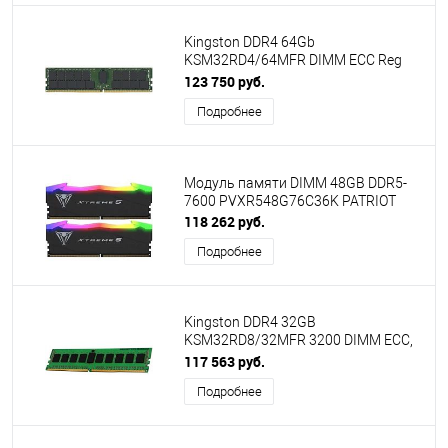
Kingston DDR4 64Gb
KSM32RD4/64MFR DIMM ECC Reg
PC4-25600 CL22 3200MHz
123 750 руб.
Подробнее
Модуль памяти DIMM 48GB DDR5-
7600 PVXR548G76C36K PATRIOT
118 262 руб.
Подробнее
Kingston DDR4 32GB
KSM32RD8/32MFR 3200 DIMM ECC,
Reg, CL22, 1.2V
117 563 руб.
Подробнее