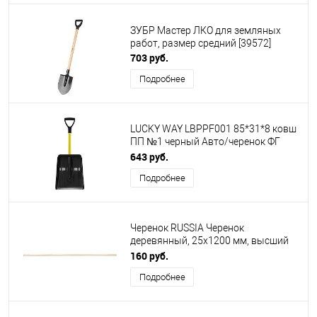
ЗУБР Мастер ЛКО для земляных
работ, размер средний [39572]
703 руб.
Подробнее
LUCKY WAY LBPPF001 85*31*8 ковш
ПП №1 черный Авто/черенок ФГ
желтый/V-ручка черная
643 руб.
Подробнее
Черенок RUSSIA Черенок
деревянный, 25х1200 мм, высший
сорт 68414
160 руб.
Подробнее