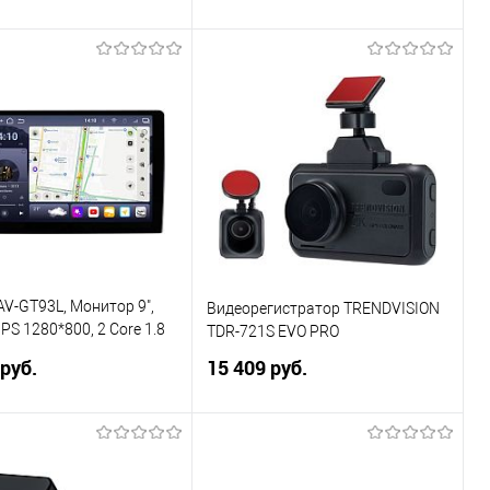
FAN
В корзину
В корзину
ь в 1 клик
Сравнение
Купить в 1 клик
Сравнение
ранное
В избранное
V-GT93L, Монитор 9",
Видеорегистратор TRENDVISION
IPS 1280*800, 2 Core 1.8
TDR-721S EVO PRO
ore 1.5 GHz, Android 15,
 руб.
15 409 руб.
LTE, BT 5.4, 4х50 Вт, FAN
В корзину
В корзину