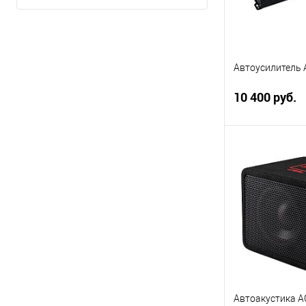
Aura
AVS
Показать ещё 33
Автоусилитель 
10 400 руб.
В 
Купить в 1 кл
В избранное
Автоакустика 