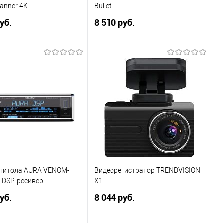
canner 4K
Bullet
уб.
8 510 руб.
В корзину
В корзину
ь в 1 клик
Сравнение
Купить в 1 клик
Сравнение
ранное
В избранное
нитола AURA VENOM-
Видеорегистратор TRENDVISION
 DSP-ресивер
X1
уб.
8 044 руб.