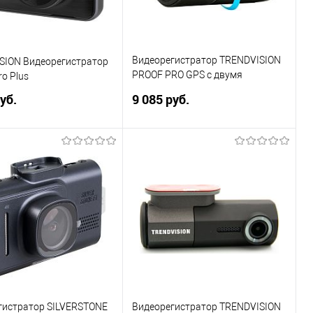
Видеорегистратор TRENDVISION
SION Видеорегистратор
PROOF PRO GPS с двумя
ro Plus
камерами FULL HD+FULL HD
уб.
9 085 руб.
В корзину
В корзину
ь в 1 клик
Сравнение
Купить в 1 клик
Сравнение
ранное
В избранное
гистратор SILVERSTONE
Видеорегистратор TRENDVISION