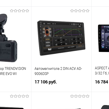
N
4х60 Вт,DSP, FAN
FAN
корзину
В корзину
ик
Сравнение
Купить в 1 клик
Сравнение
Купит
В избранное
В изб
ASPECT A
тор TRENDVISION
Автомагнитола 2 DIN ACV AD-
3/32 Гб, 
URE EVO WI
9006DSP
GHz + 6 C
17 106 руб.
16 784
WiFi, 4G 
корзину
В корзину