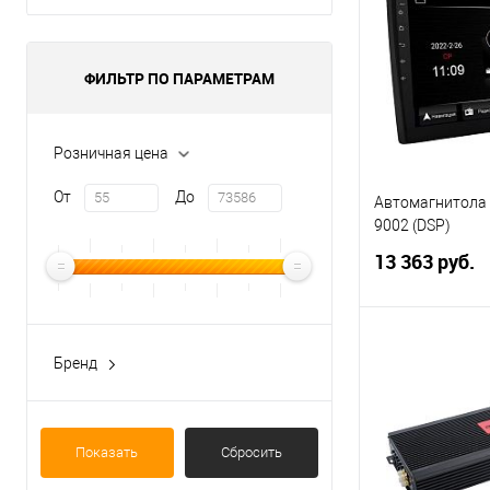
Купить в 1 кл
В избранное
ФИЛЬТР ПО ПАРАМЕТРАМ
Розничная цена
От
До
Автомагнитола 
9002 (DSP)
13 363 руб.
В 
Бренд
ACV
Купить в 1 кл
Aiwa
В избранное
Показать
Сбросить
Aspect