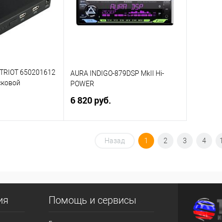
В избранное
В изб
TRIOT 650201612
AURA INDIGO-879DSP MkII Hi-
сковой
POWER
нальный
6 820 руб.
корзину
В корзину
Назад
1
2
3
4
ик
Сравнение
Купить в 1 клик
Сравнение
В избранное
ия
Помощь и сервисы