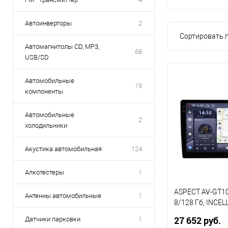
Автоинверторы
2
Сортировать п
Автомагнитолы СD, MP3,
68
USB/SD
Автомобильные
19
компоненты
Автомобильные
2
холодильники
Акустика автомобильная
124
Алкотестеры
1
ASPECT AV-GT10
Антенны автомобильные
1
8/128 Гб, INCEL
2 Core 1.8 GHz +
27 652 руб.
Датчики парковки
1
Android 15, WiFi,