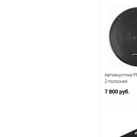
В 
Купить в 1 кл
В избранное
Автоакустика P
2-полосная
7 800 руб.
В 
Купить в 1 кл