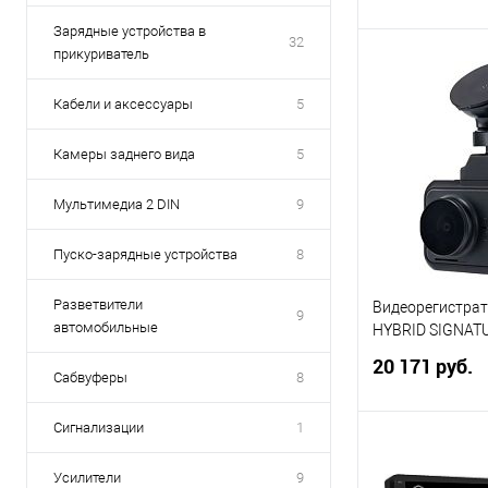
4х60 Вт,DSP, FA
Зарядные устройства в
32
прикуриватель
В 
Кабели и аксессуары
5
Купить в 1 кл
Камеры заднего вида
5
В избранное
Мультимедиа 2 DIN
9
Пуско-зарядные устройства
8
Разветвители
Видеорегистра
9
автомобильные
HYBRID SIGNAT
20 171 руб.
Сабвуферы
8
Сигнализации
1
В 
Усилители
9