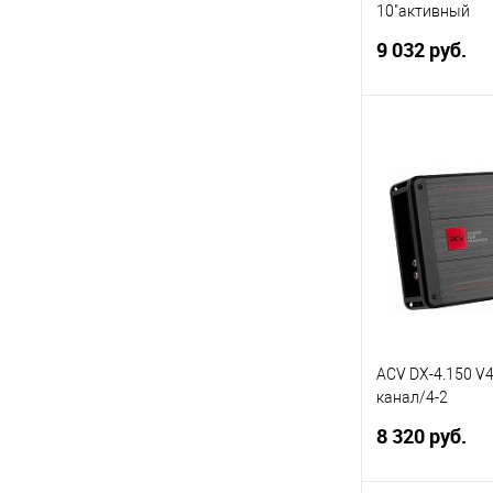
10"активный
низкоомный/0.
9 032 руб.
В 
Купить в 1 кл
В избранное
ACV DX-4.150 V4
канал/4-2
Ом/HPF/LPF/BP
8 320 руб.
Input/D class