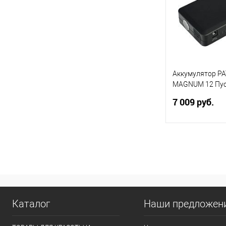
В избранное
Аккумулятор PA
MAGNUM 12 Пу
многофункцио
7 009 руб.
аккумулятор
В 
Купить в 1 кл
В избранное
Каталог
Наши предложен