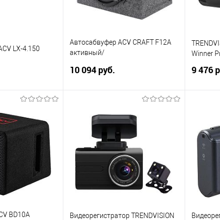
Автосабвуфер ACV CRAFT F12A
TRENDVI
ACV LX-4.150
активный/
Winner P
корпусной/1500Вт/30см/SPL-
10 094 руб.
9 476 р
109дБ/серый
корзину
В корзину
ик
Сравнение
Купить в 1 клик
Сравнение
Купит
В избранное
В изб
ACV BD10A
Видеорегистратор TRENDVISION
Видеоре