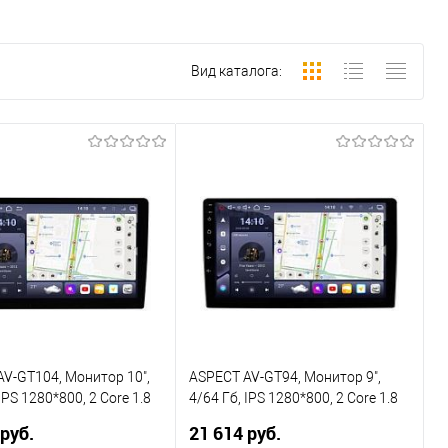
Вид каталога:
V-GT104, Монитор 10",
ASPECT AV-GT94, Монитор 9",
IPS 1280*800, 2 Core 1.8
4/64 Гб, IPS 1280*800, 2 Core 1.8
ore 1.5 GHz, Android 15,
GHz + 6 Core 1.5 GHz, Android 15,
 руб.
21 614 руб.
LTE, BT 5.4, 4х60 Вт,DSP,
WiFi, 4G LTE, BT 5.4, 4х60 Вт,DSP,