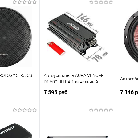
корзину
В корзину
ик
Сравнение
Купить в 1 клик
Сравнение
Купит
В избранное
В изб
ROLOGY SL-65CS
Автоусилитель AURA VENOM-
Автосаб
D1.500 ULTRA 1-канальный
7 595 руб.
7 146 р
корзину
В корзину
ик
Сравнение
Купить в 1 клик
Сравнение
Купит