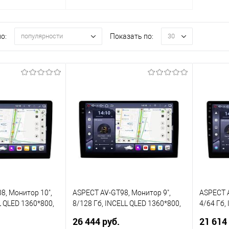
о:
Показать по:
популярности
30
8, Монитор 10",
ASPECT AV-GT98, Монитор 9",
ASPECT A
L QLED 1360*800,
8/128 Гб, INCELL QLED 1360*800,
4/64 Гб, 
 6 Core 1.5 GHz,
2 Core 1.8 GHz + 6 Core 1.5 GHz,
GHz + 6 C
26 444 руб.
21 614
 4G LTE, BT 5.4,
Android 15, WiFi, 4G LTE, BT 5.4,
WiFi, 4G 