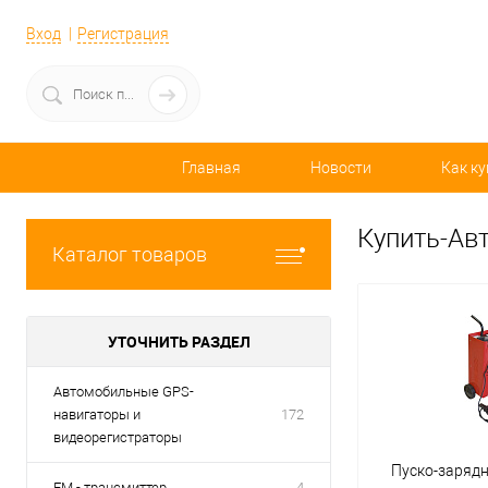
Вход
Регистрация
Главная
Новости
Как ку
Купить-Ав
Каталог товаров
УТОЧНИТЬ РАЗДЕЛ
Автомобильные GPS-
навигаторы и
172
видеорегистраторы
Пуско-заряд
FM - трансмиттер
4