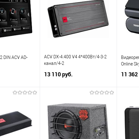
ик
Сравнение
Купить в 1 клик
Сравнение
Купит
В избранное
В изб
ACV DX-4.400 V4 4*400Вт/4-3-2
2 DIN ACV AD-
Видеоре
канал/4-2
Online Sk
Ом/HPF/LPF/BP/BassBoost/High
13 110 руб.
11 362
Input/D class
корзину
В корзину
ик
Сравнение
Купить в 1 клик
Сравнение
Купит
В избранное
В изб