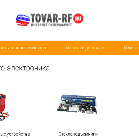
пить товары со склада
Оплата и доставка
О мага
то-электроника
ные устройства
Стеклоподъемники