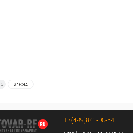
ранное
В избранное
16
Вперед
+7(499)841-00-54