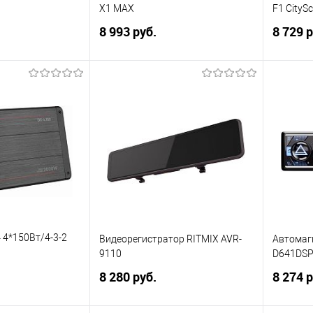
X1 MAX
F1 CityS
25Ом/RMS 400W
8 993 руб.
8 729 р
корзину
В корзину
ик
Сравнение
Купить в 1 клик
Сравнение
Купит
В избранное
В изб
 4*150Вт/4-3-2
Видеорегистратор RITMIX AVR-
Автомаг
9110
D641DSP
/BassBoost/High
8 280 руб.
8 274 р