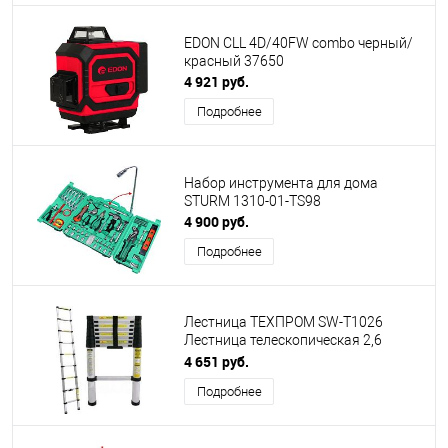
EDON CLL 4D/40FW combo черный/
красный 37650
4 921 руб.
Подробнее
Набор инструмента для дома
STURM 1310-01-TS98
4 900 руб.
Подробнее
Лестница ТЕХПРОМ SW-T1026
Лестница телескопическая 2,6
метра 00-00022170
4 651 руб.
Подробнее