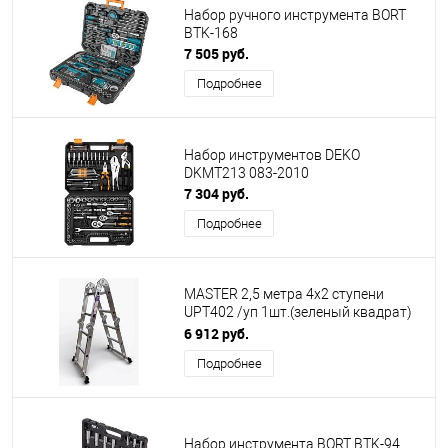
Набор ручного инструмента BORT
BTK-168
7 505 руб.
Подробнее
Набор инструментов DEKO
DKMT213 083-2010
7 304 руб.
Подробнее
MASTER 2,5 метра 4х2 ступени
UPT402 /уп 1шт.(зеленый квадрат)
29553
6 912 руб.
Подробнее
Набор инструмента BORT BTK-94