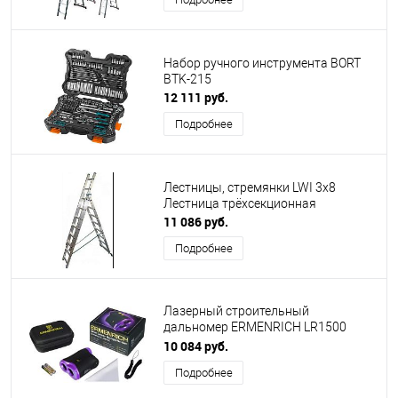
Набор ручного инструмента BORT
BTK-215
12 111 руб.
Подробнее
Лестницы, стремянки LWI 3х8
Лестница трёхсекционная
11 086 руб.
Подробнее
Лазерный строительный
дальномер ERMENRICH LR1500
84085
10 084 руб.
Подробнее