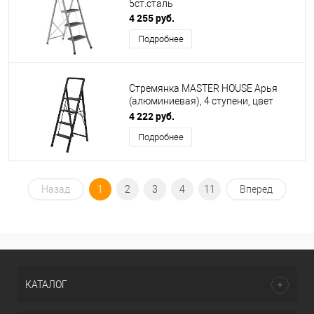
5ст.сталь
4 255 руб.
Подробнее
Стремянка MASTER HOUSE Арья
(алюминиевая), 4 ступени, цвет
черный 84167
4 222 руб.
Подробнее
Назад
1
2
3
4
11
Вперед
КАТАЛОГ