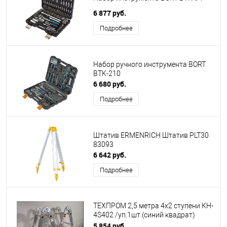
6 877 руб.
Подробнее
Набор ручного инструмента BORT
BTK-210
6 680 руб.
Подробнее
Штатив ERMENRICH Штатив PLT30
83093
6 642 руб.
Подробнее
ТЕХПРОМ 2,5 метра 4х2 ступени KH-
4S402 /уп.1шт.(синий квадрат)
26541
5 854 руб.