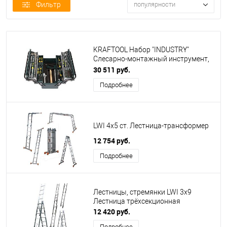
Фильтр
популярности
KRAFTOOL Набор "INDUSTRY"
Слесарно-монтажный инструмент,
131 предмет [27978-H131]
30 511 руб.
Подробнее
LWI 4х5 ст. Лестница-трансформер
12 754 руб.
Подробнее
Лестницы, стремянки LWI 3х9
Лестница трёхсекционная
12 420 руб.
Подробнее