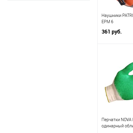
Stvol
Наушники PATR
Показать ещё 1
EPM 6
361 руб.
В 
Купить в 1 кл
В избранное
Перчатки NOVA 
одинарный обли