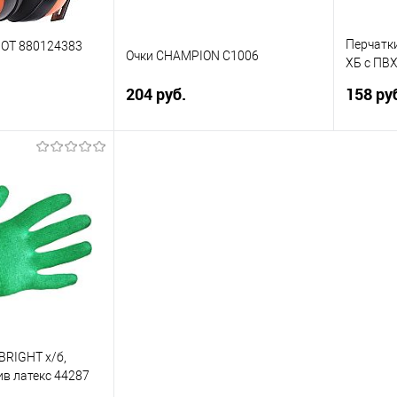
Перчатк
IOT 880124383
Очки CHAMPION C1006
ХБ с ПВХ
гр., 230 
204 руб.
158 ру
корзину
В корзину
ик
Сравнение
Купить в 1 клик
Сравнение
Купит
В избранное
В изб
BRIGHT х/б,
в латекс 44287