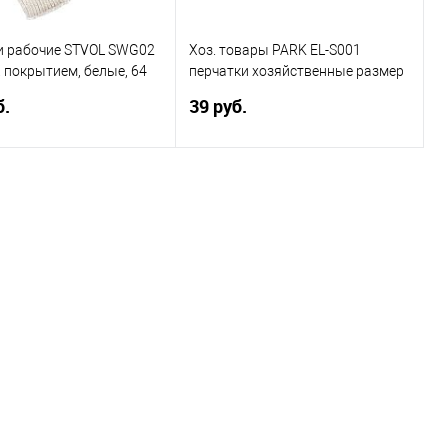
и рабочие STVOL SWG02
Хоз. товары PARK EL-S001
 покрытием, белые, 64
перчатки хозяйственные размер
пл., 7,5 класс 5 пар
10 (XL) (001060)
б.
39 руб.
В корзину
В корзину
ь в 1 клик
Сравнение
Купить в 1 клик
Сравнение
ранное
В избранное