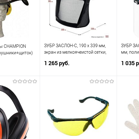
ЗУБР ЗАСЛОН-С, 190 х 339 мм,
ЗУБР ЗАС
ты CHAMPION
экран из мелкоячеистой сетки,
мм, пол
аушники+щиток)
защитный лицевой щиток для
лицевой 
1 265 руб.
1 035 р
крепления на каске,
каске, П
Профессионал (110855)
корзину
В корзину
ик
Сравнение
Купить в 1 клик
Сравнение
Купит
В избранное
В изб