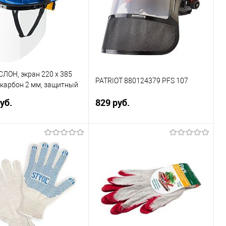
ЛОН, экран 220 х 385
PATRIOT 880124379 PFS 107
икарбон 2 мм, защитный
щиток для крепления на
уб.
829 руб.
рофессионал (110853)
В корзину
В корзину
ь в 1 клик
Сравнение
Купить в 1 клик
Сравнение
ранное
В избранное