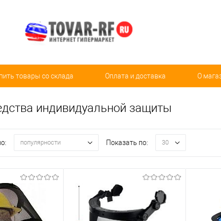
пить товары со склада
Оплата и доставка
О мага
едства индивидуальной защиты
о:
Показать по:
популярности
30