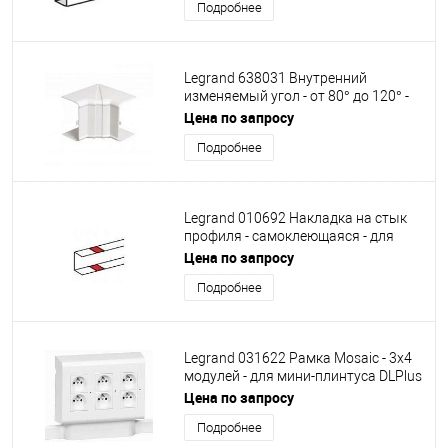
Подробнее
Legrand 638031 Внутренний
изменяемый угол - от 80° до 120° -
для кабель-каналов Metra 100x50
Цена по запросу
Подробнее
Legrand 010692 Накладка на стык
профиля - самоклеющаяся - для
односекционных кабель-каналов
Цена по запросу
DLP - белая
Подробнее
Legrand 031622 Рамка Mosaic - 3х4
модулей - для мини-плинтуса DLPlus
- белая
Цена по запросу
Подробнее