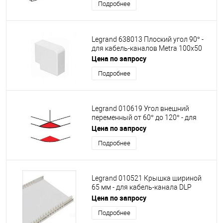
Подробнее
Legrand 638013 Плоский угол 90° -
для кабель-каналов Metra 100x50
Цена по запросу
Подробнее
Legrand 010619 Угол внешний
переменный от 60° до 120° - для
кабель-каналов DLP 50х105 - белый
Цена по запросу
Подробнее
Legrand 010521 Крышка шириной
65 мм - для кабель-канала DLP
35х80, 65х150, 65х195, 65х220 - 2м -
Цена по запросу
белый
Подробнее