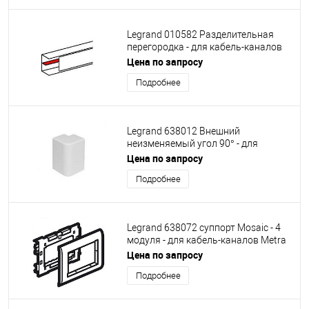
Legrand 010582 Разделительная
перегородка - для кабель-каналов
DLP 35х105, 50х80, 50х105, 50х150 -
Цена по запросу
2 м - белая
Подробнее
Legrand 638012 Внешний
неизменяемый угол 90° - для
кабель-каналов Metra 100x50
Цена по запросу
Подробнее
Legrand 638072 суппорт Mosaic - 4
модуля - для кабель-каналов Metra
85х50, 100х50 и 130х50
Цена по запросу
Подробнее