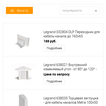
Фильтр
популярности
Legrand 032804 DLP Переходник для
кабель-канала до 160х65
188 руб.
Подробнее
Legrand 638021 Внутренний
изменяемый угол - от 80° до 120° -
для кабель-каналов Metra 85x50
Цена по запросу
Подробнее
Legrand 638035 Торцевая заглушка
- для кабель-каналов Metra 100x50