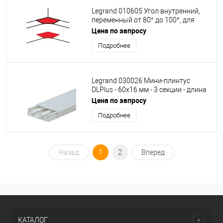
Legrand 010605 Угол внутренний,
переменный от 80° до 100°, для
кабель-канала DLP 50х105- белый
Цена по запросу
Подробнее
Legrand 030026 Мини-плинтус
DLPlus - 60x16 мм - 3 секции - длина
2,10 м - белый
Цена по запросу
Подробнее
Назад
1
2
Вперед
КАТАЛОГ