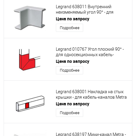
Legrand 638011 Внутренний
неизменяемый угол 90° - для
кабель-каналов Metra 100x50
Цена по запросу
Подробнее
Legrand 010767 Угол плоский 90° -
для односекционных кабель-
каналов DLP 35/50х80 - белый
Цена по запросу
Подробнее
Legrand 638001 Накладка на стык
крышки - для кабель-каналов Metra
85х50, 100х50 и 130х50
Цена по запросу
Подробнее
Legrand 638197 Мини-канал Metra -