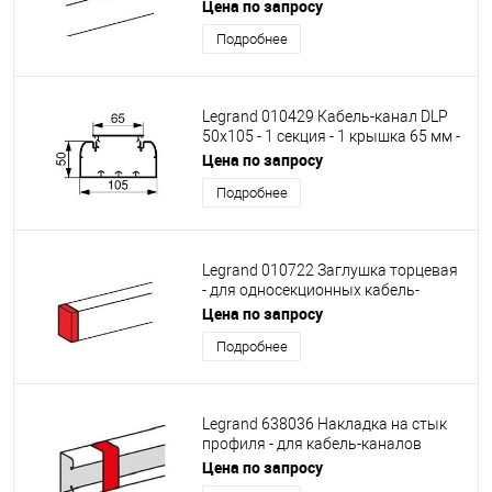
односекционных кабель-каналов
Цена по запросу
DLP 35х80/105, 50х80/150 - белый
Подробнее
Legrand 010429 Кабель-канал DLP
50x105 - 1 секция - 1 крышка 65 мм -
длина 2 метра - белый
Цена по запросу
Подробнее
Legrand 010722 Заглушка торцевая
- для односекционных кабель-
каналов DLP 35/50х80 - белая
Цена по запросу
Подробнее
Legrand 638036 Накладка на стык
профиля - для кабель-каналов
Metra 100x50
Цена по запросу