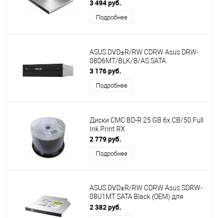
M-Disk внешний RTL
3 494 руб.
Подробнее
ASUS DVD±R/RW CDRW Asus DRW-
08D6MT/BLK/B/AS SATA
3 176 руб.
Подробнее
Диски CMC BD-R 25 GB 6x CB/50 Full
Ink Print RX
2 779 руб.
Подробнее
ASUS DVD±R/RW CDRW Asus SDRW-
08U1MT SATA Black (OEM) для
ноутбука 9.5mm
2 382 руб.