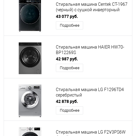
Стиральная машина Centek CT-1967
(черный) с сушкой инверторный
мотор
43 077 руб.
Подробнее
Стиральная машина HAIER HW70-
BP12269S
42 987 руб.
Подробнее
Стиральная машина LG F1296TD4
серебристый
42 878 руб.
Подробнее
Стиральная машина LG F2V3PS6W