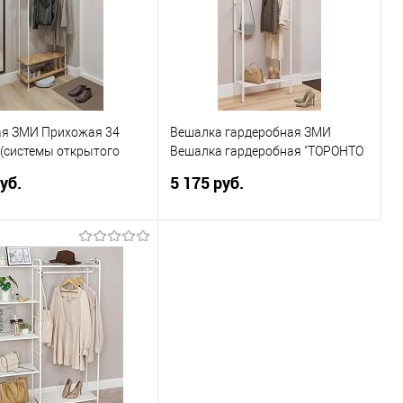
я ЗМИ Прихожая 34
Вешалка гардеробная ЗМИ
(системы открытого
Вешалка гардеробная "ТОРОНТО
я) (Белый) ПРНШ34 Б
23Л" (Белый) ВГТ23Л Б
уб.
5 175 руб.
В корзину
В корзину
ь в 1 клик
Сравнение
Купить в 1 клик
Сравнение
ранное
В избранное