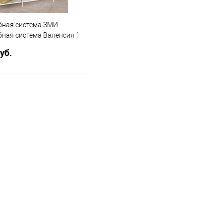
бная система ЗМИ
ная система Валенсия 1
A 1 clothes rack) (Белый)
уб.
В корзину
ь в 1 клик
Сравнение
ранное