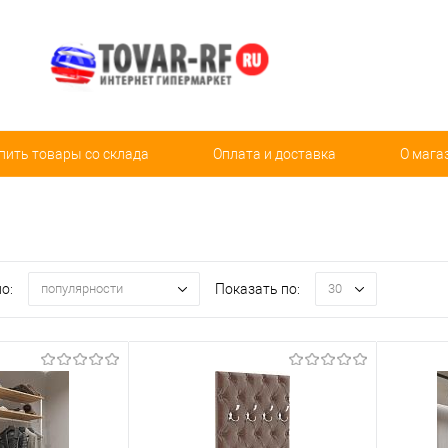
пить товары со склада
Оплата и доставка
О мага
о:
Показать по:
популярности
30