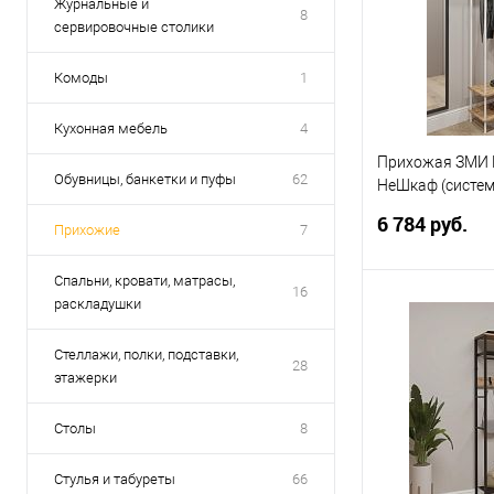
Журнальные и
8
сервировочные столики
Комоды
1
Кухонная мебель
4
Прихожая ЗМИ 
Обувницы, банкетки и пуфы
62
НеШкаф (систе
хранения) (Бел
6 784 руб.
Прихожие
7
Спальни, кровати, матрасы,
16
раскладушки
В 
Стеллажи, полки, подставки,
28
Купить в 1 кл
этажерки
В избранное
Столы
8
Стулья и табуреты
66