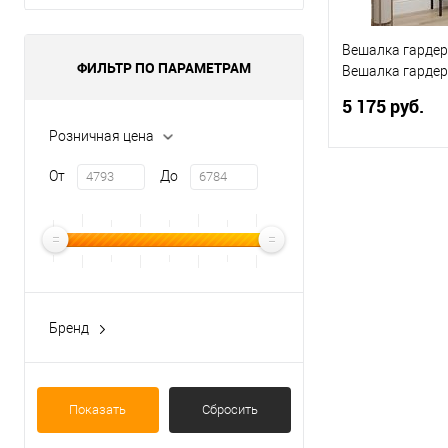
Вешалка гарде
ФИЛЬТР ПО ПАРАМЕТРАМ
Вешалка гарде
23Л" (Черный) 
5 175 руб.
Розничная цена
От
До
В 
Купить в 1 кл
В избранное
Бренд
Bonmebel
ЗМИ
Показать
Сбросить