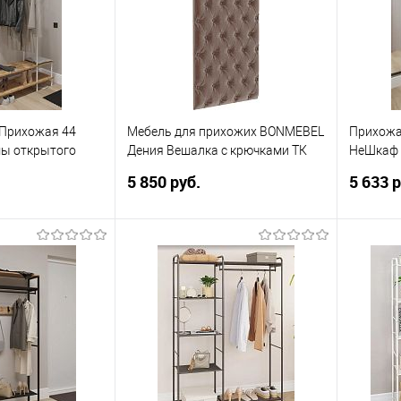
Прихожая 44
Мебель для прихожих BONMEBEL
Прихожа
мы открытого
Дения Вешалка с крючками ТК
НеШкаф 
ый) ПРНШ44 Б
Коричневая (2 кор.)
хранени
5 850 руб.
5 633 р
корзину
В корзину
ик
Сравнение
Купить в 1 клик
Сравнение
Купит
В избранное
В изб