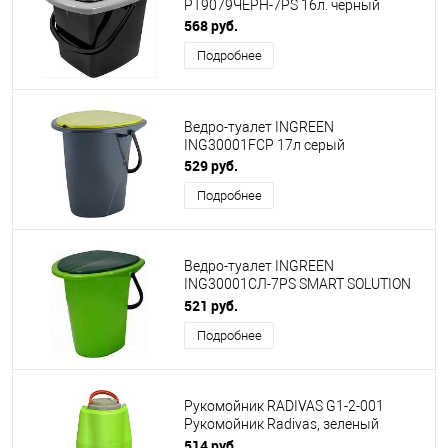
PT9079ЧЕРН-7РS 16л. черный
568 руб.
Подробнее
Ведро-туалет INGREEN
ING30001FСР 17л серый
529 руб.
Подробнее
Ведро-туалет INGREEN
ING30001СЛ-7РS SMART SOLUTION
17 л фисташковый
521 руб.
Подробнее
Рукомойник RADIVAS G1-2-001
Рукомойник Radivas, зеленый
(Зеленый)
514 руб.