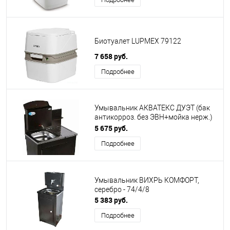
Биотуалет LUPMEX 79122
7 658 руб.
Подробнее
Умывальник АКВАТЕКС ДУЭТ (бак
антикорроз. без ЭВН+мойка нерж.)
медь
5 675 руб.
Подробнее
Умывальник ВИХРЬ КОМФОРТ,
серебро - 74/4/8
5 383 руб.
Подробнее