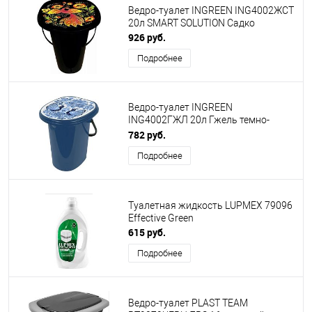
Ведро-туалет INGREEN ING4002ЖСТ
20л SMART SOLUTION Садко
926 руб.
Подробнее
Ведро-туалет INGREEN
ING4002ГЖЛ 20л Гжель темно-
синий
782 руб.
Подробнее
Туалетная жидкость LUPMEX 79096
Effective Green
615 руб.
Подробнее
Ведро-туалет PLAST TEAM