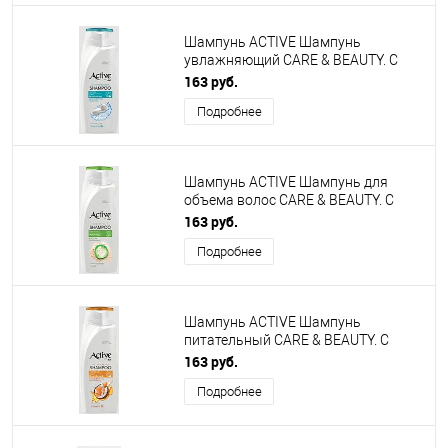
Шампунь ACTIVE Шампунь
увлажняющий CARE & BEAUTY. С
протеинами шелка и витамином B5,
163 руб.
350 мл (512102051)
Подробнее
Шампунь ACTIVE Шампунь для
объема волос CARE & BEAUTY. С
каолином и гуаром, 350 мл
163 руб.
(512102052)
Подробнее
Шампунь ACTIVE Шампунь
питательный CARE & BEAUTY. С
кокосовым маслом и витамином
163 руб.
B5, 350 мл (512102054)
Подробнее