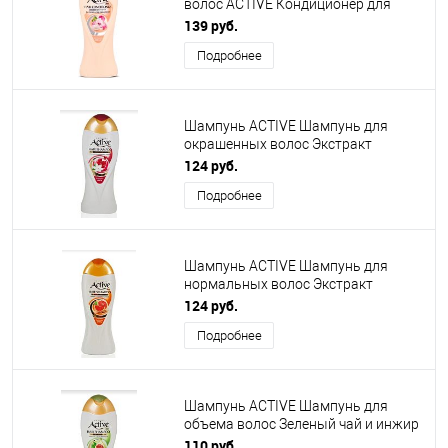
волос ACTIVE Кондиционер для
нормальных волос "Экстракты
139 руб.
розового ириса и протеинов шелка",
Подробнее
с силиконовыми частицами, 400 мл
(512002001)
Шампунь ACTIVE Шампунь для
окрашенных волос Экстракт
граната и календулы NATURAL, 400
124 руб.
мл (512102003)
Подробнее
Шампунь ACTIVE Шампунь для
нормальных волос Экстракт
грейпфрута и женьшеня NATURAL,
124 руб.
400 мл (512102001)
Подробнее
Шампунь ACTIVE Шампунь для
объема волос Зеленый чай и инжир
NATURAL, 400мл (512102002)
110 руб.