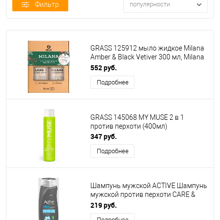
Фильтр
популярности
GRASS 125912 мыло жидкое Milana
Amber & Black Vetiver 300 мл, Milana
Patchouli & Grapefruit 300 мл
552 руб.
Подробнее
GRASS 145068 MY MUSE 2 в 1
против перхоти (400мл)
347 руб.
Подробнее
Шампунь мужской ACTIVE Шампунь
мужской против перхоти CARE &
BEAUTY. С климбазолом и
219 руб.
ментолом, 350 мл (512102057)
Подробнее