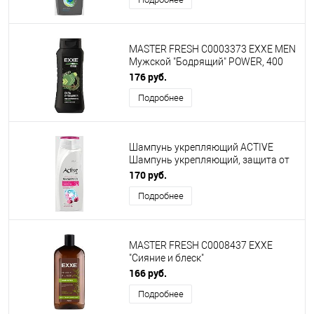
MASTER FRESH С0003373 EXXE MEN
Мужской "Бодрящий" POWER, 400
мл
176 руб.
Подробнее
Шампунь укрепляющий ACTIVE
Шампунь укрепляющий, защита от
выпадения волос CARE & BEAUTY. С
170 руб.
корнем женьшеня, цветком
Подробнее
гибискуса и витамином B6, 350 мл
(512102056)
MASTER FRESH С0008437 EXXE
"Сияние и блеск"
Восстанавливающий для
166 руб.
окрашенных волос, 750 мл
Подробнее