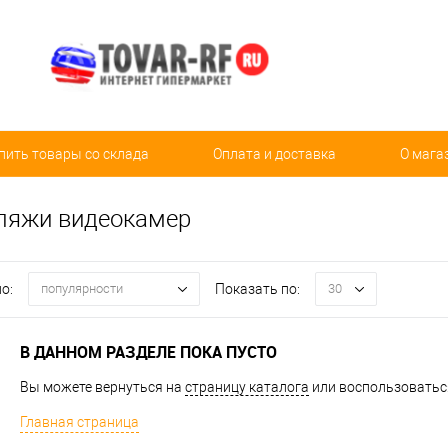
пить товары со склада
Оплата и доставка
О мага
ляжи видеокамер
о:
Показать по:
популярности
30
В ДАННОМ РАЗДЕЛЕ ПОКА ПУСТО
Вы можете вернуться на
страницу каталога
или воспользоваться
Главная страница