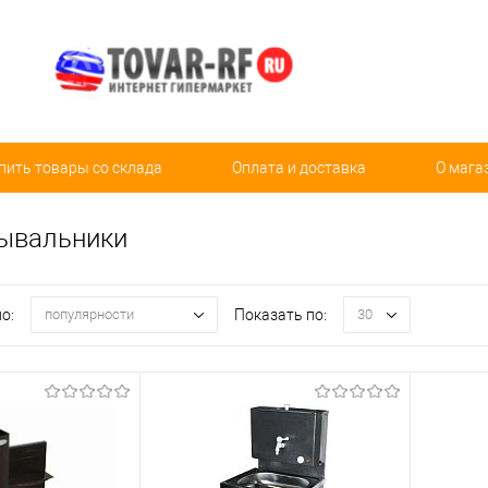
пить товары со склада
Оплата и доставка
О мага
ывальники
о:
Показать по:
популярности
30