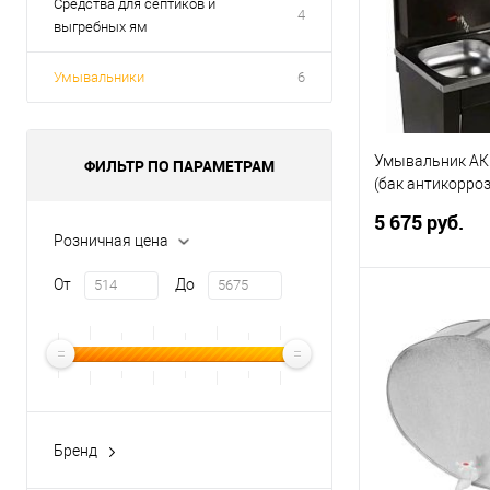
Средства для септиков и
4
выгребных ям
Умывальники
6
Умывальник АК
ФИЛЬТР ПО ПАРАМЕТРАМ
(бак антикорро
нерж.) медь
5 675 руб.
Розничная цена
От
До
В 
Купить в 1 кл
В избранное
Бренд
Radivas