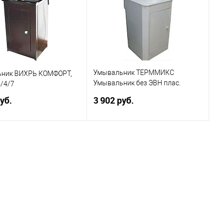
Умывальник ТЕРММИКС
ник ВИХРЬ КОМФОРТ,
Умывальник без ЭВН плас.
4/4/7
Белый
уб.
3 902 руб.
В корзину
В корзину
ь в 1 клик
Сравнение
Купить в 1 клик
Сравнение
ранное
В избранное