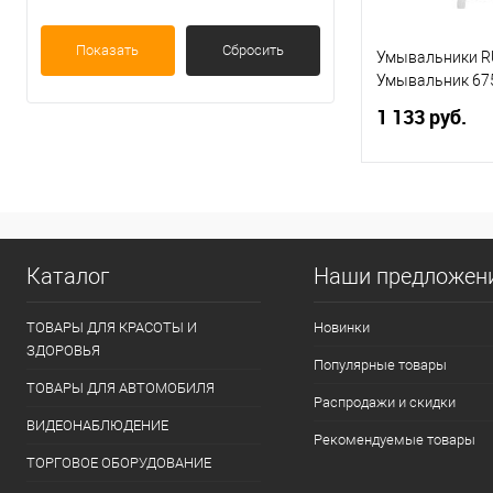
Russia
Показать
Сбросить
Акватекс
Умывальники R
Умывальник 67
Вихрь
1 133 руб.
Терммикс
В 
Купить в 1 кл
Каталог
Наши предложен
В избранное
ТОВАРЫ ДЛЯ КРАСОТЫ И
Новинки
ЗДОРОВЬЯ
Популярные товары
ТОВАРЫ ДЛЯ АВТОМОБИЛЯ
Распродажи и скидки
ВИДЕОНАБЛЮДЕНИЕ
Рекомендуемые товары
ТОРГОВОЕ ОБОРУДОВАНИЕ