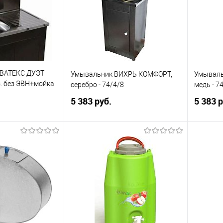
ВАТЕКС ДУЭТ
Умывальник ВИХРЬ КОМФОРТ,
Умываль
з. без ЭВН+мойка
серебро - 74/4/8
медь - 7
5 383 руб.
5 383 р
корзину
В корзину
ик
Сравнение
Купить в 1 клик
Сравнение
Купит
В избранное
В изб