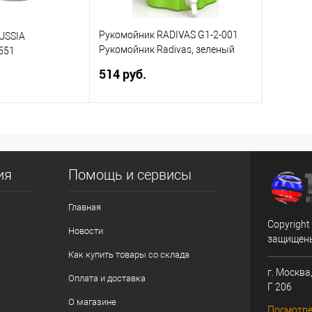
Рукомойник RADIVAS G1-2-001
USSIA
Рукомойник Radivas, зеленый
551
(Зеленый)
514 руб.
корзину
В корзину
ик
Сравнение
Купить в 1 клик
Сравнение
ия
Помощь и сервисы
В избранное
Главная
Copyright
Новости
защищен
Как купить товары со склада
г. Москва,
Оплата и доставка
Г 206
О магазине
Посмотре