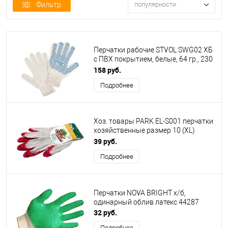
Фильтр
популярности
Перчатки рабочие STVOL SWG02 ХБ
с ПВХ покрытием, белые, 64 гр., 230
пл., 7,5 класс 5 пар
158 руб.
Подробнее
Хоз. товары PARK EL-S001 перчатки
хозяйственные размер 10 (XL)
(001060)
39 руб.
Подробнее
Перчатки NOVA BRIGHT х/б,
одинарный облив латекс 44287
32 руб.
Подробнее