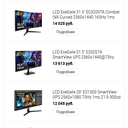
LCD ExeGate 31.5" EC3200TA Combat
{VA Curved 2560x1440 165Hz 1ms
16:9 300cd 3500:1 178/178 HDMI2.0
14 025 руб.
2xDisplayPort Speakers RGB-
Подробнее
подсветка} [EX299470RUS]
LCD ExeGate 31.5" ES3207A
SmartView {IPS 2560x1440@75hz
1ms 16:9 300cd 1000:1 178/178
13 613 руб.
HDMI DisplayPort USB speakers HAS
Подробнее
VESA} [EX299474RUS]
LCD ExeGate 29" ES1500 SmartView
{IPS 2560x1080 75Hz 1ms 21:9 300cd
1000:1 178/178 HDMI DisplayPort
12 045 руб.
USB} [EX297302RUS]
Подробнее