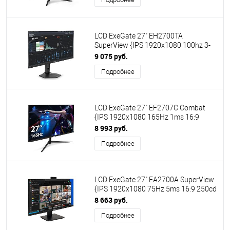
[EX297307RUS]
LCD ExeGate 27" EH2700TA
SuperView {IPS 1920x1080 100hz 3-
5ms 16:9 250cd 1300:1 178/178 D-
9 075 руб.
Sub HDMI DisplayPort Speakers HAS
Подробнее
Pivot VESA} [EX299036RUS]
LCD ExeGate 27" EF2707C Combat
{IPS 1920x1080 165Hz 1ms 16:9
300cd 1000:1 178/178 HDMI
8 993 руб.
DisplayPort} [EX297306RUS]
Подробнее
LCD ExeGate 27" EA2700A SuperView
{IPS 1920x1080 75Hz 5ms 16:9 250cd
1000:1 178/178 D-Sub HDMI webcam
8 663 руб.
AudioOut} [EX298881RUS]
Подробнее