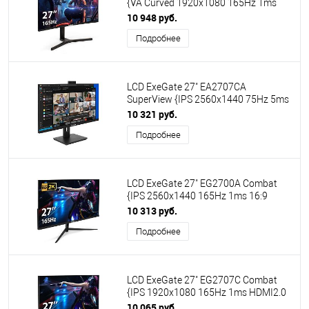
{VA Curved 1920x1080 165Hz 1ms
250cd 3000:1 HDMI2.0 DisplayPort
10 948 руб.
USB Speakers VESA} [EX296974RUS]
Подробнее
LCD ExeGate 27" EA2707CA
SuperView {IPS 2560x1440 75Hz 5ms
16:9 250cd 1000:1 178/178 HDMI
10 321 руб.
DisplayPort USB webcam AudioOut
Подробнее
HAS pivot} [EX298883RUS]
LCD ExeGate 27" EG2700A Combat
{IPS 2560x1440 165Hz 1ms 16:9
300cd 1000:1 178/178 HDMI
10 313 руб.
DisplayPort VESA} [EX297305RUS]
Подробнее
LCD ExeGate 27" EG2707C Combat
{IPS 1920x1080 165Hz 1ms HDMI2.0
DisplayPort USB} [EX296975RUS]
10 065 руб.