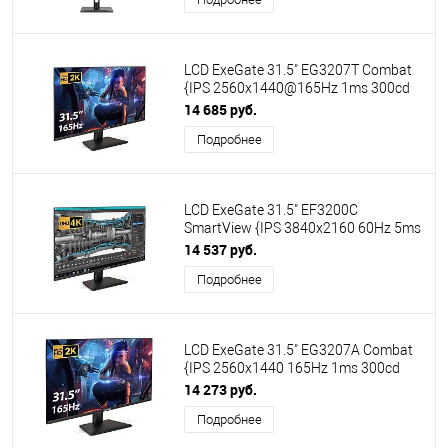
LCD ExeGate 31.5" EG3207T Combat
{IPS 2560x1440@165Hz 1ms 300cd
1000:1 178/178 2xHDMI2.0
14 685 руб.
DisplayPort USB speakers VESA}
Подробнее
[EX299472RUS]
LCD ExeGate 31.5" EF3200C
SmartView {IPS 3840x2160 60Hz 5ms
16:9, 300cd 1000:1 178/178
14 537 руб.
2xHDMI2.0 DisplayPort USB Speakers
Подробнее
VESA} [EX299469RUS]
LCD ExeGate 31.5" EG3207A Combat
{IPS 2560x1440 165Hz 1ms 300cd
1000:1 178/178 2xHDMI DisplayPort
14 273 руб.
USB} [EX297299RUS]
Подробнее