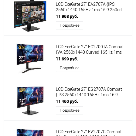
LCD ExeGate 27" EA2707A {IPS
2560x1440 165Hz 1ms 16:9 250cd
1000:1 178/178 2xHDMI2.0
11 963 руб.
DisplayPort USB WebCam}
Подробнее
[EX300309RUS]
LCD ExeGate 27" EC2700TA Combat
{VA 2560x1440 Curved 165Hz 1ms
16:9 300cd 3000:1 178/178 2xHDMI
11 699 руб.
DisplayPort USB Speakers}
Подробнее
[EX297303RUS]
LCD ExeGate 27" EG2707A Combat
{IPS 2560x1440 165Hz 1ms 16:9
400cd 1000:1 2xHDMI1.4 DisplayPort
11 460 руб.
USB Speakers} [EX295595RUS]
Подробнее
LCD ExeGate 27" EV2707C Combat