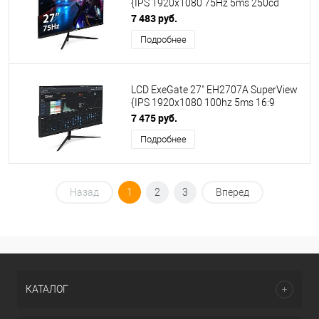
{IPS 1920x1080 75Hz 5ms 250cd
1000:1 178/178 D-Sub HDMI
7 483 руб.
DisplayPort Speakers VESA}
Подробнее
[EX297650RUS]
LCD ExeGate 27" EH2707A SuperView
{IPS 1920x1080 100hz 5ms 16:9
250cd 1300:1 178/178 D-Sub HDMI
7 475 руб.
DisplayPort VESA} [EX298354RUS]
Подробнее
Назад
1
2
3
Вперед
КАТАЛОГ