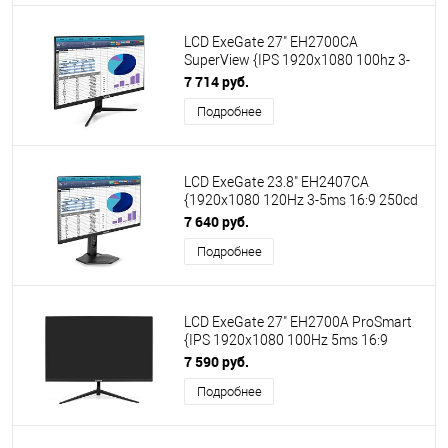
LCD ExeGate 27" EH2700CA
SuperView {IPS 1920x1080 100hz 3-
5ms 16:9, 250cd/m2, 1300:1 178/178
7 714 руб.
Speakers D-Sub HDMI DisplayPort
Подробнее
AudioOut} [EX300398RUS]
LCD ExeGate 23.8" EH2407CA
{1920x1080 120Hz 3-5ms 16:9 250cd
1000:1 Speakers audio-out D-Sub
7 640 руб.
HDMI2.0 DisplayPort VESA HAS Pivot}
Подробнее
[EX299034RUS]
LCD ExeGate 27" EH2700A ProSmart
{IPS 1920x1080 100Hz 5ms 16:9
280cd 1000:1 178/178 D-Sub HDMI
7 590 руб.
AudioOut Speakers} [EX300421RUS]
Подробнее