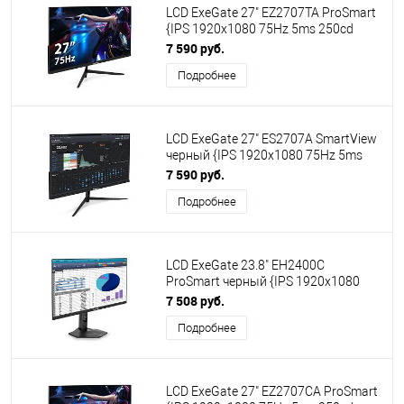
LCD ExeGate 27" EZ2707TA ProSmart
{IPS 1920x1080 75Hz 5ms 250cd
1000:1 178/178 D-Sub HDMI
7 590 руб.
DisplayPort VESA} [EX297649RUS]
Подробнее
LCD ExeGate 27" ES2707A SmartView
черный {IPS 1920x1080 75Hz 5ms
16:9 250cd 1000:1 178/178 D-Sub
7 590 руб.
HDMI2.0 DisplayPort USB FreeSync
Подробнее
LowBlueLight Speakers VESA
регулировка наклона}
[EX294430RUS]
LCD ExeGate 23.8" EH2400C
ProSmart черный {IPS 1920x1080
100Hz 3-5ms 16:9 250cd 1000:1
7 508 руб.
178/178 AudioOut Speakers D-Sub
Подробнее
HDMI DisplayPort HAS Pivot VESA}
[EX300347RUS]
LCD ExeGate 27" EZ2707CA ProSmart