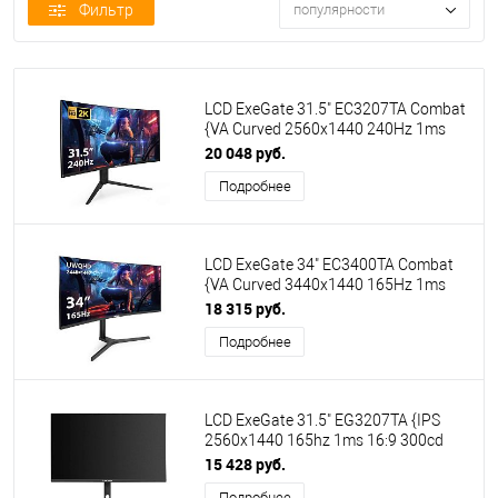
Фильтр
популярности
LCD ExeGate 31.5" EC3207TA Combat
{VA Curved 2560x1440 240Hz 1ms
300cd 3000:1 178/178 HDMI
20 048 руб.
2xDisplayPort USB HAS pivot}
Подробнее
[EX297503RUS]
LCD ExeGate 34" EC3400TA Combat
{VA Curved 3440x1440 165Hz 1ms
21:9 300cd 4000:1 178/178
18 315 руб.
2xHDMI2.0 2xDisplayPort RGB-
Подробнее
подсветка HAS VESA}
[EX297580RUS]
LCD ExeGate 31.5" EG3207TA {IPS
2560x1440 165hz 1ms 16:9 300cd
1000:1 178/178 2xHDMI2.0
15 428 руб.
DisplayPort USB audio-out speakers}
Подробнее