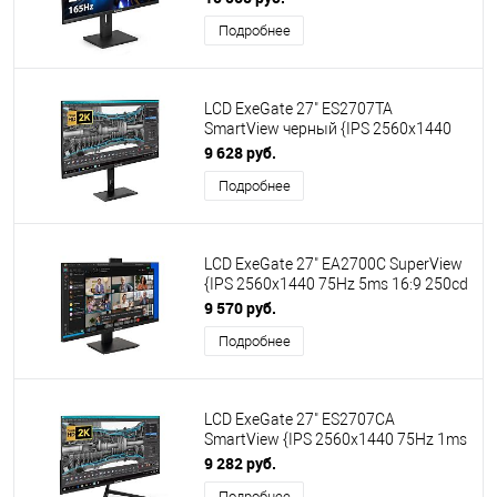
Подробнее
LCD ExeGate 27" ES2707TA
SmartView черный {IPS 2560x1440
75Hz 1ms 250cd HDMI DisplayPort
9 628 руб.
HAS USB 2x3W} [EX296976RUS]
Подробнее
LCD ExeGate 27" EA2700C SuperView
{IPS 2560x1440 75Hz 5ms 16:9 250cd
1000:1 178/178 HDMI DisplayPort
9 570 руб.
USB webcam AudioOut}
Подробнее
[EX298882RUS]
LCD ExeGate 27" ES2707CA
SmartView {IPS 2560x1440 75Hz 1ms
16:9 300cd 1000:1 178/178 HDMI
9 282 руб.
DisplayPort USB VESA}
Подробнее