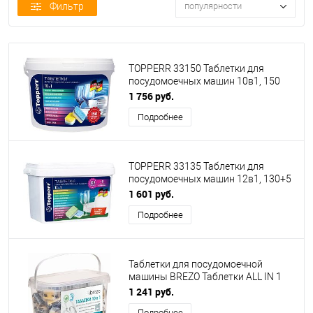
Фильтр
популярности
TOPPERR 33150 Таблетки для
посудомоечных машин 10в1, 150
шт. в уп. ®
1 756 руб.
Подробнее
TOPPERR 33135 Таблетки для
посудомоечных машин 12в1, 130+5
шт. в уп. ®
1 601 руб.
Подробнее
Таблетки для посудомоечной
машины BREZO Таблетки ALL IN 1
безфосфатные для посудомоечной
1 241 руб.
машины, 100 шт
Подробнее