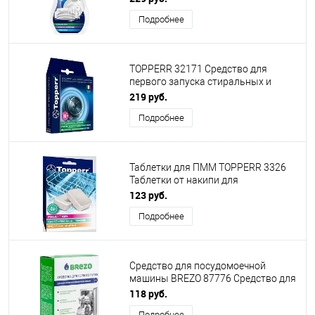
Подробнее
TOPPERR 32171 Средство для
первого запуска стиральных и
посудомоечных машин, 250 г
219 руб.
Подробнее
Таблетки для ПММ TOPPERR 3326
Таблетки от накипи для
посудомоечных машин, 4 шт.*16 г
123 руб.
Подробнее
Средство для посудомоечной
машины BREZO 87776 Средство для
первого пуска для посудомоечной
118 руб.
машины 125 г.
Подробнее