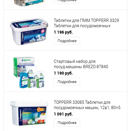
Таблетки для ПММ TOPPERR 3329
Таблетки для посудомоечных
машин 10в1, 100 шт. в уп.
1 196 руб.
Подробнее
Стартовый набор для
посуд.машины BREZO 87840
Стартовый набор для
1 190 руб.
посудомоечной машины
Подробнее
TOPPERR 33085 Таблетки для
посудомоечных машин, 12в1, 80+5
шт. по 20 г
1 091 руб.
Подробнее