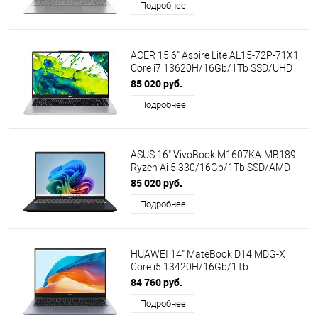
Подробнее
ПИ
ACER 15.6" Aspire Lite AL15-72P-71X1
Core i7 13620H/16Gb/1Tb SSD/UHD
Graphics/noOS/Silver
85 020 руб.
(NX.D5GEX.001) ПИ
Подробнее
ASUS 16" VivoBook M1607KA-MB189
Ryzen Ai 5 330/16Gb/1Tb SSD/AMD
Radeon 820M/no OS/Dark Blue
85 020 руб.
(90NB15F1-M00CD0) ПИ
Подробнее
HUAWEI 14" MateBook D14 MDG-X
Core i5 13420H/16Gb/1Tb
SSD/VGA/no OS/Gray (53014MUB)
84 760 руб.
(ПИ)
Подробнее