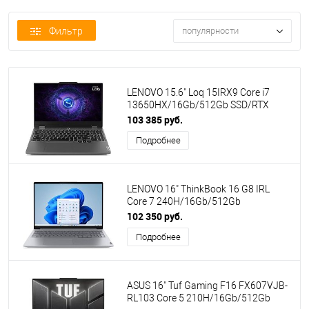
Фильтр
популярности
LENOVO 15.6" Loq 15IRX9 Core i7
13650HX/16Gb/512Gb SSD/RTX
3050-6Gb/no OS/Grey (83DV0072PS)
103 385 руб.
Подробнее
LENOVO 16" ThinkBook 16 G8 IRL
Core 7 240H/16Gb/512Gb
SSD/VGA/no OS/Grey (21SH002VGQ)
102 350 руб.
(ПИ)
Подробнее
ASUS 16" Tuf Gaming F16 FX607VJB-
RL103 Core 5 210H/16Gb/512Gb