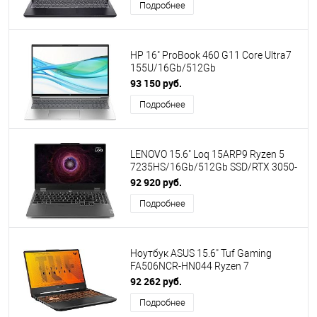
Подробнее
HP 16" ProBook 460 G11 Core Ultra7
155U/16Gb/512Gb
SSD/Graphics/DOS/Silver (A38BHET)
93 150 руб.
ПИ
Подробнее
LENOVO 15.6" Loq 15ARP9 Ryzen 5
7235HS/16Gb/512Gb SSD/RTX 3050-
6GB/No OS/Luna Grey (83JC0057PS)
92 920 руб.
ПИ
Подробнее
Ноутбук ASUS 15.6" Tuf Gaming
FA506NCR-HN044 Ryzen 7
7435HS/16Gb/512Gb SSD/RTX
92 262 руб.
3050/NoOS/Black (90NR0JV7-
Подробнее
M002W0) ПИ