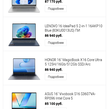
7535HS/16Gb/512Gb SSD/AMD
87 170 руб.
Radeon Graphics/No OS/Grey
Подробнее
(83J3005VRK)
LENOVO 16 IdeaPad 5 2-in-1 16AKP10
Blue (83KU0013US) ПИ
86 940 руб.
Подробнее
HONOR 16" MagicBook X16 Core Ultra
5 125H/16Gb/512Gb SSD/Arc
Graphics/Win11 Home/Grey
86 940 руб.
(5301ARGP) [ПИ]
Подробнее
ASUS 16" Vivobook S16 S3607VA-
RP096 Intel Core 5
210H/16Gb/512Gb SSD/Graphics/No
85 100 руб.
OS/Cool Silver (90NB1671-M007N0)