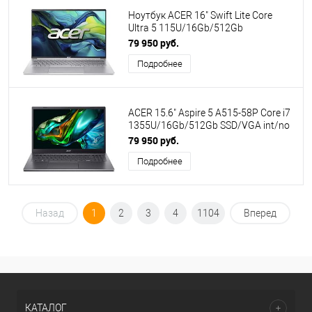
Ноутбук ACER 16" Swift Lite Core
Ultra 5 115U/16Gb/512Gb
SSD/Graphics/no OS/Silver
79 950 руб.
(NX.D3UCD.002)
Подробнее
ACER 15.6" Aspire 5 A515-58P Core i7
1355U/16Gb/512Gb SSD/VGA int/no
OS/Grey (NX.KHJER.007) (ПИ)
79 950 руб.
Подробнее
Назад
1
2
3
4
1104
Вперед
КАТАЛОГ