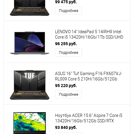
SSD/no OS/Grey (90NR0MZ6-
99 475 руб.
M005K0) ПИ
Подробнее
LENOVO 14" IdeaPad 5 14IRH9 Intel
Core i5 13420H/16Gb/1Tb SSD/UHD
Graphics/No OS/Luna Grey
96 255 руб.
(83KX0082RK) ПИ
Подробнее
ASUS 16" Tuf Gaming F16 FX607VJ-
RL009 Core 5 210H/16Gb/512Gb
SSD/RTX 3050-6Gb/No OS/Gray
95 220 руб.
(90NR0MZ6-M000Z0) ПИ
Подробнее
Ноутбук ACER 15.6" Aspire 7 Core i5
13420H/16Gb/512Gb SSD/RTX
3050/No OS/Black (NH.QX6CD.003)
93 840 руб.
ПИ