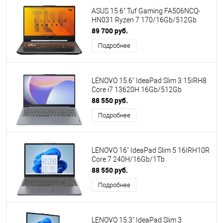
ASUS 15.6" Tuf Gaming FA506NCQ-
HN031 Ryzen 7 170/16Gb/512Gb
SSD/RTX 3050-4Gb/no OS/Black
89 700 руб.
(90NR0QE7-M001A0) ПИ
Подробнее
LENOVO 15.6" IdeaPad Slim 3 15IRH8
Core i7 13620H 16Gb/512Gb
SSD/UHD Graphics/no OS/Grey
88 550 руб.
(83EM003TPS)
Подробнее
LENOVO 16" IdeaPad Slim 5 16IRH10R
Core 7 240H/16Gb/1Tb
SSD/Graphics/No OS/Luna Grey
88 550 руб.
(83K50007RK)
Подробнее
LENOVO 15.3" IdeaPad Slim 3