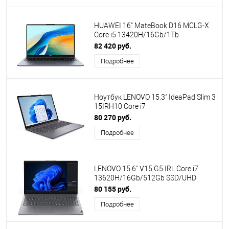
HUAWEI 16" MateBook D16 MCLG-X
Core i5 13420H/16Gb/1Tb
SSD/VGA/no OS/Gray (53014BUY)
82 420 руб.
(ПИ)
Подробнее
Ноутбук LENOVO 15.3" IdeaPad Slim 3
15IRH10 Core i7
13620H/16Gb/512Gb SSD/UHD/No
80 270 руб.
OS/Grey (83K10032RK) ПИ
Подробнее
LENOVO 15.6" V15 G5 IRL Core i7
13620H/16Gb/512Gb SSD/UHD
Graphics/no OS/Grey (83HF00EMIG)
80 155 руб.
ПИ
Подробнее