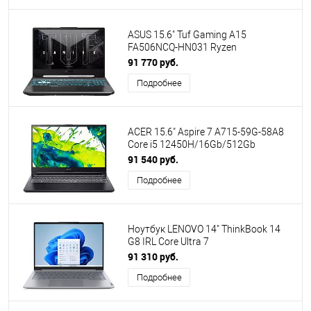
ASUS 15.6" Tuf Gaming A15
FA506NCQ-HN031 Ryzen
7170/16Gb/512Gb SSD/no OS/Black
91 770 руб.
(90NR0QE7-M001A0) [ПИ]
Подробнее
ACER 15.6" Aspire 7 A715-59G-58A8
Core i5 12450H/16Gb/512Gb
SSD/3050 6Gb/W11/Black
91 540 руб.
(NH.QX6SA.001) ПИ
Подробнее
Ноутбук LENOVO 14" ThinkBook 14
G8 IRL Core Ultra 7
255H/16Gb/512Gb SSD/Arc 140T/no
91 310 руб.
OS/Grey (21SG0033GQ) ПИ
Подробнее