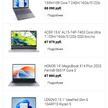
15IRH10R Core 7 240H/16Gb/512Gb
SSD/No OS/Luna Grey (83K4005VPS)
88 090 руб.
ПИ
Подробнее
ACER 15.6" AL15-74P-7403 Core Ultra
7 155H/16Gb/512Gb SSD/Arc/no
OS/Silver (NX.DQSCD.001) ПИ
87 975 руб.
Подробнее
HONOR 14" MagicBook X14 Plus 2025
FermiB-5651F Core 5
220H/16Gb/512Gb SSD/Iris Xe
87 860 руб.
Graphics/Win11 Home/Grey
Подробнее
(5301ALWC)
LENOVO 15.1" IdeaPad Slim 5
15ARP10 Ryzen 5